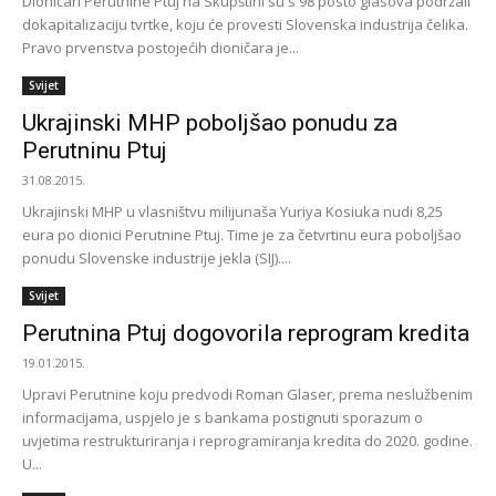
Dioničari Perutnine Ptuj na Skupštini su s 98 posto glasova podržali
dokapitalizaciju tvrtke, koju će provesti Slovenska industrija čelika.
Pravo prvenstva postojećih dioničara je...
Svijet
Ukrajinski MHP poboljšao ponudu za
Perutninu Ptuj
31.08.2015.
Ukrajinski MHP u vlasništvu milijunaša Yuriya Kosiuka nudi 8,25
eura po dionici Perutnine Ptuj. Time je za četvrtinu eura poboljšao
ponudu Slovenske industrije jekla (SIJ)....
Svijet
Perutnina Ptuj dogovorila reprogram kredita
19.01.2015.
Upravi Perutnine koju predvodi Roman Glaser, prema neslužbenim
informacijama, uspjelo je s bankama postignuti sporazum o
uvjetima restrukturiranja i reprogramiranja kredita do 2020. godine.
U...