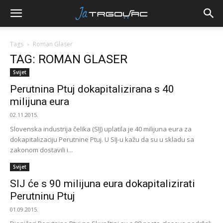
Tags
Roman Glaser
TAG: ROMAN GLASER
Svijet
Perutnina Ptuj dokapitalizirana s 40
milijuna eura
02.11.2015.
Slovenska industrija čelika (SIJ) uplatila je 40 milijuna eura za
dokapitalizaciju Perutnine Ptuj. U SIJ-u kažu da su u skladu sa
zakonom dostavili i...
Svijet
SIJ će s 90 milijuna eura dokapitalizirati
Perutninu Ptuj
01.09.2015.