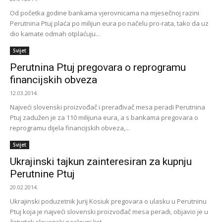
Od početka godine bankama vjerovnicama na mjesečnoj razini
Perutnina Ptuj plaća po milijun eura po načelu pro-rata, tako da uz
dio kamate odmah otplaćuju...
Svijet
Perutnina Ptuj pregovara o reprogramu
financijskih obveza
12.03.2014.
Najveći slovenski proizvođač i prerađivač mesa peradi Perutnina
Ptuj zadužen je za 110 milijuna eura, a s bankama pregovara o
reprogramu dijela financijskih obveza,...
Svijet
Ukrajinski tajkun zainteresiran za kupnju
Perutnine Ptuj
20.02.2014.
Ukrajinski poduzetnik Jurij Kosiuk pregovara o ulasku u Perutninu
Ptuj koja je najveći slovenski proizvođač mesa peradi, objavio je u