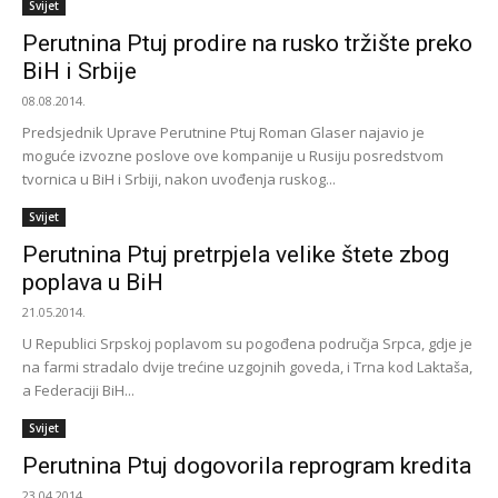
Svijet
Perutnina Ptuj prodire na rusko tržište preko
BiH i Srbije
08.08.2014.
Predsjednik Uprave Perutnine Ptuj Roman Glaser najavio je
moguće izvozne poslove ove kompanije u Rusiju posredstvom
tvornica u BiH i Srbiji, nakon uvođenja ruskog...
Svijet
Perutnina Ptuj pretrpjela velike štete zbog
poplava u BiH
21.05.2014.
U Republici Srpskoj poplavom su pogođena područja Srpca, gdje je
na farmi stradalo dvije trećine uzgojnih goveda, i Trna kod Laktaša,
a Federaciji BiH...
Svijet
Perutnina Ptuj dogovorila reprogram kredita
23.04.2014.