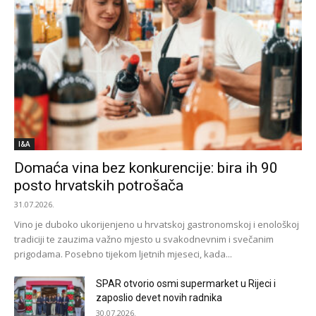
I&A
Domaća vina bez konkurencije: bira ih 90
posto hrvatskih potrošača
31.07.2026.
Vino je duboko ukorijenjeno u hrvatskoj gastronomskoj i enološkoj
tradiciji te zauzima važno mjesto u svakodnevnim i svečanim
prigodama. Posebno tijekom ljetnih mjeseci, kada...
SPAR otvorio osmi supermarket u Rijeci i
zaposlio devet novih radnika
30.07.2026.