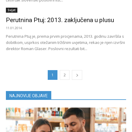
četvrtak slovenski poslovni list...
Svijet
Perutnina Ptuj: 2013. zaključena u plusu
11.01.2014.
Perutnina Ptuj je, prema prvim procjenama, 2013. godinu završila s
dobitkom, usprkos otežanim tržišnim uvjetima, rekao je njen izvršni
direktor Roman Glaser. Poslovni rezultati bit...
1
2
NAJNOVIJE OBJAVE