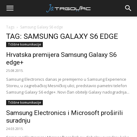
Tags
Samsung Galaxy S6 edge
TAG: SAMSUNG GALAXY S6 EDGE
Tržišne komunikacije
Hrvatska premijera Samsung Galaxy S6
edge+
25.08.2015.
Samsung Electronics danas je premijerno u Samsung Experience
Storeu, u zagrebačkoj Mesničkoj ulici, predstavio pametni telefon
Samsung Galaxy S6 edge+. Novi član obitelji Galaxy nadogradnja...
Tržišne komunikacije
Samsung Electronics i Microsoft proširili
suradnju
24.03.2015.