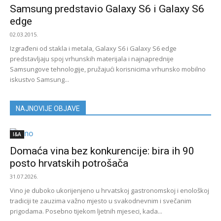
Samsung predstavio Galaxy S6 i Galaxy S6
edge
02.03.2015.
Izgrađeni od stakla i metala, Galaxy S6 i Galaxy S6 edge
predstavljaju spoj vrhunskih materijala i najnaprednije
Samsungove tehnologije, pružajući korisnicima vrhunsko mobilno
iskustvo Samsung...
NAJNOVIJE OBJAVE
I&A
Domaća vina bez konkurencije: bira ih 90
posto hrvatskih potrošača
31.07.2026.
Vino je duboko ukorijenjeno u hrvatskoj gastronomskoj i enološkoj
tradiciji te zauzima važno mjesto u svakodnevnim i svečanim
prigodama. Posebno tijekom ljetnih mjeseci, kada...