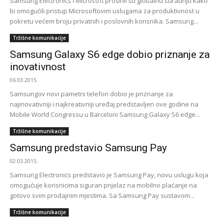
Samsung Electronics i Microsoft proširili su globalnu suradnju kako
bi omogućili pristup Microsoftovim uslugama za produktivnost u
pokretu većem broju privatnih i poslovnih korisnika. Samsung...
Tržišne komunikacije
Samsung Galaxy S6 edge dobio priznanje za
inovativnost
06.03.2015.
Samsungov novi pametni telefon dobio je priznanje za
najinovativniji i najkreativniji uređaj predstavljen ove godine na
Mobile World Congressu u Barceloni Samsung Galaxy S6 edge...
Tržišne komunikacije
Samsung predstavio Samsung Pay
02.03.2015.
Samsung Electronics predstavio je Samsung Pay, novu uslugu koja
omogućuje korisnicima siguran prijelaz na mobilno plaćanje na
gotovo svim prodajnim mjestima. Sa Samsung Pay sustavom...
Tržišne komunikacije