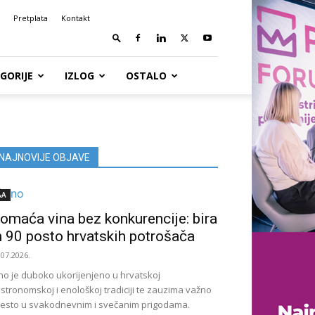
Pretplata
Kontakt
GORIJE
IZLOG
OSTALO
NAJNOVIJE OBJAVE
&A
omaća vina bez konkurencije: bira
h 90 posto hrvatskih potrošača
.07.2026.
no je duboko ukorijenjeno u hrvatskoj
stronomskoj i enološkoj tradiciji te zauzima važno
esto u svakodnevnim i svečanim prigodama.