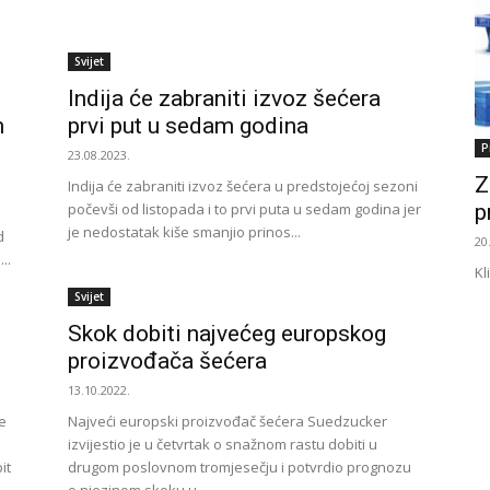
Svijet
Indija će zabraniti izvoz šećera
m
prvi put u sedam godina
P
23.08.2023.
Z
Indija će zabraniti izvoz šećera u predstojećoj sezoni
počevši od listopada i to prvi puta u sedam godina jer
p
je nedostatak kiše smanjio prinos...
d
20
..
Kl
Svijet
Skok dobiti najvećeg europskog
proizvođača šećera
13.10.2022.
e
Najveći europski proizvođač šećera Suedzucker
izvijestio je u četvrtak o snažnom rastu dobiti u
it
drugom poslovnom tromjesečju i potvrdio prognozu