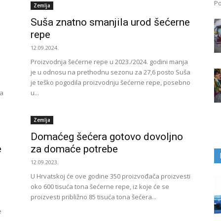
Po
Zemlja
Suša znatno smanjila urod šećerne
repe
12.09.2024.
Proizvodnja šećerne repe u 2023./2024. godini manja
je u odnosu na prethodnu sezonu za 27,6 posto Suša
je teško pogodila proizvodnju šećerne repe, posebno
na
u...
Zemlja
Domaćeg šećera gotovo dovoljno
e
za domaće potrebe
12.09.2023.
U Hrvatskoj će ove godine 350 proizvođača proizvesti
oko 600 tisuća tona šećerne repe, iz koje će se
proizvesti približno 85 tisuća tona šećera...
e