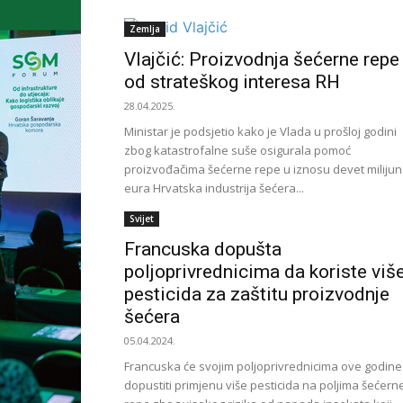
Zemlja
Vlajčić: Proizvodnja šećerne repe
od strateškog interesa RH
28.04.2025.
Ministar je podsjetio kako je Vlada u prošloj godini
zbog katastrofalne suše osigurala pomoć
proizvođačima šećerne repe u iznosu devet miliju
eura Hrvatska industrija šećera...
Svijet
Francuska dopušta
poljoprivrednicima da koriste viš
pesticida za zaštitu proizvodnje
šećera
05.04.2024.
Francuska će svojim poljoprivrednicima ove godine
dopustiti primjenu više pesticida na poljima šećern