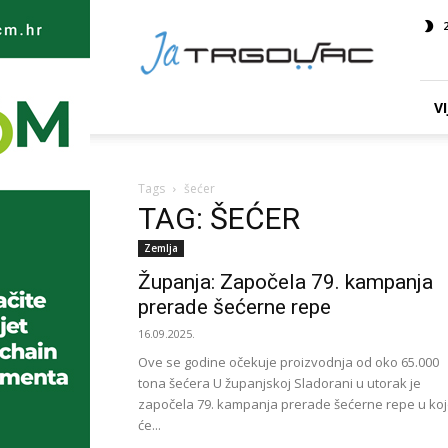
Ja
TRGOVAC
VI
Tags
šećer
TAG: ŠEĆER
Zemlja
Županja: Započela 79. kampanja
prerade šećerne repe
16.09.2025.
Ove se godine očekuje proizvodnja od oko 65.000
tona šećera U županjskoj Sladorani u utorak je
započela 79. kampanja prerade šećerne repe u koj
će...