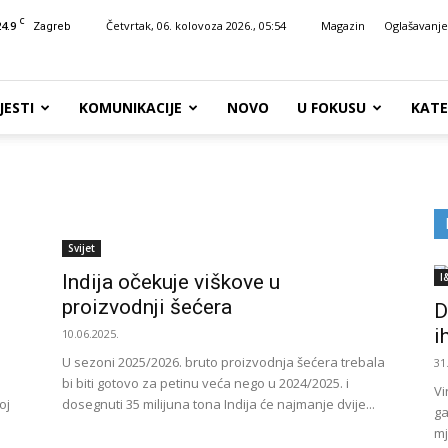
C
24.9
Četvrtak, 06. kolovoza 2026., 05:54
Magazin
Oglašavanje
Zagreb
JESTI
KOMUNIKACIJE
NOVO
U FOKUSU
KATE
Svijet
Indija očekuje viškove u
I
proizvodnji šećera
D
i
10.06.2025.
U sezoni 2025/2026. bruto proizvodnja šećera trebala
31
bi biti gotovo za petinu veća nego u 2024/2025. i
Vi
oj
dosegnuti 35 milijuna tona Indija će najmanje dvije...
ga
mj