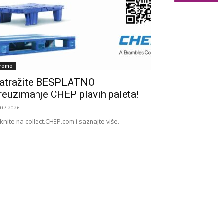
romo
atražite BESPLATNO
reuzimanje CHEP plavih paleta!
.07.2026.
iknite na collect.CHEP.com i saznajte više.