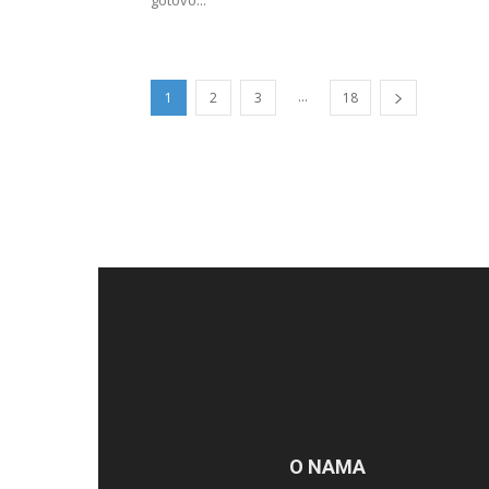
gotovo...
...
1
2
3
18
O NAMA