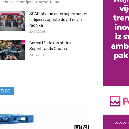
sebno tijekom ljetnih mjeseci, kada...
SPAR otvorio osmi supermarket
u Rijeci i zaposlio devet novih
radnika
30.07.2026.
Barcaffè stekao status
Superbrands Croatia
28.07.2026.
IZLOG