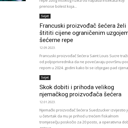
repe zbog visokog rizika od napada insekata koji
prenose bolest koja...
Svijet
Francuski proizvođač šećera želi
štititi cijene ograničenim uzgoje
šećerne repe
12.09.2023.
Francuski proizvođač šećera Saint Louis Sucre traži
od poljoprivrednika da ne povećavaju površinu po
repom u 2024. godini kako bi se izbjegao pad cijena.
Svijet
Skok dobiti i prihoda velikog
njemačkog proizvođača šećera
12.01.2023.
Njemački proizvođač šećera Suedzucker izvijestio j
u četvrtak da mu je prihod u trećem fiskalnom
tromjesečju poskočio za 20 posto, a operativna dob