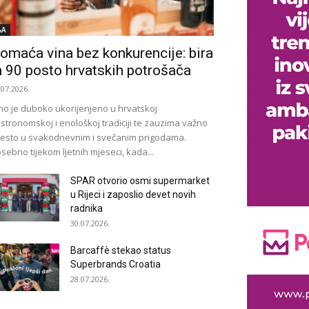
&A
omaća vina bez konkurencije: bira
h 90 posto hrvatskih potrošača
.07.2026.
no je duboko ukorijenjeno u hrvatskoj
stronomskoj i enološkoj tradiciji te zauzima važno
esto u svakodnevnim i svečanim prigodama.
sebno tijekom ljetnih mjeseci, kada...
SPAR otvorio osmi supermarket
u Rijeci i zaposlio devet novih
radnika
30.07.2026.
Barcaffè stekao status
Superbrands Croatia
28.07.2026.