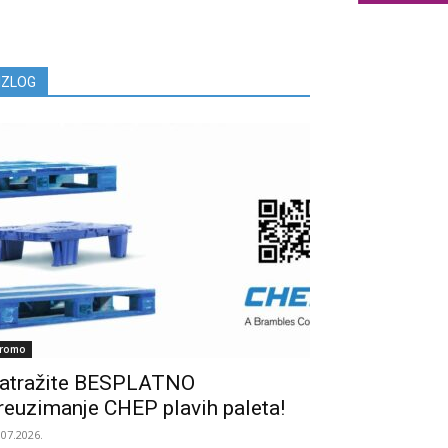
IZLOG
romo
atražite BESPLATNO
reuzimanje CHEP plavih paleta!
.07.2026.