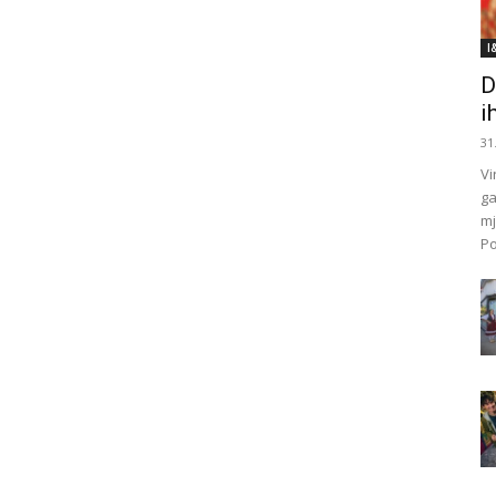
I
D
i
31
Vi
ga
mj
Po