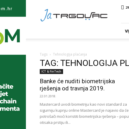
Ja
29
TRGOVAC
VI
Tags
Tehnologija plaćanja
TAG: TEHNOLOGIJA P
ICT & FinTech
Banke će nuditi biometrijska
rješenja od travnja 2019.
22.01.2018.
Mastercard uvodi biometriju kao novi standard za
sigurniju kupnju online Mastercard je najavio da će
potrošači moći koristiti biometrijska rješenja – popu
otisaka prstiju ili...