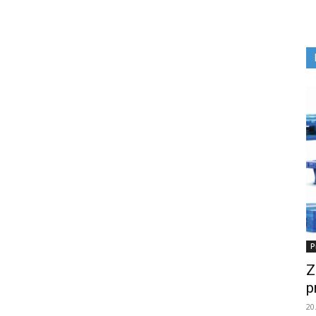
P
Z
p
20