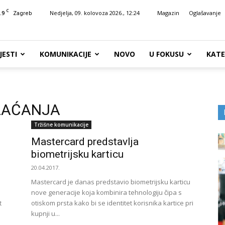
C
.9
Nedjelja, 09. kolovoza 2026., 12:24
Magazin
Oglašavanje
Zagreb
JESTI
KOMUNIKACIJE
NOVO
U FOKUSU
KATE
LAĆANJA
Tržišne komunikacije
Mastercard predstavlja
biometrijsku karticu
20.04.2017.
Mastercard je danas predstavio biometrijsku karticu
nove generacije koja kombinira tehnologiju čipa s
t
otiskom prsta kako bi se identitet korisnika kartice pri
kupnji u...