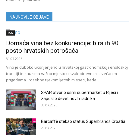
NAJNOVIJE OBJAVE
I&A
Domaća vina bez konkurencije: bira ih 90
posto hrvatskih potrošača
31.07.2026.
Vino je duboko ukorijenjeno u hrvatskoj gastronomskoj i enološkoj
tradiciji te zauzima važno mjesto u svakodnevnim i svečanim
prigodama. Posebno tijekom ljetnih mjeseci, kada...
SPAR otvorio osmi supermarket u Rijeci i
zaposlio devet novih radnika
30.07.2026.
Barcaffè stekao status Superbrands Croatia
28.07.2026.