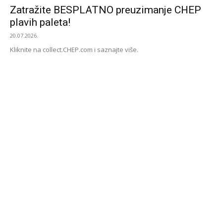
Zatražite BESPLATNO preuzimanje CHEP
plavih paleta!
20.07.2026.
Kliknite na collect.CHEP.com i saznajte više.