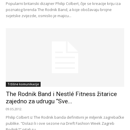
Popularni britanski dizajner Philip Colbert, čije se kreacije kriju iza
poznatog brenda The Rodnik Band, a koje obožavaju brojne
svjetske zvijezde, osmislio je majicu...
Tržišne komunikacije
The Rodnik Band i Nestlé Fitness žitarice
zajedno za udrugu “Sve...
09.05.2012.
Philip Colbert iz The Rodnik banda definitivni je miljenik zagrebačke
publike. "Dolazi li i ove sezone na Dreft Fashion Week Zagreb
Rodnik?" pitali su...