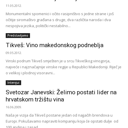
11.05.2012.
Monumentalni spomenici i očito rasipništvo s jedne strane i još
očitije siromaštvo građana s druge, dva različita naroda i dva
nespojiva jezika, politički nestabilno...
Predstavljamo
Tikveš: Vino makedonskog podneblja
09.05.2012.
Vinski podrum Tikveš smješten je u srcu Tikveškog vinogorja,
najveće i najznačajnije vinske regije u Republici Makedoniji. Riječ je
o velikoj i plodnoj visoravni...
Intervjui
Svetozar Janevski: Želimo postati lider na
hrvatskom tržištu vina
16.06.2009.
Naša je vizija da Tikveš postane jedan od najjačih brendova u
Europi. Pokušavamo napraviti kompaniju koja će opstati dulje od
100 godina i zasad...