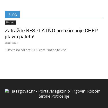
IZLOG
Promo
Zatražite BESPLATNO preuzimanje CHEP
plavih paleta!
20.07.2026.
Kliknite na collect.CHEP.com i saznajte više.