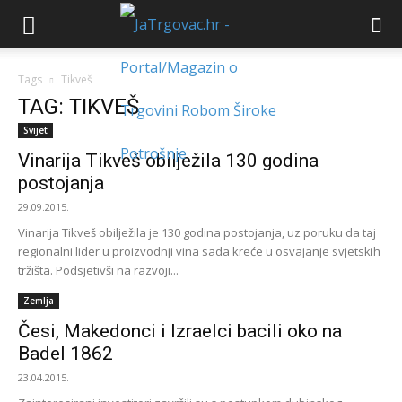
Tags
Tikveš
TAG: TIKVEŠ
Svijet
Vinarija Tikveš obilježila 130 godina
postojanja
29.09.2015.
Vinarija Tikveš obilježila je 130 godina postojanja, uz poruku da taj
regionalni lider u proizvodnji vina sada kreće u osvajanje svjetskih
tržišta. Podsjetivši na razvoji...
Zemlja
Česi, Makedonci i Izraelci bacili oko na
Badel 1862
23.04.2015.