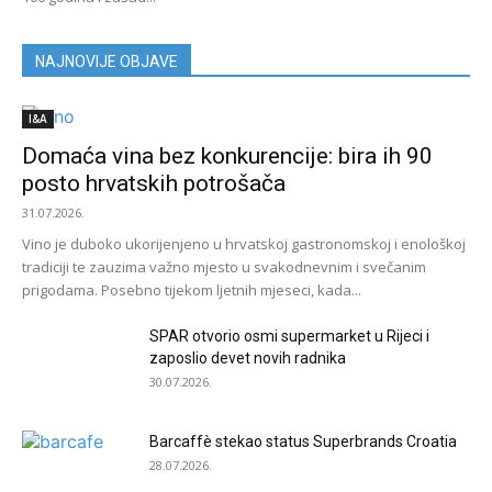
NAJNOVIJE OBJAVE
I&A
Domaća vina bez konkurencije: bira ih 90
posto hrvatskih potrošača
31.07.2026.
Vino je duboko ukorijenjeno u hrvatskoj gastronomskoj i enološkoj
tradiciji te zauzima važno mjesto u svakodnevnim i svečanim
prigodama. Posebno tijekom ljetnih mjeseci, kada...
SPAR otvorio osmi supermarket u Rijeci i
zaposlio devet novih radnika
30.07.2026.
Barcaffè stekao status Superbrands Croatia
28.07.2026.