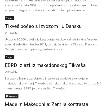
Zainteresirani investitori završili su s postupkom dubinskog
snimanja Badela 1862. Iz dobro upućenih izvora doznajemo kako
su posrnulog proizvođača vina i alkoholnih pića skenirali...
Svijet
Tikveš počeo s izvozom i u Dansku
24.12.2012.
Ukupno 80.000 butelja iz kategorije visokokvalitetnih vina Vranec
special selection, berba 2011, izvozit će vinarija Tikveš u Dansku.
Ovo je ugovoreno prošlog tjedna, a prve...
Svijet
EBRD izlazi iz makedonskog Tikveša
06.07.2012.
Europska banka za obnovu i razvoj prodala je svoj udjel u
makedonskoj vinariji Tikvešu većinskom dioničaru, equity fondu M6
Investments. EBRD je u vlasništvo Tikveša...
U fokusu
Made in Makedonija: Zemlja kontrasta