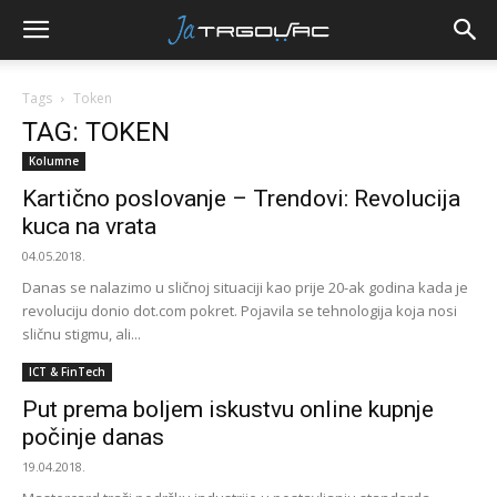
Tags
Token
TAG: TOKEN
Kolumne
Kartično poslovanje – Trendovi: Revolucija
kuca na vrata
04.05.2018.
Danas se nalazimo u sličnoj situaciji kao prije 20-ak godina kada je
revoluciju donio dot.com pokret. Pojavila se tehnologija koja nosi
sličnu stigmu, ali...
ICT & FinTech
Put prema boljem iskustvu online kupnje
počinje danas
19.04.2018.