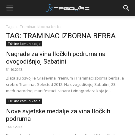
Tags
Traminac izborna berba
TAG: TRAMINAC IZBORNA BERBA
Tržišne komunikacije
Nagrade za vina Iločkih podruma na
ovogodišnjoj Sabatini
31.10.2013.
Zlata su osvojile Graševina Premium i Traminac izborna berba, a
srebro Traminac Selected 2012. Na ovogodišnjoj Sabatini, 23.
međunarodnoj manifestaciji vinara i vinogradara koja je...
Tržišne komunikacije
Nove svjetske medalje za vina Iločkih
podruma
14.05.2013.