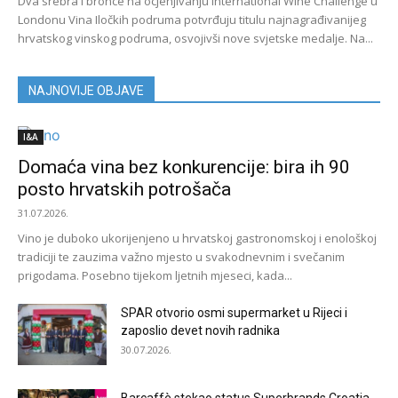
Dva srebra i bronce na ocjenjivanju International Wine Challenge u
Londonu Vina Iločkih podruma potvrđuju titulu najnagrađivanijeg
hrvatskog vinskog podruma, osvojivši nove svjetske medalje. Na...
NAJNOVIJE OBJAVE
I&A
Domaća vina bez konkurencije: bira ih 90
posto hrvatskih potrošača
31.07.2026.
Vino je duboko ukorijenjeno u hrvatskoj gastronomskoj i enološkoj
tradiciji te zauzima važno mjesto u svakodnevnim i svečanim
prigodama. Posebno tijekom ljetnih mjeseci, kada...
SPAR otvorio osmi supermarket u Rijeci i
zaposlio devet novih radnika
30.07.2026.