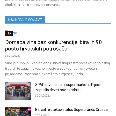
okolišu, a svaki stanovnik dnevno...
NAJNOVIJE OBJAVE
I&A
Domaća vina bez konkurencije: bira ih 90
posto hrvatskih potrošača
31.07.2026.
Vino je duboko ukorijenjeno u hrvatskoj gastronomskoj i enološkoj
tradiciji te zauzima važno mjesto u svakodnevnim i svečanim
prigodama. Posebno tijekom ljetnih mjeseci, kada...
SPAR otvorio osmi supermarket u Rijeci i
zaposlio devet novih radnika
30.07.2026.
Barcaffè stekao status Superbrands Croatia
28.07.2026.