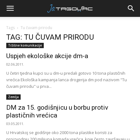
Tags
Tu čuvam prirodu
TAG: TU ČUVAM PRIRODU
Tržišne komunikacije
Uspjeh ekološke akcije dm-a
02.06.2011.
U četiri tjedna kupci su u dm-u predali gotovo 10 tona plastičnih
vrećica Ekološka kampanja lanca drogerija dm pod nazivom "Tu
čuvam prirodu" u prva...
Zemlja
DM za 15. godišnjicu u borbu protiv
plastičnih vrećica
03.05.2011.
U Hrvatskoj se godišnje oko 2000 tona plastike koristi za
proizvodnju 200 milijuna komada vrećica, koje često završavaju u