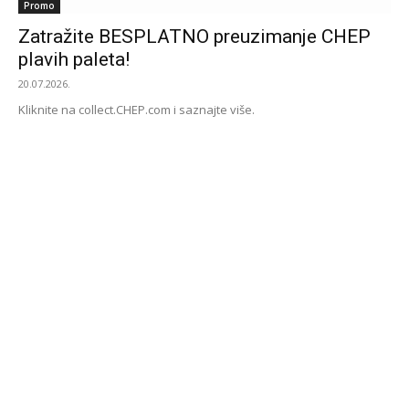
Promo
Zatražite BESPLATNO preuzimanje CHEP
plavih paleta!
20.07.2026.
Kliknite na collect.CHEP.com i saznajte više.