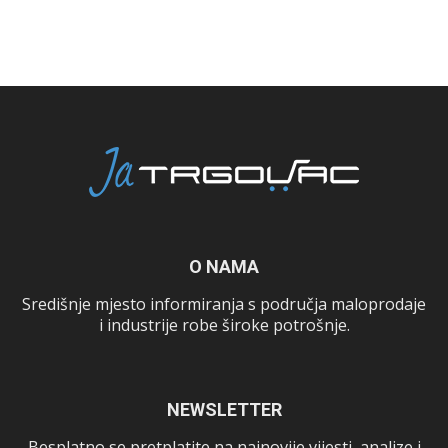
O NAMA
Središnje mjesto informiranja s područja maloprodaje
i industrije robe široke potrošnje.
NEWSLETTER
Besplatno se pretplatite na najnovije vijesti, analize i