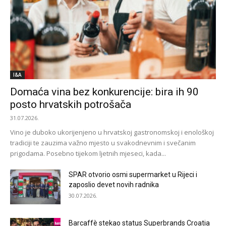
I&A
Domaća vina bez konkurencije: bira ih 90
posto hrvatskih potrošača
31.07.2026.
Vino je duboko ukorijenjeno u hrvatskoj gastronomskoj i enološkoj
tradiciji te zauzima važno mjesto u svakodnevnim i svečanim
prigodama. Posebno tijekom ljetnih mjeseci, kada...
SPAR otvorio osmi supermarket u Rijeci i
zaposlio devet novih radnika
30.07.2026.
Barcaffè stekao status Superbrands Croatia