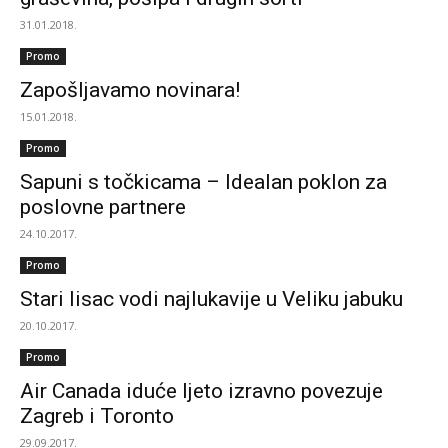
31.01.2018.
Promo
Zapošljavamo novinara!
15.01.2018.
Promo
Sapuni s točkicama – Idealan poklon za
poslovne partnere
24.10.2017.
Promo
Stari lisac vodi najlukavije u Veliku jabuku
20.10.2017.
Promo
Air Canada iduće ljeto izravno povezuje
Zagreb i Toronto
29.09.2017.