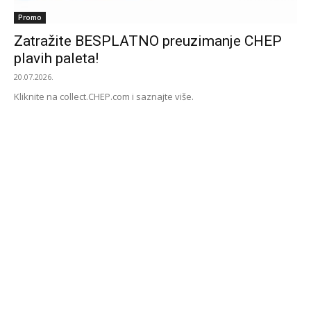
Promo
Zatražite BESPLATNO preuzimanje CHEP
plavih paleta!
20.07.2026.
Kliknite na collect.CHEP.com i saznajte više.