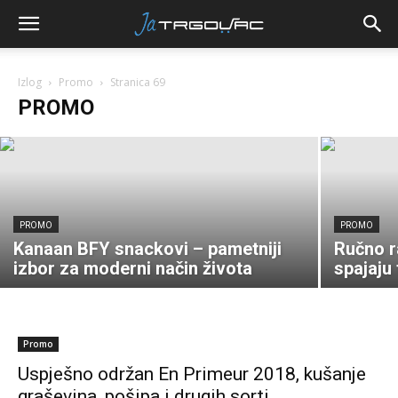
PROMO
Zatražite BESPLATNO
preuzimanje CHEP plavih paleta!
Izlog
Promo
Stranica 69
PROMO
20.07.2026.
PROMO
PROMO
Kanaan BFY snackovi – pametniji
Ručno r
izbor za moderni način života
spajaju 
Promo
Uspješno održan En Primeur 2018, kušanje
graševina, pošipa i drugih sorti