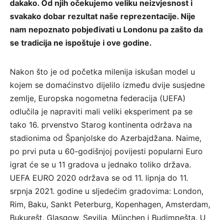
dakako. Od njih očekujemo veliku neizvjesnost i
svakako dobar rezultat naše reprezentacije. Nije
nam nepoznato pobjeđivati u Londonu pa zašto da
se tradicija ne ispoštuje i ove godine.
Nakon što je od početka milenija iskušan model u
kojem se domaćinstvo dijelilo između dvije susjedne
zemlje, Europska nogometna federacija (UEFA)
odlučila je napraviti mali veliki eksperiment pa se
tako 16. prvenstvo Starog kontinenta održava na
stadionima od Španjolske do Azerbajdžana. Naime,
po prvi puta u 60-godišnjoj povijesti popularni Euro
igrat će se u 11 gradova u jednako toliko država.
UEFA EURO 2020 održava se od 11. lipnja do 11.
srpnja 2021. godine u sljedećim gradovima: London,
Rim, Baku, Sankt Peterburg, Kopenhagen, Amsterdam,
Bukurešt, Glasgow, Sevilja, München i Budimpešta. U