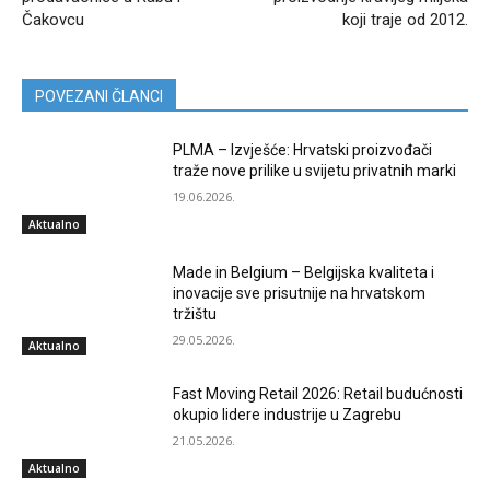
Čakovcu
koji traje od 2012.
POVEZANI ČLANCI
PLMA – Izvješće: Hrvatski proizvođači
traže nove prilike u svijetu privatnih marki
19.06.2026.
Aktualno
Made in Belgium – Belgijska kvaliteta i
inovacije sve prisutnije na hrvatskom
tržištu
29.05.2026.
Aktualno
Fast Moving Retail 2026: Retail budućnosti
okupio lidere industrije u Zagrebu
21.05.2026.
Aktualno