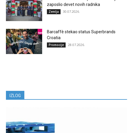
zaposlio devet novih radnika
30.07.2026.
Zemlja
Barcaffè stekao status Superbrands
Croatia
28.07.2026.
Promocije
IZLOG