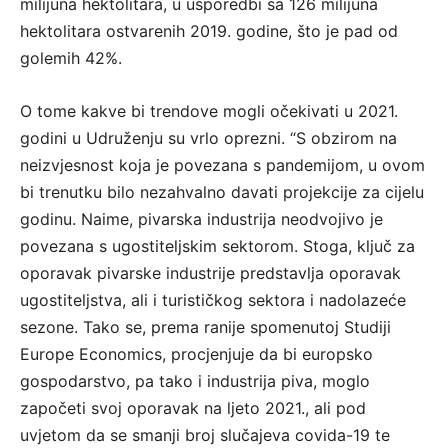
milijuna hektolitara, u usporedbi sa 126 milijuna
hektolitara ostvarenih 2019. godine, što je pad od
golemih 42%.
O tome kakve bi trendove mogli očekivati u 2021.
godini u Udruženju su vrlo oprezni. “S obzirom na
neizvjesnost koja je povezana s pandemijom, u ovom
bi trenutku bilo nezahvalno davati projekcije za cijelu
godinu. Naime, pivarska industrija neodvojivo je
povezana s ugostiteljskim sektorom. Stoga, ključ za
oporavak pivarske industrije predstavlja oporavak
ugostiteljstva, ali i turističkog sektora i nadolazeće
sezone. Tako se, prema ranije spomenutoj Studiji
Europe Economics, procjenjuje da bi europsko
gospodarstvo, pa tako i industrija piva, moglo
započeti svoj oporavak na ljeto 2021., ali pod
uvjetom da se smanji broj slučajeva covida-19 te