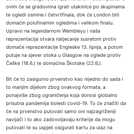
ovim će se gradovima igrati utakmice po skupinama
te ogledi osmine i četvrtfinala, dok će London biti
domaćin polufinalnim ogledima i velikom finalu.
Upravo na legendarnom Wembleyu i naša
reprezentacija otvara natjecanje susretom protiv
domaće reprezentacije Engleske 13. lipnja, a potom
putuje na sjever otoka u Glasgow na oglede protiv
Češke (18.6.) te domaćina Škotske (22.6.).
Bit će to zasigurno prvenstvo kao nijedno do sada i
to manjim dijelom zbog ovakvog formata, a
ponajviše zbog ograničenja koja donosi globalno
prisutna pandemija bolesti covid-19. To će značiti da
će na prvenstvo putovati samo oni najzagriženiji
navijači i to ako zadovoljavaju kriterije da mogu
putovati te su uspjeli osigurati kartu za ulaz na