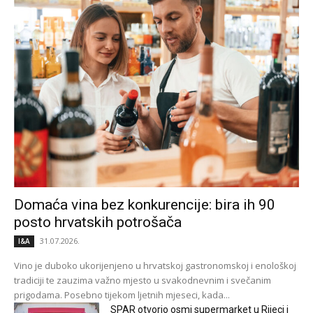
Domaća vina bez konkurencije: bira ih 90
posto hrvatskih potrošača
31.07.2026.
I&A
Vino je duboko ukorijenjeno u hrvatskoj gastronomskoj i enološkoj
tradiciji te zauzima važno mjesto u svakodnevnim i svečanim
prigodama. Posebno tijekom ljetnih mjeseci, kada...
SPAR otvorio osmi supermarket u Rijeci i