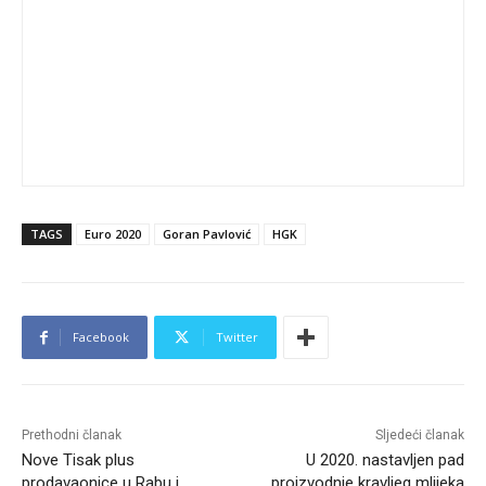
TAGS
Euro 2020
Goran Pavlović
HGK
Facebook
Twitter
Prethodni članak
Sljedeći članak
Nove Tisak plus
U 2020. nastavljen pad
prodavaonice u Rabu i
proizvodnje kravljeg mlijeka