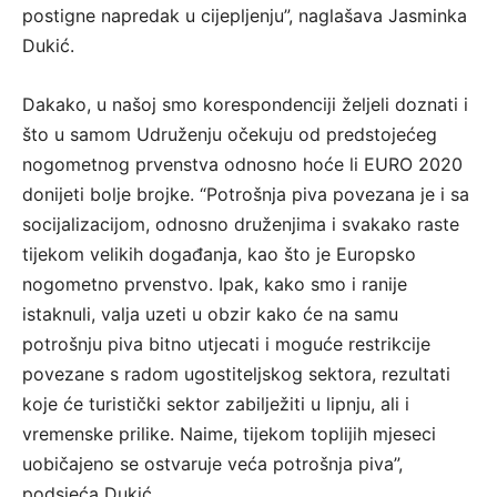
postigne napredak u cijepljenju”, naglašava Jasminka
Dukić.
Dakako, u našoj smo korespondenciji željeli doznati i
što u samom Udruženju očekuju od predstojećeg
nogometnog prvenstva odnosno hoće li EURO 2020
donijeti bolje brojke. “Potrošnja piva povezana je i sa
socijalizacijom, odnosno druženjima i svakako raste
tijekom velikih događanja, kao što je Europsko
nogometno prvenstvo. Ipak, kako smo i ranije
istaknuli, valja uzeti u obzir kako će na samu
potrošnju piva bitno utjecati i moguće restrikcije
povezane s radom ugostiteljskog sektora, rezultati
koje će turistički sektor zabilježiti u lipnju, ali i
vremenske prilike. Naime, tijekom toplijih mjeseci
uobičajeno se ostvaruje veća potrošnja piva”,
podsjeća Dukić.