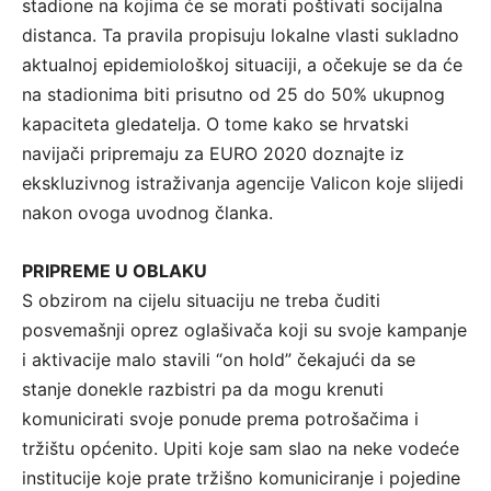
stadione na kojima će se morati poštivati socijalna
distanca. Ta pravila propisuju lokalne vlasti sukladno
aktualnoj epidemiološkoj situaciji, a očekuje se da će
na stadionima biti prisutno od 25 do 50% ukupnog
kapaciteta gledatelja. O tome kako se hrvatski
navijači pripremaju za EURO 2020 doznajte iz
ekskluzivnog istraživanja agencije Valicon koje slijedi
nakon ovoga uvodnog članka.
PRIPREME U OBLAKU
S obzirom na cijelu situaciju ne treba čuditi
posvemašnji oprez oglašivača koji su svoje kampanje
i aktivacije malo stavili “on hold” čekajući da se
stanje donekle razbistri pa da mogu krenuti
komunicirati svoje ponude prema potrošačima i
tržištu općenito. Upiti koje sam slao na neke vodeće
institucije koje prate tržišno komuniciranje i pojedine