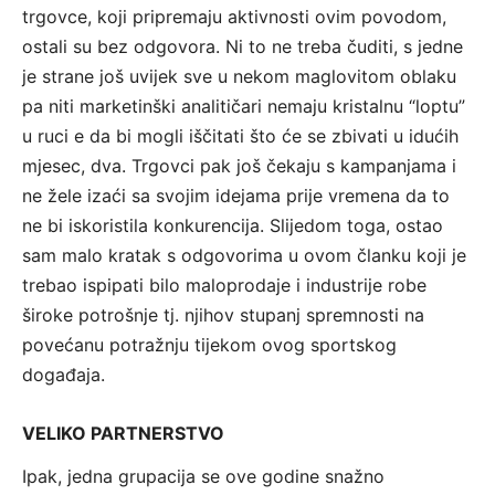
trgovce, koji pripremaju aktivnosti ovim povodom,
ostali su bez odgovora. Ni to ne treba čuditi, s jedne
je strane još uvijek sve u nekom maglovitom oblaku
pa niti marketinški analitičari nemaju kristalnu “loptu”
u ruci e da bi mogli iščitati što će se zbivati u idućih
mjesec, dva. Trgovci pak još čekaju s kampanjama i
ne žele izaći sa svojim idejama prije vremena da to
ne bi iskoristila konkurencija. Slijedom toga, ostao
sam malo kratak s odgovorima u ovom članku koji je
trebao ispipati bilo maloprodaje i industrije robe
široke potrošnje tj. njihov stupanj spremnosti na
povećanu potražnju tijekom ovog sportskog
događaja.
VELIKO PARTNERSTVO
Ipak, jedna grupacija se ove godine snažno