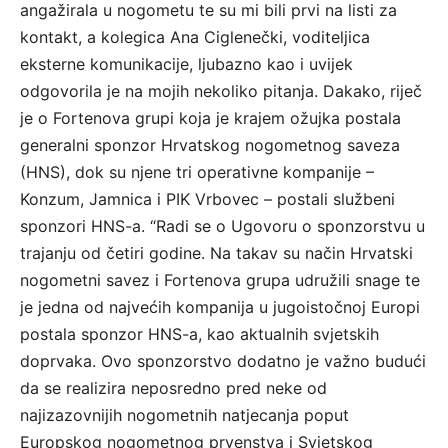
angažirala u nogometu te su mi bili prvi na listi za
kontakt, a kolegica Ana Ciglenečki, voditeljica
eksterne komunikacije, ljubazno kao i uvijek
odgovorila je na mojih nekoliko pitanja. Dakako, riječ
je o Fortenova grupi koja je krajem ožujka postala
generalni sponzor Hrvatskog nogometnog saveza
(HNS), dok su njene tri operativne kompanije –
Konzum, Jamnica i PIK Vrbovec – postali službeni
sponzori HNS-a. “Radi se o Ugovoru o sponzorstvu u
trajanju od četiri godine. Na takav su način Hrvatski
nogometni savez i Fortenova grupa udružili snage te
je jedna od najvećih kompanija u jugoistočnoj Europi
postala sponzor HNS-a, kao aktualnih svjetskih
doprvaka. Ovo sponzorstvo dodatno je važno budući
da se realizira neposredno pred neke od
najizazovnijih nogometnih natjecanja poput
Europskog nogometnog prvenstva i Svjetskog