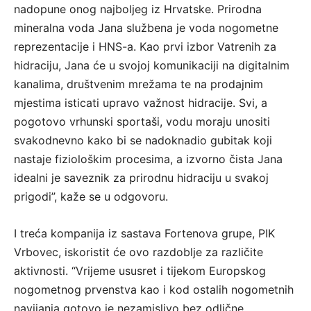
nadopune onog najboljeg iz Hrvatske. Prirodna
mineralna voda Jana službena je voda nogometne
reprezentacije i HNS-a. Kao prvi izbor Vatrenih za
hidraciju, Jana će u svojoj komunikaciji na digitalnim
kanalima, društvenim mrežama te na prodajnim
mjestima isticati upravo važnost hidracije. Svi, a
pogotovo vrhunski sportaši, vodu moraju unositi
svakodnevno kako bi se nadoknadio gubitak koji
nastaje fiziološkim procesima, a izvorno čista Jana
idealni je saveznik za prirodnu hidraciju u svakoj
prigodi”, kaže se u odgovoru.
I treća kompanija iz sastava Fortenova grupe, PIK
Vrbovec, iskoristit će ovo razdoblje za različite
aktivnosti. “Vrijeme ususret i tijekom Europskog
nogometnog prvenstva kao i kod ostalih nogometnih
navijanja gotovo je nezamislivo bez odlične