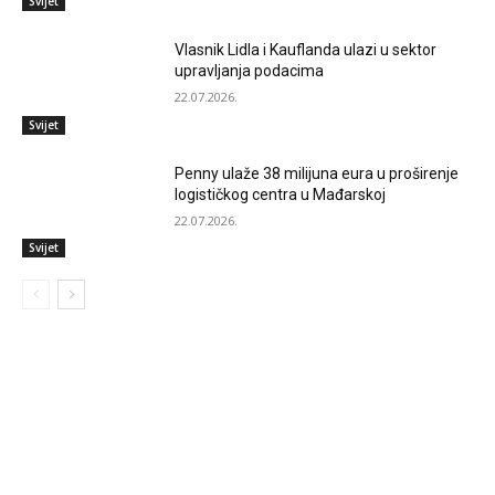
Svijet
Vlasnik Lidla i Kauflanda ulazi u sektor
upravljanja podacima
22.07.2026.
Svijet
Penny ulaže 38 milijuna eura u proširenje
logističkog centra u Mađarskoj
22.07.2026.
Svijet