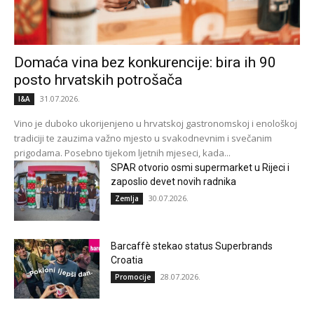
Domaća vina bez konkurencije: bira ih 90
posto hrvatskih potrošača
31.07.2026.
I&A
Vino je duboko ukorijenjeno u hrvatskoj gastronomskoj i enološkoj
tradiciji te zauzima važno mjesto u svakodnevnim i svečanim
prigodama. Posebno tijekom ljetnih mjeseci, kada...
SPAR otvorio osmi supermarket u Rijeci i
zaposlio devet novih radnika
30.07.2026.
Zemlja
Barcaffè stekao status Superbrands
Croatia
28.07.2026.
Promocije