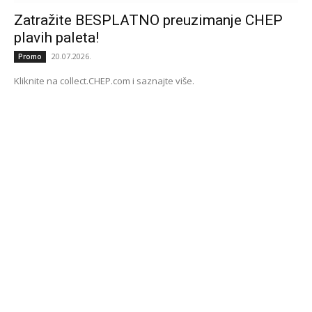
Zatražite BESPLATNO preuzimanje CHEP
plavih paleta!
20.07.2026.
Promo
Kliknite na collect.CHEP.com i saznajte više.