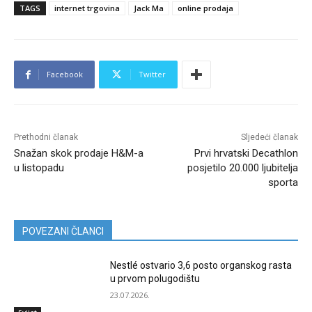
TAGS
internet trgovina
Jack Ma
online prodaja
Facebook
Twitter
Prethodni članak
Sljedeći članak
Snažan skok prodaje H&M-a
Prvi hrvatski Decathlon
u listopadu
posjetilo 20.000 ljubitelja
sporta
POVEZANI ČLANCI
Nestlé ostvario 3,6 posto organskog rasta
u prvom polugodištu
23.07.2026.