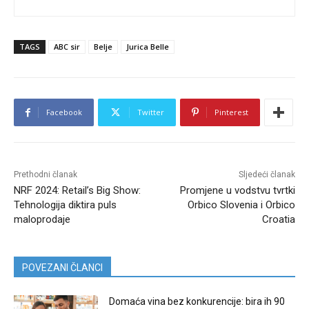
TAGS
ABC sir
Belje
Jurica Belle
Facebook
Twitter
Pinterest
Prethodni članak
Sljedeći članak
NRF 2024: Retail’s Big Show:
Promjene u vodstvu tvrtki
Tehnologija diktira puls
Orbico Slovenia i Orbico
maloprodaje
Croatia
POVEZANI ČLANCI
Domaća vina bez konkurencije: bira ih 90