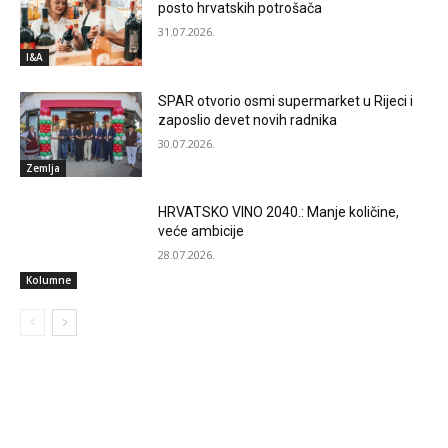
posto hrvatskih potrošača
31.07.2026.
I&A
SPAR otvorio osmi supermarket u Rijeci i
zaposlio devet novih radnika
30.07.2026.
Zemlja
HRVATSKO VINO 2040.: Manje količine,
veće ambicije
28.07.2026.
Kolumne