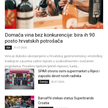
Domaća vina bez konkurencije: bira ih 90
posto hrvatskih potrošača
31.07.2026.
I&A
Vino je duboko ukorijenjeno u hrvatskoj gastronomskoj i enološkoj
tradiciji te zauzima važno mjesto u svakodnevnim i svečanim
prigodama. Posebno tijekom ljetnih mjeseci, kada...
SPAR otvorio osmi supermarket u Rijeci i
zaposlio devet novih radnika
30.07.2026.
Zemlja
Barcaffè stekao status Superbrands
Croatia