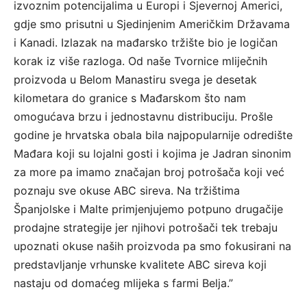
izvoznim potencijalima u Europi i Sjevernoj Americi,
gdje smo prisutni u Sjedinjenim Američkim Državama
i Kanadi. Izlazak na mađarsko tržište bio je logičan
korak iz više razloga. Od naše Tvornice mliječnih
proizvoda u Belom Manastiru svega je desetak
kilometara do granice s Mađarskom što nam
omogućava brzu i jednostavnu distribuciju. Prošle
godine je hrvatska obala bila najpopularnije odredište
Mađara koji su lojalni gosti i kojima je Jadran sinonim
za more pa imamo značajan broj potrošača koji već
poznaju sve okuse ABC sireva. Na tržištima
Španjolske i Malte primjenjujemo potpuno drugačije
prodajne strategije jer njihovi potrošači tek trebaju
upoznati okuse naših proizvoda pa smo fokusirani na
predstavljanje vrhunske kvalitete ABC sireva koji
nastaju od domaćeg mlijeka s farmi Belja.”