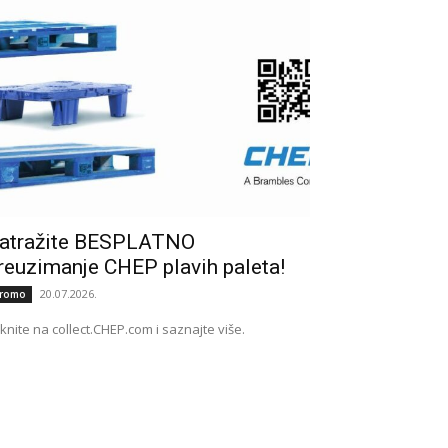
atražite BESPLATNO
reuzimanje CHEP plavih paleta!
20.07.2026.
romo
iknite na collect.CHEP.com i saznajte više.