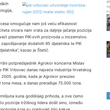
ga
eških
mj
logija,
Po
rocesa omogućuje nam još veću efikasnost
teta otvara nam vrata za daljnje jačanje pozicija
 veći plasman PIK-ovih proizvoda u inozemstvo.
zapošljavanje dodatnih 95 djelatnika te PIK
latnika”, kazao je Štetić.
vršni potpredsjednik Agrokor koncerna Mislav
je PIK Vrbovec danas najveća industrija hrvatskog
e 2005. godine, kada je Agrokor preuzeo
 tona mesa, a danas prerađuje 75.000 tona.
 milijuna kuna godišnjeg prihoda, a ove ćemo
 Do pozicije tržišnog lidera došli smo, između
ehnologije koje su preduvjet bilo kakve