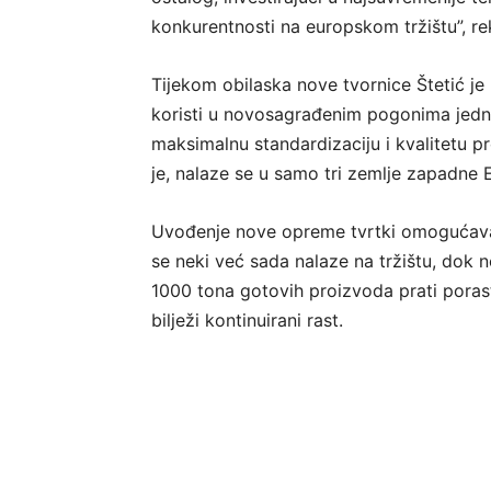
konkurentnosti na europskom tržištu”, rek
Tijekom obilaska nove tvornice Štetić je
koristi u novosagrađenim pogonima jedn
maksimalnu standardizaciju i kvalitetu 
je, nalaze se u samo tri zemlje zapadne
Uvođenje nove opreme tvrtki omogućava p
se neki već sada nalaze na tržištu, dok
1000 tona gotovih proizvoda prati poras
bilježi kontinuirani rast.