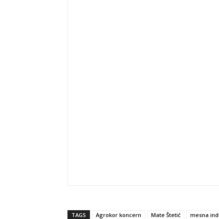
TAGS
Agrokor koncern
Mate Štetić
mesna indu