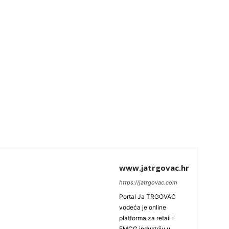
www.jatrgovac.hr
https://jatrgovac.com
Portal Ja TRGOVAC
vodeća je online
platforma za retail i
FMCG industriju u