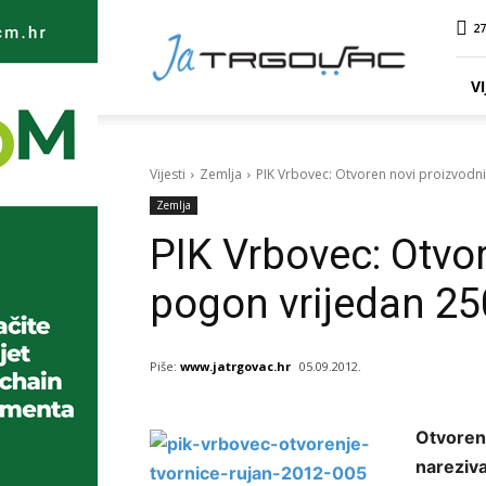
Ja
27
TRGOVAC
VI
Vijesti
Zemlja
PIK Vrbovec: Otvoren novi proizvodni
Zemlja
PIK Vrbovec: Otvo
pogon vrijedan 25
Piše:
www.jatrgovac.hr
05.09.2012.
Otvorena
nareziva