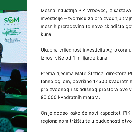
Mesna industrija PIK Vrbovec, iz sastava
investicije – tvornicu za proizvodnju tra
mesnih prerađevina te novo skladište got
kuna.
Ukupna vrijednost investicija Agrokora 
iznosi više od 1 milijarde kuna.
Prema riječima Mate Štetića, direktora P
tehnologijom, površine 17.500 kvadratni
proizvodnog i skladišnog prostora ove 
80.000 kvadratnih metara.
On je dodao kako će novi kapaciteti PIK
regionalnom tržištu te u budućnosti otvor