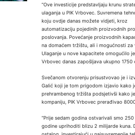
“Ove investicije predstavljaju krunu strat
ulaganja u PIK Vrbovec. Suvremena tehno
koju ovdje danas možete vidjeti, kroz
automatizaciju pojedinih proizvodnih p
poslovanja. Povećanje proizvodnih kapaci
na domaćem tržištu, ali i mogućnosti za
Ulaganje u nove kapacitete omogućilo je 
Vrbovec danas zapošljava ukupno 1750 dje
Svečanom otvorenju prisustvovao je i iz
Galić koji je tom prigodom izjavio kako 
prehrambenog tržišta podsjetivši kako j
kompaniju, PIK Vrbovec prerađivao 8000
“Prije sedam godina ostvarivali smo 250
godine uprihoditi blizu 2 milijarde kuna.
ostalog, investirajući u najsuvremenije t