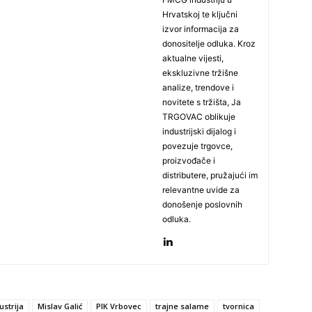
Hrvatskoj te ključni
izvor informacija za
donositelje odluka. Kroz
aktualne vijesti,
ekskluzivne tržišne
analize, trendove i
novitete s tržišta, Ja
TRGOVAC oblikuje
industrijski dijalog i
povezuje trgovce,
proizvođače i
distributere, pružajući im
relevantne uvide za
donošenje poslovnih
odluka.
strija
Mislav Galić
PIK Vrbovec
trajne salame
tvornica