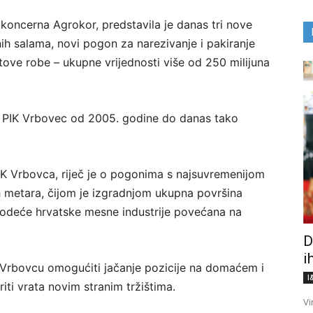
 koncerna Agrokor, predstavila je danas tri nove
jnih salama, novi pogon za narezivanje i pakiranje
ove robe – ukupne vrijednosti više od 250 milijuna
u PIK Vrbovec od 2005. godine do danas tako
IK Vrbovca, riječ je o pogonima s najsuvremenijom
h metara, čijom je izgradnjom ukupna površina
vodeće hrvatske mesne industrije povećana na
D
i
 Vrbovcu omogućiti jačanje pozicije na domaćem i
I
iti vrata novim stranim tržištima.
Vi