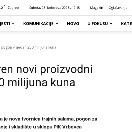
C
.2
Subota, 08. kolovoza 2026., 12:18
Magazin
Oglašavanje
Zagreb
JESTI
KOMUNIKACIJE
NOVO
U FOKUSU
KATE
 pogon vrijedan 250 milijuna kuna
ren novi proizvodni
0 milijuna kuna
 je nova tvornica trajnih salama, pogon za
nje i skladište u sklopu PIK Vrbovca