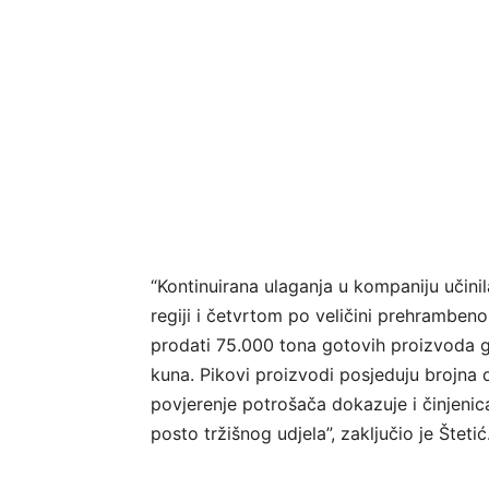
“Kontinuirana ulaganja u kompaniju učin
regiji i četvrtom po veličini prehramben
prodati 75.000 tona gotovih proizvoda god
kuna. Pikovi proizvodi posjeduju brojna 
povjerenje potrošača dokazuje i činjenica
posto tržišnog udjela”, zaključio je Štetić