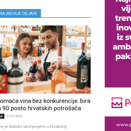
NAJNOVIJE OBJAVE
omaća vina bez konkurencije: bira
h 90 posto hrvatskih potrošača
31.07.2026.
&A
no je duboko ukorijenjeno u hrvatskoj