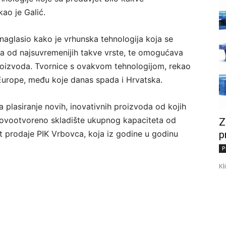
ao je Galić.
 naglasio kako je vrhunska tehnologija koja se
a od najsuvremenijih takve vrste, te omogućava
proizvoda. Tvornice s ovakvom tehnologijom, rekao
 Europe, među koje danas spada i Hrvatska.
lasiranje novih, inovativnih proizvoda od kojih
 novootvoreno skladište ukupnog kapaciteta od
Z
p
t prodaje PIK Vrbovca, koja iz godine u godinu
P
Kl