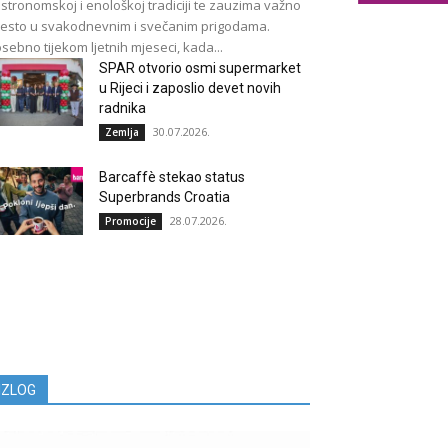
stronomskoj i enološkoj tradiciji te zauzima važno
esto u svakodnevnim i svečanim prigodama.
sebno tijekom ljetnih mjeseci, kada...
SPAR otvorio osmi supermarket
u Rijeci i zaposlio devet novih
radnika
30.07.2026.
Zemlja
Barcaffè stekao status
Superbrands Croatia
28.07.2026.
Promocije
IZLOG