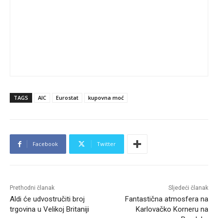
TAGS
AIC
Eurostat
kupovna moć
Facebook
Twitter
Prethodni članak
Sljedeći članak
Aldi će udvostručiti broj
Fantastična atmosfera na
trgovina u Velikoj Britaniji
Karlovačko Korneru na