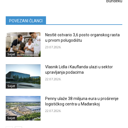
Bundeku
POVEZANI ČLANCI
Nestlé ostvario 3,6 posto organskog rasta
u prvom polugodištu
23.07.2026.
Svijet
Vlasnik Lidla i Kauflanda ulazi u sektor
upravljanja podacima
22.07.2026.
Svijet
Penny ulaže 38 milijuna eura u proširenje
logističkog centra u Mađarskoj
22.07.2026.
Svijet