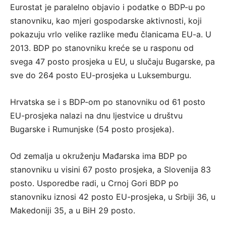
Eurostat je paralelno objavio i podatke o BDP-u po
stanovniku, kao mjeri gospodarske aktivnosti, koji
pokazuju vrlo velike razlike među članicama EU-a. U
2013. BDP po stanovniku kreće se u rasponu od
svega 47 posto prosjeka u EU, u slučaju Bugarske, pa
sve do 264 posto EU-prosjeka u Luksemburgu.
Hrvatska se i s BDP-om po stanovniku od 61 posto
EU-prosjeka nalazi na dnu ljestvice u društvu
Bugarske i Rumunjske (54 posto prosjeka).
Od zemalja u okruženju Mađarska ima BDP po
stanovniku u visini 67 posto prosjeka, a Slovenija 83
posto. Usporedbe radi, u Crnoj Gori BDP po
stanovniku iznosi 42 posto EU-prosjeka, u Srbiji 36, u
Makedoniji 35, a u BiH 29 posto.