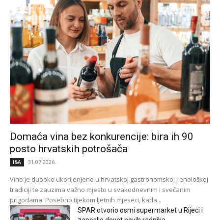
Domaća vina bez konkurencije: bira ih 90
posto hrvatskih potrošača
31.07.2026.
I&A
Vino je duboko ukorijenjeno u hrvatskoj gastronomskoj i enološkoj
tradiciji te zauzima važno mjesto u svakodnevnim i svečanim
prigodama. Posebno tijekom ljetnih mjeseci, kada...
SPAR otvorio osmi supermarket u Rijeci i
zaposlio devet novih radnika