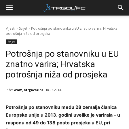
Vijesti
Svijet
Potrošnja po stanovniku u EU znatno varira; Hrvatska
potrošnja niža od prosjeka
Svijet
Potrošnja po stanovniku u EU
znatno varira; Hrvatska
potrošnja niža od prosjeka
Piše:
www.jatrgovac.hr
18.06.2014.
Potrošnja po stanovniku među 28 zemalja članica
Europske unije u 2013. godini uvelike je varirala – u
rasponu od 49 do 138 posto prosjeka u EU, pri