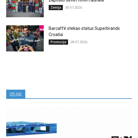
30.07.2026.
Zemlja
Barcaffè stekao status Superbrands
Croatia
28.07.2026.
Promocije
IZLOG