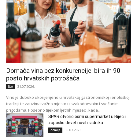
Domaća vina bez konkurencije: bira ih 90
posto hrvatskih potrošača
31.07.2026.
I&A
Vino je duboko ukorijenjeno u hrvatskoj gastronomskoj i enološkoj
tradiciji te zauzima važno mjesto u svakodnevnim i svečanim
prigodama. Posebno tijekom ljetnih mjeseci, kada...
SPAR otvorio osmi supermarket u Rijeci i
zaposlio devet novih radnika
30.07.2026.
Zemlja