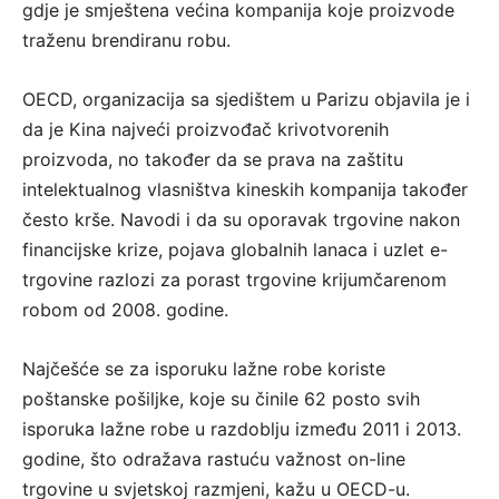
gdje je smještena većina kompanija koje proizvode
traženu brendiranu robu.
OECD, organizacija sa sjedištem u Parizu objavila je i
da je Kina najveći proizvođač krivotvorenih
proizvoda, no također da se prava na zaštitu
intelektualnog vlasništva kineskih kompanija također
često krše. Navodi i da su oporavak trgovine nakon
financijske krize, pojava globalnih lanaca i uzlet e-
trgovine razlozi za porast trgovine krijumčarenom
robom od 2008. godine.
Najčešće se za isporuku lažne robe koriste
poštanske pošiljke, koje su činile 62 posto svih
isporuka lažne robe u razdoblju između 2011 i 2013.
godine, što odražava rastuću važnost on-line
trgovine u svjetskoj razmjeni, kažu u OECD-u.