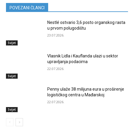
POVEZANI ČLANCI
Nestlé ostvario 3,6 posto organskog rasta
u prvom polugodištu
23.07.2026.
Svijet
Vlasnik Lidla i Kauflanda ulazi u sektor
upravljanja podacima
22.07.2026.
Svijet
Penny ulaže 38 milijuna eura u proširenje
logističkog centra u Mađarskoj
22.07.2026.
Svijet