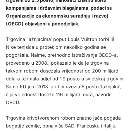
trgovini od 2,5 posto, nanoseći znatnu štetu
kompanijama i državnim blagajnama, podaci su
Organizacije za ekonomsku suradnju i razvoj
(OECD) objavljeni u ponedjeljak.
Trgovina ‘lažnjacima’ poput Louis Vuitton torbi ili
Nike tenisica u proteklom nekoliko godina se
pogoršala. Naime, prethodno istraživanje OECD-a,
provedeno u 2008., pokazalo je da je trgovina
takvom robom dosezala vrijednost od 200 milijardi
dolara te imala udjel od 1,9 posto u svjetskoj trgovini.
Samo EU je u 2013. godini uvezla 5 posto ‘lažnjaka’,
čija vrijednost doseže 116 milijardi eura, navodi
OECD.
Trgovina krivotvorenom robom znatno jače pogađa
bogatije zemlje, ponajviše SAD, Francusku i Italiju,