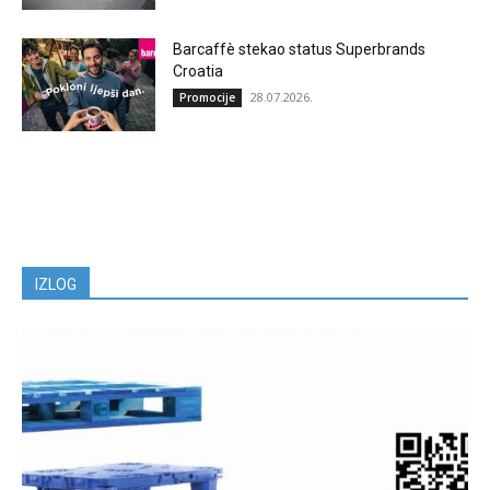
Barcaffè stekao status Superbrands
Croatia
28.07.2026.
Promocije
IZLOG