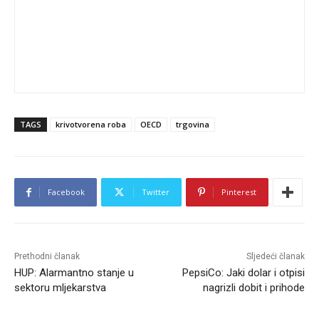
TAGS
krivotvorena roba
OECD
trgovina
Facebook
Twitter
Pinterest
Prethodni članak
Sljedeći članak
HUP: Alarmantno stanje u
PepsiCo: Jaki dolar i otpisi
sektoru mljekarstva
nagrizli dobit i prihode