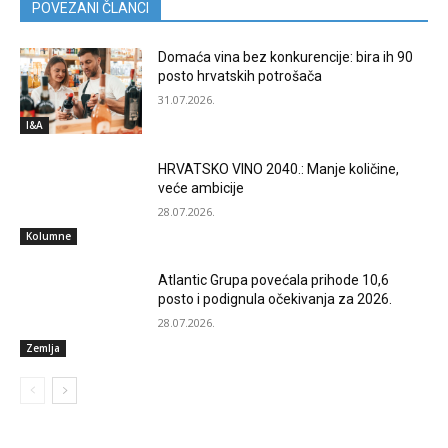
POVEZANI ČLANCI
Domaća vina bez konkurencije: bira ih 90
posto hrvatskih potrošača
31.07.2026.
I&A
HRVATSKO VINO 2040.: Manje količine,
veće ambicije
28.07.2026.
Kolumne
Atlantic Grupa povećala prihode 10,6
posto i podignula očekivanja za 2026.
28.07.2026.
Zemlja