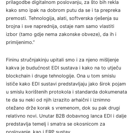
prilagodbe digitalnom poslovanju, za što bih rekla
kako smo ipak na dobrom putu da se i ta prepreka
premosti. Tehnologija, alati, softverska rješenja su
brojna i sve naprednija, ostaje nam samo vlastiti
izbor (tamo gdje nema zakonske obveze), da ih i
primijenimo.”
Fininu stručnjakinju upitali smo i za njeno mišljenje
kakva je budućnost EDI sustava i kako na to utječu
blockchain i druge tehnologije. Ona u tom smislu
ističe kako EDI sustavi predstavljaju jako širok pojam
u smislu korištenih protokola i standarda dokumenata
te da su neki od njih izrazito arhaični i iznimno
otežano drže korak s vremenom, dok su pak drugi
relativno novi. Unutar B2B dobavnog lanca EDI i dalje
predstavlja temelj i smatra se okosnicom za
poslovanje, kao i ERP sustav.