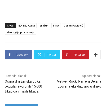
TAGS
EDITEL Adria
eračun
FINA
Goran Pavlović
strategija poslovanja
Facebook
Twitter
Pinterest
Prethodni članak
Sljedeći članak
Osma dm ženska utrka
Vetiver Rock: Parfem Dejana
okupila rekordnih 15.000
Lovrena ekskluzivno u dm-u
trkačica i malih trkača