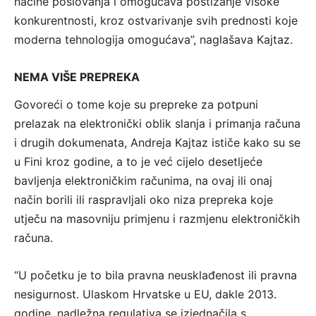
načine poslovanja i omogućava postizanje visoke
konkurentnosti, kroz ostvarivanje svih prednosti koje
moderna tehnologija omogućava”, naglašava Kajtaz.
NEMA VIŠE PREPREKA
Govoreći o tome koje su prepreke za potpuni
prelazak na elektronički oblik slanja i primanja računa
i drugih dokumenata, Andreja Kajtaz ističe kako su se
u Fini kroz godine, a to je već cijelo desetljeće
bavljenja elektroničkim računima, na ovaj ili onaj
način borili ili raspravljali oko niza prepreka koje
utječu na masovniju primjenu i razmjenu elektroničkih
računa.
“U početku je to bila pravna neusklađenost ili pravna
nesigurnost. Ulaskom Hrvatske u EU, dakle 2013.
godine, nadležna regulativa se izjednačila s