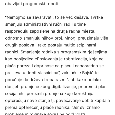
obavljati programski roboti.
“Nemojmo se zavaravati, to se već dešava. Tvrtke
smanjuju administrativni ručni rad i s time
raspoređuju zaposlene na druga radna mjesta,
odnosno smanjuju njihov broj. Mnogi preuzimaju više
drugih poslova i tako postaju multidisciplinarni
radnici. Smanjenje radnika s programskim rješenjima
kao posljedica ePoslovanja je robotizacija, koja ne
plaća poreze i doprinose na plaću i neposredno se
prelijeva u dobit vlasnicima”, zaključuje Bajsič te
poručuje da država treba razmišljati kako polako
donijeti promjene zbog digitalizacije, pripremiti plan
socijalnih i poreznih promjena koje korektnije
opterećuju novo stanje tj. povećavanje dobiti kapitala
prema opterećenju plaće radnika. “Jer svi znamo
probleme mirovinske socijalne održivosti.