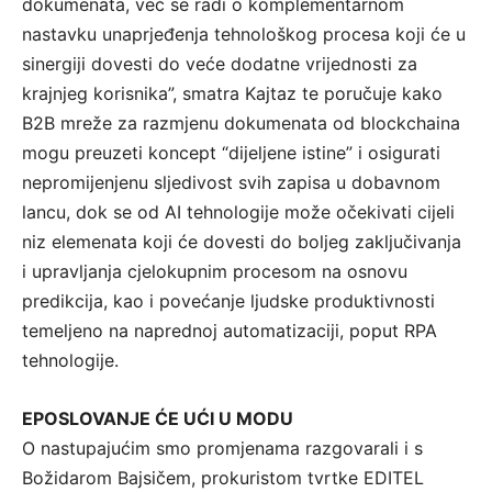
dokumenata, već se radi o komplementarnom
nastavku unaprjeđenja tehnološkog procesa koji će u
sinergiji dovesti do veće dodatne vrijednosti za
krajnjeg korisnika”, smatra Kajtaz te poručuje kako
B2B mreže za razmjenu dokumenata od blockchaina
mogu preuzeti koncept “dijeljene istine” i osigurati
nepromijenjenu sljedivost svih zapisa u dobavnom
lancu, dok se od AI tehnologije može očekivati cijeli
niz elemenata koji će dovesti do boljeg zaključivanja
i upravljanja cjelokupnim procesom na osnovu
predikcija, kao i povećanje ljudske produktivnosti
temeljeno na naprednoj automatizaciji, poput RPA
tehnologije.
EPOSLOVANJE ĆE UĆI U MODU
O nastupajućim smo promjenama razgovarali i s
Božidarom Bajsičem, prokuristom tvrtke EDITEL