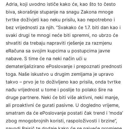
Adria, koji uvodno ističe kako će, kao što to često
biva, skorašnje stupanje na snagu Zakona mnoge
tvrtke doživjeti kao neku prisilu, kao nepotrebno i
bez vrijednosti za njih. “Svakako će 1.7. biti dan kao i
svaki drugi te mnogi neće biti spremni, no ubrzo će
shvatiti da trebaju napraviti rješenje za razmjenu
eRačuna sa svojim kupcima u postupcima javne
nabave. S time će na neki način ući u
dematerijalizirano ePoslovanje i prepoznati prednosti
toga. Naše iskustvo u drugim zemljama je upravo
takvo – prvo je to doživljeno kao prisila, onda tvrtke
nađu vrijednost u tome i poslije to polako šire na
druge partnere. Neki će biti više aktivni, neki manje,
ali proaktivni će gurati pasivne. U dogledno vrijeme,
smatram da će ePoslovanje postati čak trend i ‘moda’
zbog mnogobrojnih koristi, raspoloživosti i brzine”,
navodi Bajsič te dodaje kako će se najveće promjene