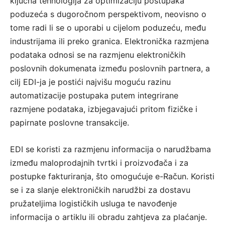
ključna tehnologija za optimizaciju postupaka
poduzeća s dugoročnom perspektivom, neovisno o
tome radi li se o uporabi u cijelom poduzeću, među
industrijama ili preko granica. Elektronička razmjena
podataka odnosi se na razmjenu elektroničkih
poslovnih dokumenata između poslovnih partnera, a
cilj EDI-ja je postići najvišu moguću razinu
automatizacije postupaka putem integrirane
razmjene podataka, izbjegavajući pritom fizičke i
papirnate poslovne transakcije.
EDI se koristi za razmjenu informacija o narudžbama
između maloprodajnih tvrtki i proizvođača i za
postupke fakturiranja, što omogućuje e-Račun. Koristi
se i za slanje elektroničkih narudžbi za dostavu
pružateljima logističkih usluga te navođenje
informacija o artiklu ili obradu zahtjeva za plaćanje.