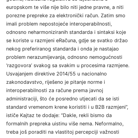
europskom te više nije bilo niti jedne pravne, a niti
porezne prepreke za elektronički račun. Zatim smo
imali problem nepostojeće interoperabilnosti,
odnosno neharmoniziranih standarda i sintaksi koje
se koriste u razmjeni eRačuna, gdje se svatko držao
nekog preferiranog standarda i onda je nastajao
problem nerazumijevanja, odnosno nemogućnosti
‘razgovora’ svakog sa svakim u procesima razmjene.
Usvajanjem direktive 2014/55 u nacionalno
zakonodavstvo, riješeno je pitanje norme i
interoperabilnosti za račune prema javnoj
administraciji, što će posredno utjecati da se isti
standard vremenom krene koristiti i u B2B razmjeni”,
ističe Kajtaz te dodaje: “Dakle, rekli bismo da
formalnih prepreka uistinu više nema. Neformalno,
treba još poraditi na vlastitoj percepciji važnosti