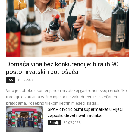
Domaća vina bez konkurencije: bira ih 90
posto hrvatskih potrošača
31.07.2026.
I&A
Vino je duboko ukorijenjeno u hrvatskoj gastronomskoj i enološkoj
tradiciji te zauzima važno mjesto u svakodnevnim i svečanim
prigodama. Posebno tijekom ljetnih mjeseci, kada...
SPAR otvorio osmi supermarket u Rijeci i
zaposlio devet novih radnika
30.07.2026.
Zemlja