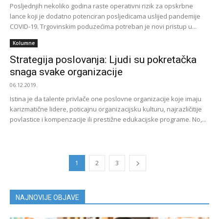
Posljednjih nekoliko godina raste operativni rizik za opskrbne
lance koji je dodatno potenciran posljedicama uslijed pandemije
COVID-19. Trgovinskim poduzećima potreban je novi pristup u...
Kolumne
Strategija poslovanja: Ljudi su pokretačka
snaga svake organizacije
06.12.2019.
Istina je da talente privlače one poslovne organizacije koje imaju
karizmatične lidere, poticajnu organizacijsku kulturu, najrazličitije
povlastice i kompenzacije ili prestižne edukacijske programe. No,...
1
2
3
NAJNOVIJE OBJAVE