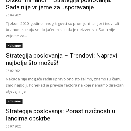
Diskontni lanci – Strategija poslovanja:
Sada nije vrijeme za usporavanje
26.04.2021.
Tijekom 2020. godine mnogi trgovci su promijenili smjer i inovirali
brzinom za koju se do jučer mislilo da je neizvediva. Sada nije
vrijeme za...
Kolumne
Strategija poslovanja – Trendovi: Napravi
najbolje što možeš!
05.02.2021.
Nekada nije moguće raditi upravo ono što želimo, znamo i u čemu
smo najbolji. Ponekad je previše faktora na koje nemamo direktan
utjecaj, nije...
Kolumne
Strategija poslovanja: Porast rizičnosti u
lancima opskrbe
06.07.2020.