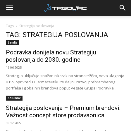
Tags
Strategija poslovanja
TAG: STRATEGIJA POSLOVANJA
Zemlja
Podravka donijela novu Strategiju
poslovanja do 2030. godine
16.06.2025.
Strategija uključuje snažan iskorak na strana tržišta, nova ulaganja
u Poljoprivredu i Farmaceutiku te daljnji razvoj prehrambenog
portfelja i globalnih brendova poput Vegete Grupa Podravka...
Kolumne
Strategija poslovanja – Premium brendovi:
Važnost concept store prodavaonica
08.12.2022.