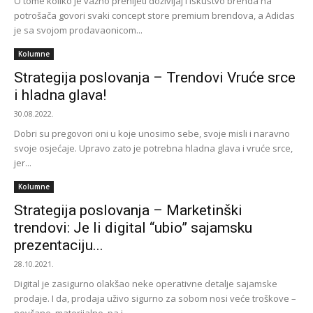
O tome koliko je važno prenijeti doživljaj i iskustvo brenda na
potrošača govori svaki concept store premium brendova, a Adidas
je sa svojom prodavaonicom...
Kolumne
Strategija poslovanja – Trendovi Vruće srce
i hladna glava!
30.08.2022.
Dobri su pregovori oni u koje unosimo sebe, svoje misli i naravno
svoje osjećaje. Upravo zato je potrebna hladna glava i vruće srce,
jer...
Kolumne
Strategija poslovanja – Marketinški
trendovi: Je li digital “ubio” sajamsku
prezentaciju...
28.10.2021.
Digital je zasigurno olakšao neke operativne detalje sajamske
prodaje. I da, prodaja uživo sigurno za sobom nosi veće troškove –