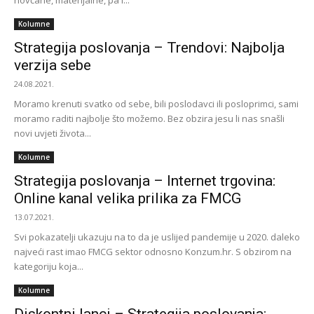
novčane, materijalne, pa i...
Kolumne
Strategija poslovanja – Trendovi: Najbolja
verzija sebe
24.08.2021.
Moramo krenuti svatko od sebe, bili poslodavci ili posloprimci, sami
moramo raditi najbolje što možemo. Bez obzira jesu li nas snašli
novi uvjeti života...
Kolumne
Strategija poslovanja – Internet trgovina:
Online kanal velika prilika za FMCG
13.07.2021.
Svi pokazatelji ukazuju na to da je uslijed pandemije u 2020. daleko
najveći rast imao FMCG sektor odnosno Konzum.hr. S obzirom na
kategoriju koja...
Kolumne