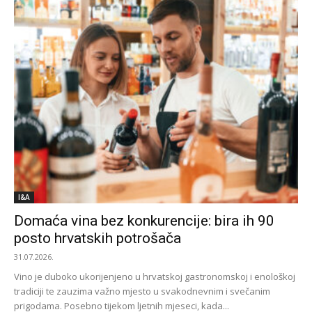
I&A
Domaća vina bez konkurencije: bira ih 90
posto hrvatskih potrošača
31.07.2026.
Vino je duboko ukorijenjeno u hrvatskoj gastronomskoj i enološkoj
tradiciji te zauzima važno mjesto u svakodnevnim i svečanim
prigodama. Posebno tijekom ljetnih mjeseci, kada...