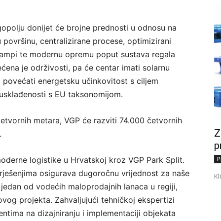
ugopolju donijet će brojne prednosti u odnosu na
 površinu, centralizirane procese, optimizirani
 rampi te modernu opremu poput sustava regala
ćena je održivosti, pa će centar imati solarnu
 i povećati energetsku učinkovitost s ciljem
i usklađenosti s EU taksonomijom.
etvornih metara, VGP će razviti 74.000 četvornih
Z
.
p
derne logistike u Hrvatskoj kroz VGP Park Split.
P
rješenjima osigurava dugoročnu vrijednost za naše
Kl
 jedan od vodećih maloprodajnih lanaca u regiji,
ovog projekta. Zahvaljujući tehničkoj ekspertizi
entima na dizajniranju i implementaciji objekata