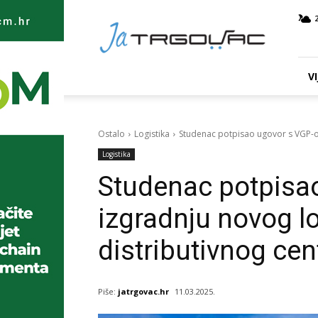
Ja
TRGOVAC
VI
Ostalo
Logistika
Studenac potpisao ugovor s VGP-om
Logistika
Studenac potpisa
izgradnju novog lo
distributivnog cen
Piše:
jatrgovac.hr
11.03.2025.