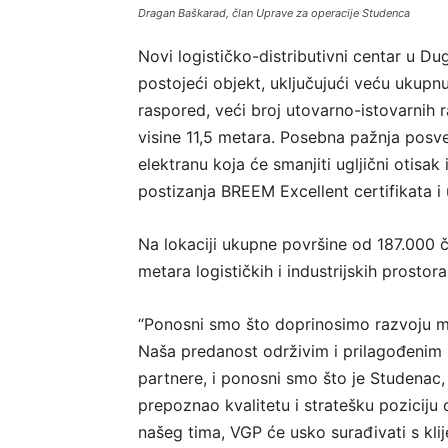
Dragan Baškarad, član Uprave za operacije Studenca
Novi logističko-distributivni centar u D
postojeći objekt, uključujući veću ukupnu
raspored, veći broj utovarno-istovarnih
visine 11,5 metara. Posebna pažnja posve
elektranu koja će smanjiti ugljični otisak
postizanja BREEM Excellent certifikata 
Na lokaciji ukupne površine od 187.000 č
metara logističkih i industrijskih prostora
“Ponosni smo što doprinosimo razvoju mo
Naša predanost održivim i prilagođenim 
partnere, i ponosni smo što je Studenac,
prepoznao kvalitetu i stratešku poziciju 
našeg tima, VGP će usko surađivati s klij