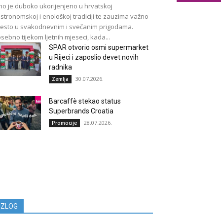
no je duboko ukorijenjeno u hrvatskoj
stronomskoj i enološkoj tradiciji te zauzima važno
esto u svakodnevnim i svečanim prigodama.
sebno tijekom ljetnih mjeseci, kada...
SPAR otvorio osmi supermarket
u Rijeci i zaposlio devet novih
radnika
30.07.2026.
Zemlja
Barcaffè stekao status
Superbrands Croatia
28.07.2026.
Promocije
IZLOG