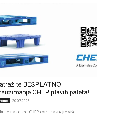
atražite BESPLATNO
reuzimanje CHEP plavih paleta!
20.07.2026.
romo
iknite na collect.CHEP.com i saznajte više.