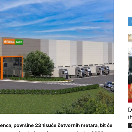
D
i
denca, površine 23 tisuće četvornih metara, bit će
I