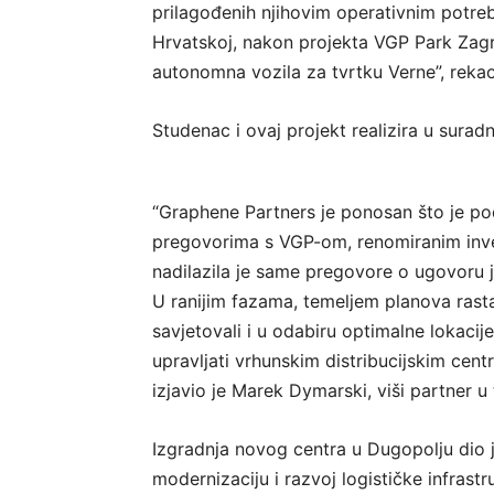
prilagođenih njihovim operativnim potreb
Hrvatskoj, nakon projekta VGP Park Zag
autonomna vozila za tvrtku Verne”, rekao
Studenac i ovaj projekt realizira u sura
“Graphene Partners je ponosan što je po
pregovorima s VGP-om, renomiranim inve
nadilazila je same pregovore o ugovoru je
U ranijim fazama, temeljem planova rasta
savjetovali i u odabiru optimalne lokaci
upravljati vrhunskim distribucijskim centr
izjavio je Marek Dymarski, viši partner u
Izgradnja novog centra u Dugopolju dio j
modernizaciju i razvoj logističke infrast