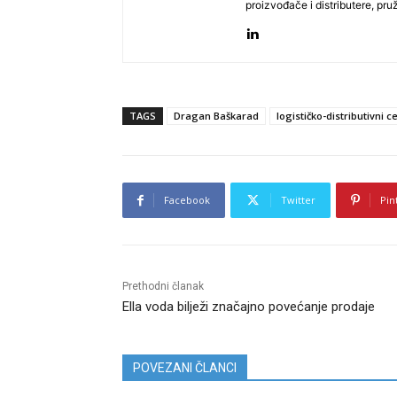
proizvođače i distributere, pr
TAGS
Dragan Baškarad
logističko-distributivni c
Facebook
Twitter
Pin
Prethodni članak
Ella voda bilježi značajno povećanje prodaje
POVEZANI ČLANCI