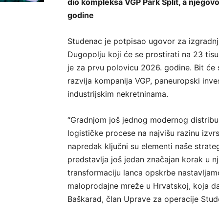
dio kompleksa VGP Park Split, a njegovo
godine
Studenac je potpisao ugovor za izgradnj
Dugopolju koji će se prostirati na 23 ti
je za prvu polovicu 2026. godine. Bit će
razvija kompanija VGP, paneuropski invest
industrijskim nekretninama.
“Gradnjom još jednog modernog distribuc
logističke procese na najvišu razinu izvrs
napredak ključni su elementi naše strate
predstavlja još jedan značajan korak u n
transformaciju lanca opskrbe nastavljamo
maloprodajne mreže u Hrvatskoj, koja dan
Baškarad, član Uprave za operacije Stud