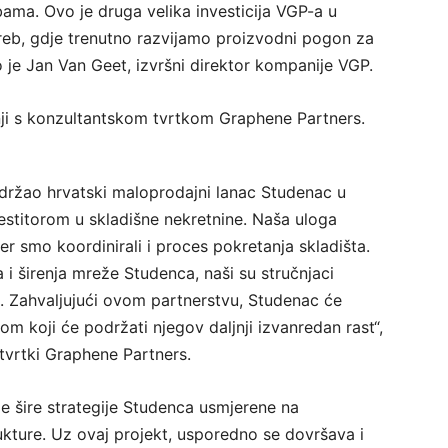
ama. Ovo je druga velika investicija VGP-a u
reb, gdje trenutno razvijamo proizvodni pogon za
 je Jan Van Geet, izvršni direktor kompanije VGP.
dnji s konzultantskom tvrtkom Graphene Partners.
držao hrvatski maloprodajni lanac Studenac u
stitorom u skladišne nekretnine. Naša uloga
r smo koordinirali i proces pokretanja skladišta.
 i širenja mreže Studenca, naši su stručnjaci
je. Zahvaljujući ovom partnerstvu, Studenac će
om koji će podržati njegov daljnji izvanredan rast“,
 tvrtki Graphene Partners.
e šire strategije Studenca usmjerene na
rukture. Uz ovaj projekt, usporedno se dovršava i