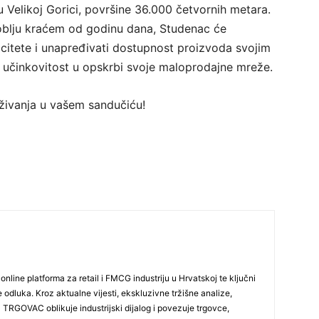
u Velikoj Gorici, površine 36.000 četvornih metara.
oblju kraćem od godinu dana, Studenac će
acitete i unapređivati dostupnost proizvoda svojim
i učinkovitost u opskrbi svoje maloprodajne mreže.
traživanja u vašem sandučiću!
line platforma za retail i FMCG industriju u Hrvatskoj te ključni
e odluka. Kroz aktualne vijesti, ekskluzivne tržišne analize,
Ja TRGOVAC oblikuje industrijski dijalog i povezuje trgovce,