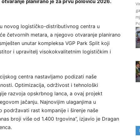
 otvaranje planirano je za prvu polovicu 2026.
Vi
ga
mj
Po
u novog logističko-distributivnog centra u
suće četvornih metara, a njegovo otvaranje planirano
 smješten unutar kompleksa VGP Park Split koji
itor i upravitelj visokokvalitetnim logističkim i
ijskog centra nastavljamo podizati naše
nosti. Optimizacija, održivost i tehnološki
gije razvoja opskrbnog lanca, a ovaj projekt
jegovom jačanju. Najnovijim ulaganjima u
 podržavati rast kompanije i širenje naše
as broji više od 1.400 trgovina”, izjavio je Dragan
enca.