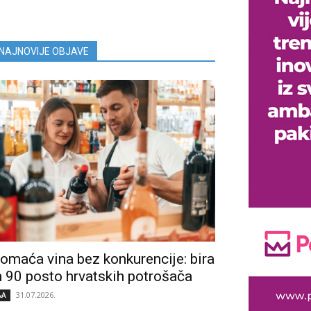
NAJNOVIJE OBJAVE
omaća vina bez konkurencije: bira
h 90 posto hrvatskih potrošača
31.07.2026.
&A