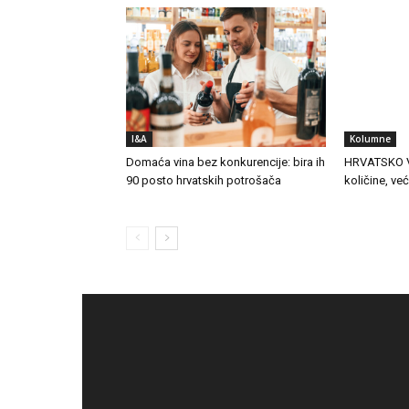
I&A
Kolumne
Domaća vina bez konkurencije: bira ih
HRVATSKO V
90 posto hrvatskih potrošača
količine, ve