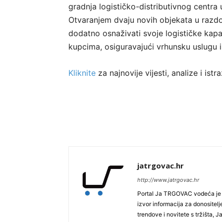
gradnja logističko-distributivnog centra 
Otvaranjem dvaju novih objekata u razd
dodatno osnaživati svoje logističke kap
kupcima, osiguravajući vrhunsku uslugu 
Kliknite
za najnovije vijesti, analize i is
jatrgovac.hr
http://www.jatrgovac.hr
Portal Ja TRGOVAC vodeća je on
izvor informacija za donositelj
trendove i novitete s tržišta, 