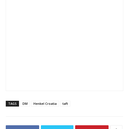
TAGS
DM
Henkel Croatia
taft