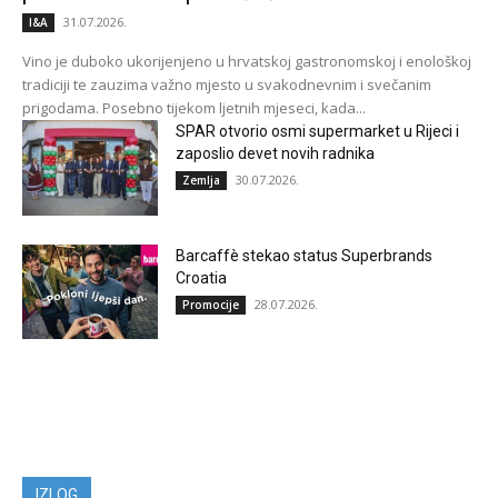
31.07.2026.
I&A
Vino je duboko ukorijenjeno u hrvatskoj gastronomskoj i enološkoj
tradiciji te zauzima važno mjesto u svakodnevnim i svečanim
prigodama. Posebno tijekom ljetnih mjeseci, kada...
SPAR otvorio osmi supermarket u Rijeci i
zaposlio devet novih radnika
30.07.2026.
Zemlja
Barcaffè stekao status Superbrands
Croatia
28.07.2026.
Promocije
IZLOG