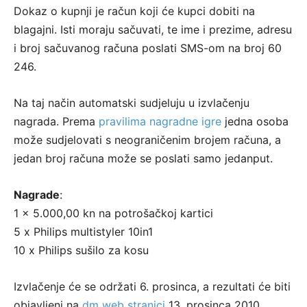
Dokaz o kupnji je račun koji će kupci dobiti na
blagajni. Isti moraju sačuvati, te ime i prezime, adresu
i broj sačuvanog računa poslati SMS-om na broj 60
246.
Na taj način automatski sudjeluju u izvlačenju
nagrada. Prema
pravilima nagradne igre
jedna osoba
može sudjelovati s neograničenim brojem računa, a
jedan broj računa može se poslati samo jedanput.
Nagrade
:
1 x 5.000,00 kn na potrošačkoj kartici
5 x Philips multistyler 10in1
10 x Philips sušilo za kosu
Izvlačenje će se održati 6. prosinca, a rezultati će biti
objavljeni na
dm web stranici
13. prosinca 2010.