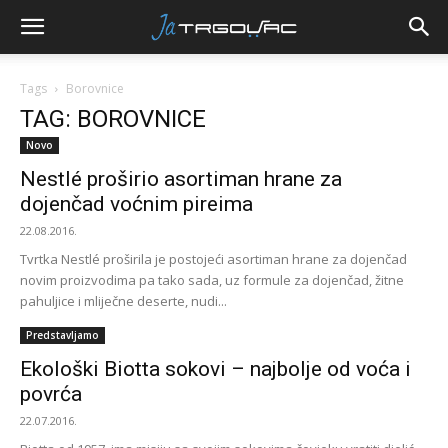
Tags
Borovnice
TAG: BOROVNICE
Novo
Nestlé proširio asortiman hrane za
dojenčad voćnim pireima
22.08.2016.
Tvrtka Nestlé proširila je postojeći asortiman hrane za dojenčad
novim proizvodima pa tako sada, uz formule za dojenčad, žitne
pahuljice i mliječne deserte, nudi...
Predstavljamo
Ekološki Biotta sokovi – najbolje od voća i
povrća
22.07.2016.