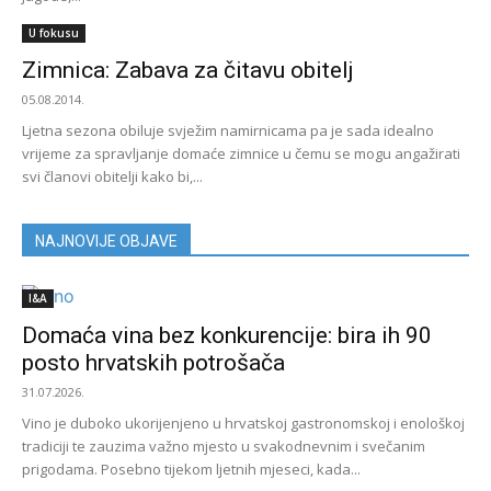
U fokusu
Zimnica: Zabava za čitavu obitelj
05.08.2014.
Ljetna sezona obiluje svježim namirnicama pa je sada idealno
vrijeme za spravljanje domaće zimnice u čemu se mogu angažirati
svi članovi obitelji kako bi,...
NAJNOVIJE OBJAVE
I&A
Domaća vina bez konkurencije: bira ih 90
posto hrvatskih potrošača
31.07.2026.
Vino je duboko ukorijenjeno u hrvatskoj gastronomskoj i enološkoj
tradiciji te zauzima važno mjesto u svakodnevnim i svečanim
prigodama. Posebno tijekom ljetnih mjeseci, kada...