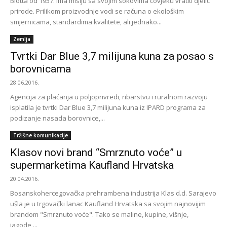
Biotta od 1957. ima misiju sa svojim sokovima čovjeku vratiti djelić
prirode. Prilikom proizvodnje vodi se računa o ekološkim
smjernicama, standardima kvalitete, ali jednako...
Zemlja
Tvrtki Dar Blue 3,7 milijuna kuna za posao s
borovnicama
28.06.2016.
Agencija za plaćanja u poljoprivredi, ribarstvu i ruralnom razvoju
isplatila je tvrtki Dar Blue 3,7 milijuna kuna iz IPARD programa za
podizanje nasada borovnice,...
Tržišne komunikacije
Klasov novi brand “Smrznuto voće” u
supermarketima Kaufland Hrvatska
20.04.2016.
Bosanskohercegovačka prehrambena industrija Klas d.d. Sarajevo
ušla je u trgovački lanac Kaufland Hrvatska sa svojim najnovijim
brandom "Smrznuto voće". Tako se maline, kupine, višnje,
jagode,...