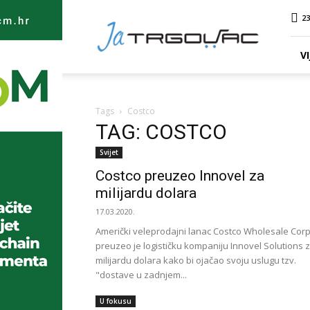
Ja
23
TRGOVAC
VI
Tags
Costco
TAG: COSTCO
Svijet
Costco preuzeo Innovel za
milijardu dolara
17.03.2020.
Američki veleprodajni lanac Costco Wholesale Cor
preuzeo je logističku kompaniju Innovel Solutions 
milijardu dolara kako bi ojačao svoju uslugu tzv.
"dostave u zadnjem...
U fokusu