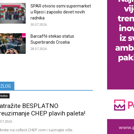
SPAR otvorio osmi supermarket
u Rijeci i zaposlio devet novih
radnika
30.07.2026.
Barcaffè stekao status
Superbrands Croatia
28.07.2026.
IZLOG
romo
atražite BESPLATNO
reuzimanje CHEP plavih paleta!
.07.2026.
iknite na collect.CHEP.com i saznajte više.