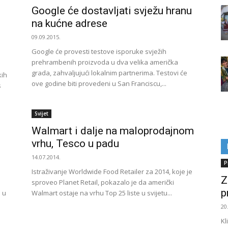
Google će dostavljati svježu hranu
na kućne adrese
09.09.2015.
Google će provesti testove isporuke svježih
prehrambenih proizvoda u dva velika američka
grada, zahvaljujući lokalnim partnerima. Testovi će
kih
ove godine biti provedeni u San Franciscu,...
s
Svijet
Walmart i dalje na maloprodajnom
vrhu, Tesco u padu
14.07.2014.
P
Istraživanje Worldwide Food Retailer za 2014, koje je
Z
sproveo Planet Retail, pokazalo je da američki
p
 u
Walmart ostaje na vrhu Top 25 liste u svijetu...
20
Kl