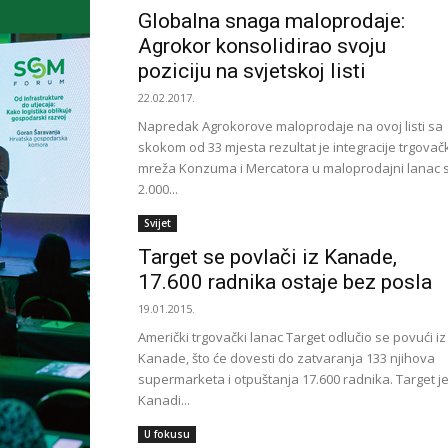
Globalna snaga maloprodaje:
Agrokor konsolidirao svoju
poziciju na svjetskoj listi
22.02.2017.
Napredak Agrokorove maloprodaje na ovoj listi sa
skokom od 33 mjesta rezultat je integracije trgovač
mreža Konzuma i Mercatora u maloprodajni lanac 
2.000...
Svijet
Target se povlači iz Kanade,
17.600 radnika ostaje bez posla
19.01.2015.
Američki trgovački lanac Target odlučio se povući iz
Kanade, što će dovesti do zatvaranja 133 njihova
supermarketa i otpuštanja 17.600 radnika. Target je
Kanadi...
U fokusu