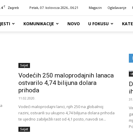
C
.4
Petak, 07. kolovoza 2026., 06:21
Magazin
Oglašavanje
Zagreb
JESTI
KOMUNIKACIJE
NOVO
U FOKUSU
KATE
Svijet
Vodećih 250 maloprodajnih lanaca
I
ostvarilo 4,74 bilijuna dolara
D
prihoda
i
11.02.2020.
p
31
za
Vodeći maloprodajni lanci, njih 250 na globalnoj
Vi
razini, ostvarili su ukupno 4,74 bilijuna dolara prihoda
ga
te ujedno zabilježili rast od 4,1 posto, navodi se...
mj
Po
Svijet