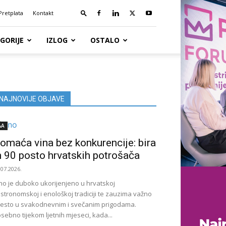
Pretplata
Kontakt
GORIJE
IZLOG
OSTALO
NAJNOVIJE OBJAVE
&A
omaća vina bez konkurencije: bira
h 90 posto hrvatskih potrošača
.07.2026.
no je duboko ukorijenjeno u hrvatskoj
stronomskoj i enološkoj tradiciji te zauzima važno
esto u svakodnevnim i svečanim prigodama.
sebno tijekom ljetnih mjeseci, kada...