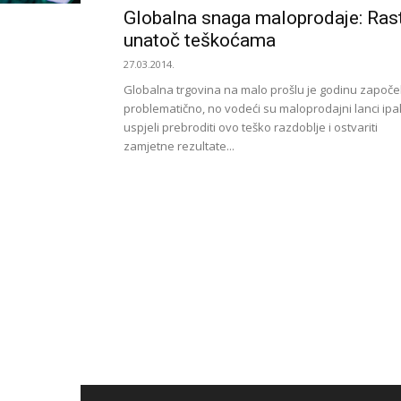
Globalna snaga maloprodaje: Ras
unatoč teškoćama
27.03.2014.
Globalna trgovina na malo prošlu je godinu započe
problematično, no vodeći su maloprodajni lanci ipa
uspjeli prebroditi ovo teško razdoblje i ostvariti
zamjetne rezultate...