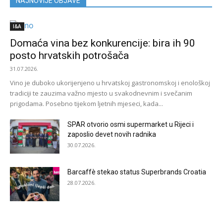
NAJNOVIJE OBJAVE
I&A
Domaća vina bez konkurencije: bira ih 90
posto hrvatskih potrošača
31.07.2026.
Vino je duboko ukorijenjeno u hrvatskoj gastronomskoj i enološkoj
tradiciji te zauzima važno mjesto u svakodnevnim i svečanim
prigodama. Posebno tijekom ljetnih mjeseci, kada...
SPAR otvorio osmi supermarket u Rijeci i
zaposlio devet novih radnika
30.07.2026.
Barcaffè stekao status Superbrands Croatia
28.07.2026.