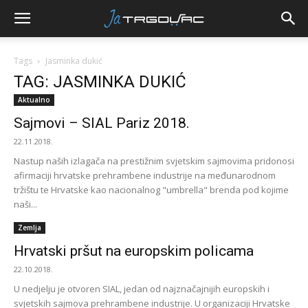
Tags
Jasminka dukić
TAG: JASMINKA DUKIĆ
Aktualno
Sajmovi – SIAL Pariz 2018.
22.11.2018.
Nastup naših izlagača na prestižnim svjetskim sajmovima pridonosi
afirmaciji hrvatske prehrambene industrije na međunarodnom
tržištu te Hrvatske kao nacionalnog "umbrella" brenda pod kojime
naši...
Zemlja
Hrvatski pršut na europskim policama
22.10.2018.
U nedjelju je otvoren SIAL, jedan od najznačajnijih europskih i
svjetskih sajmova prehrambene industrije. U organizaciji Hrvatske