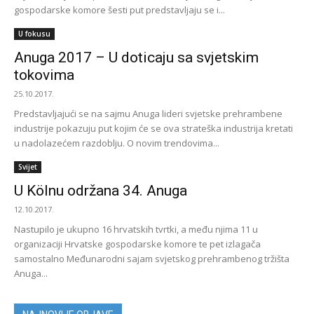
gospodarske komore šesti put predstavljaju se i...
U fokusu
Anuga 2017 – U doticaju sa svjetskim
tokovima
25.10.2017.
Predstavljajući se na sajmu Anuga lideri svjetske prehrambene
industrije pokazuju put kojim će se ova strateška industrija kretati
u nadolazećem razdoblju. O novim trendovima...
Svijet
U Kölnu održana 34. Anuga
12.10.2017.
Nastupilo je ukupno 16 hrvatskih tvrtki, a među njima 11 u
organizaciji Hrvatske gospodarske komore te pet izlagača
samostalno Međunarodni sajam svjetskog prehrambenog tržišta
Anuga...