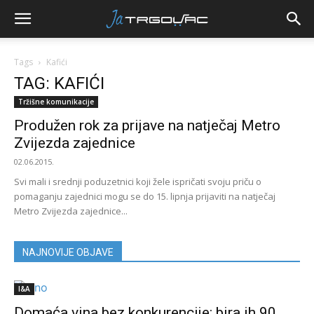
Tags
Kafići
TAG: KAFIĆI
Tržišne komunikacije
Produžen rok za prijave na natječaj Metro
Zvijezda zajednice
02.06.2015.
Svi mali i srednji poduzetnici koji žele ispričati svoju priču o
pomaganju zajednici mogu se do 15. lipnja prijaviti na natječaj
Metro Zvijezda zajednice...
NAJNOVIJE OBJAVE
I&A
Domaća vina bez konkurencije: bira ih 90