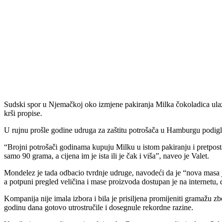
Sudski spor u Njemačkoj oko izmjene pakiranja Milka čokoladica ulaz
krši propise.
U rujnu prošle godine udruga za zaštitu potrošača u Hamburgu podigla 
“Brojni potrošači godinama kupuju Milku u istom pakiranju i pretpostav
samo 90 grama, a cijena im je ista ili je čak i viša”, naveo je Valet.
Mondelez je tada odbacio tvrdnje udruge, navodeći da je “nova masa
a potpuni pregled veličina i mase proizvoda dostupan je na internetu, 
Kompanija nije imala izbora i bila je prisiljena promijeniti gramažu z
godinu dana gotovo utrostručile i dosegnule rekordne razine.