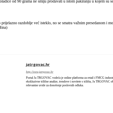
ladice od 90 grama ne smiju prodavati u istom pakiranju u kojem su se 
o prijelazno razdoblje već isteklo, no se smatra važnim presedanom i 
Hina)
jatrgovac.hr
http://www.jatrgovac.hr
Portal Ja TRGOVAC vodeća je online platforma za retail i FMCG industriju
ekskluzivne tržišne analize, trendove i novitete s tržišta, Ja TRGOVAC obl
relevantne uvide za donošenje poslovnih odluka.