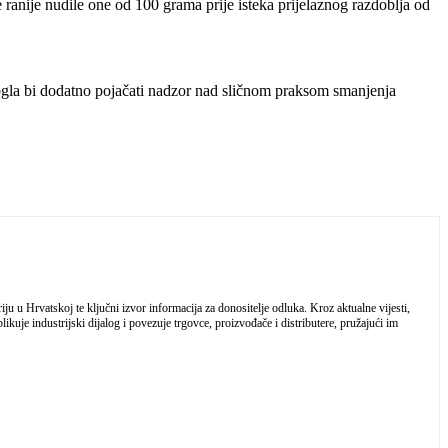
ranije nudile one od 100 grama prije isteka prijelaznog razdoblja od
mogla bi dodatno pojačati nadzor nad sličnom praksom smanjenja
 u Hrvatskoj te ključni izvor informacija za donositelje odluka. Kroz aktualne vijesti,
ikuje industrijski dijalog i povezuje trgovce, proizvođače i distributere, pružajući im