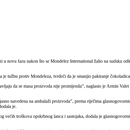
i u novu fazu nakon što se Mondelez International žalio na sudsku odl
je tužbu protiv Mondeleza, tvrdeći da je smanjio pakiranje čokoladica 
ljaju da se masa proizvoda nije promijenila”, naglasio je Armin Valet iz
 jasno navedena na ambalaži proizvoda”, prema riječima glasnogovorn
dodala je.
bog većih troškova opskrbnog lanca i sastojaka, dodala je glasnogovornic