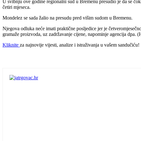
U svibnju ove godine regionalni sud u Bremenu presudio je da se čoko
četiri mjeseca.
Mondelez se sada žalio na presudu pred višim sudom u Bremenu.
Njegova odluka neće imati praktične posljedice jer je četveromjesečn
gramaže proizvoda, uz zadržavanje cijene, napominje agencija dpa. (
Kliknite
za najnovije vijesti, analize i istraživanja u vašem sandučiću!