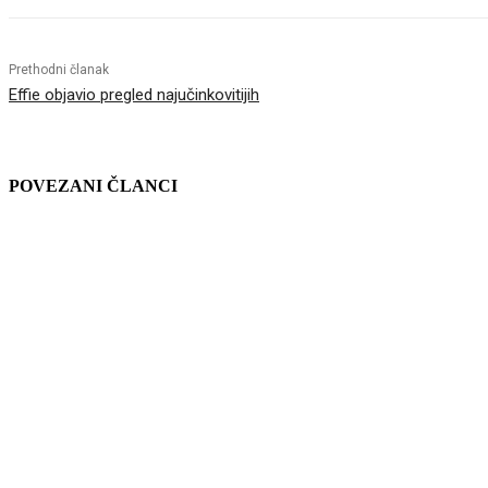
Prethodni članak
Effie objavio pregled najučinkovitijih
POVEZANI ČLANCI