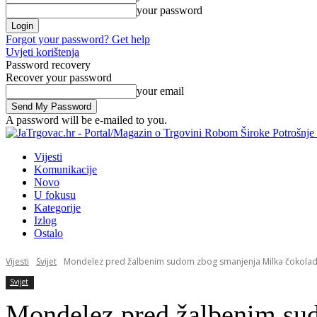
your password
Forgot your password? Get help
Uvjeti korištenja
Password recovery
Recover your password
your email
A password will be e-mailed to you.
Vijesti
Komunikacije
Novo
U fokusu
Kategorije
Izlog
Ostalo
Vijesti
Svijet
Mondelez pred žalbenim sudom zbog smanjenja Milka čokolad
Svijet
Mondelez pred žalbenim su