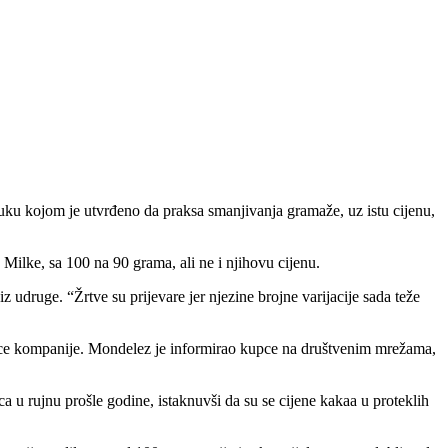
uku kojom je utvrđeno da praksa smanjivanja gramaže, uz istu cijenu,
Milke, sa 100 na 90 grama, ali ne i njihovu cijenu.
 udruge. “Žrtve su prijevare jer njezine brojne varijacije sada teže
ice kompanije. Mondelez je informirao kupce na društvenim mrežama,
a u rujnu prošle godine, istaknuvši da su se cijene kakaa u proteklih