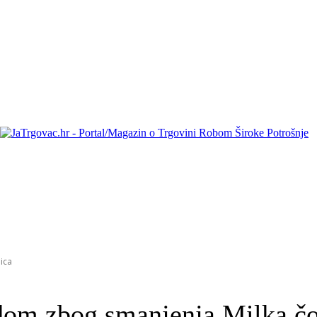
ica
dom zbog smanjenja Milka čo