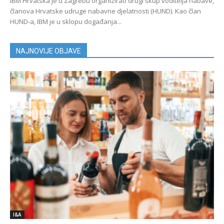
IBM Hrvatska je u Zagrebu organizirao drugi skup voditelja nabave,
članova Hrvatske udruge nabavne djelatnosti (HUND). Kao član
HUND-a, IBM je u sklopu događanja...
NAJNOVIJE OBJAVE
I&A