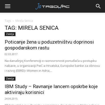
Tags
Mirela Senica
TAG: MIRELA SENICA
Zemlja
Poticanje žena u poduzetništvu doprinosi
gospodarskom rastu
02.03.2017.
Na današnjoj Konferenciji o raznovrsnosti ponuđača u postupku
nabave, u organizaciji PwC-a Hrvatska, Europske banke za obnovu
i razvoj (EBRD) i Women in Adria,...
Zemlja
IBM Study – Ravnanje lancem opskrbe koje
aktiviraju korisnici
24.06.2015.