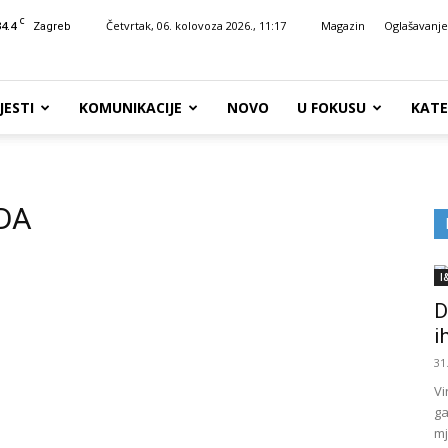
C
34.4
Četvrtak, 06. kolovoza 2026., 11:17
Magazin
Oglašavanje
Zagreb
JESTI
KOMUNIKACIJE
NOVO
U FOKUSU
KATE
DA
I
D
i
31
Vi
ga
mj