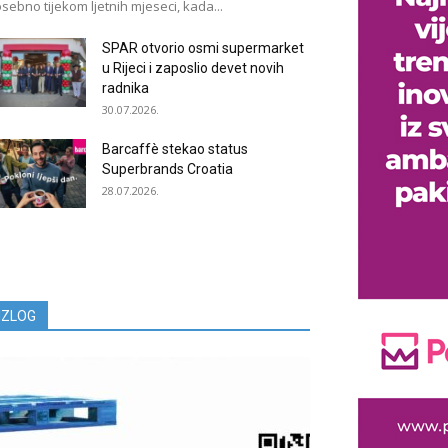
sebno tijekom ljetnih mjeseci, kada...
SPAR otvorio osmi supermarket
u Rijeci i zaposlio devet novih
radnika
30.07.2026.
Barcaffè stekao status
Superbrands Croatia
28.07.2026.
IZLOG