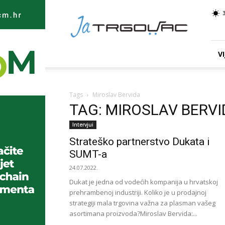
Ja
TRGOVAC
VI
Tags
Miroslav Bervida
TAG: MIROSLAV BERVI
Intervjui
Strateško partnerstvo Dukata i
SUMT-a
24.07.2022.
Dukat je jedna od vodećih kompanija u hrvatskoj
prehrambenoj industriji. Koliko je u prodajnoj
strategiji mala trgovina važna za plasman vašeg
asortimana proizvoda?Miroslav Bervida:...