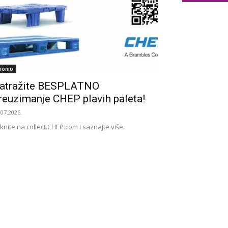
romo
atražite BESPLATNO
reuzimanje CHEP plavih paleta!
.07.2026.
iknite na collect.CHEP.com i saznajte više.