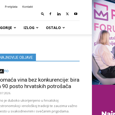
Pretplata
Kontakt
GORIJE
IZLOG
OSTALO
NAJNOVIJE OBJAVE
&A
omaća vina bez konkurencije: bira
h 90 posto hrvatskih potrošača
.07.2026.
no je duboko ukorijenjeno u hrvatskoj
stronomskoj i enološkoj tradiciji te zauzima važno
esto u svakodnevnim i svečanim prigodama.