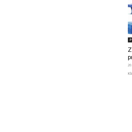
P
Z
p
20
Kl