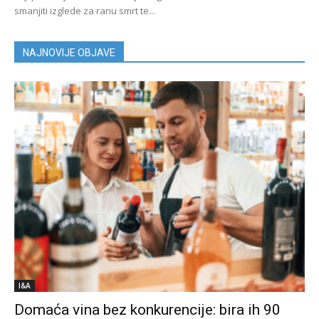
smanjiti izglede za ranu smrt te...
NAJNOVIJE OBJAVE
I&A
Domaća vina bez konkurencije: bira ih 90