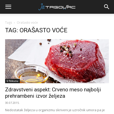
Tags
Orašasto voće
TAG: ORAŠASTO VOĆE
U fokusu
Zdravstveni aspekt: Crveno meso najbolji
prehrambeni izvor željeza
30.07.2015.
Nedostatak željeza u organizmu skriveni je uzročnik umora pa je