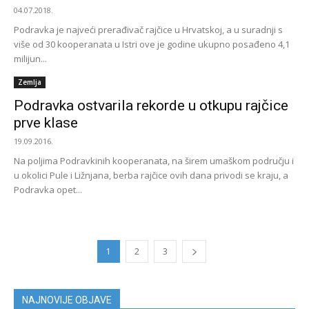
04.07.2018.
Podravka je najveći prerađivač rajčice u Hrvatskoj, a u suradnji s
više od 30 kooperanata u Istri ove je godine ukupno posađeno 4,1
milijun...
Zemlja
Podravka ostvarila rekorde u otkupu rajčice
prve klase
19.09.2016.
Na poljima Podravkinih kooperanata, na širem umaškom području i
u okolici Pule i Ližnjana, berba rajčice ovih dana privodi se kraju, a
Podravka opet...
1
2
3
NAJNOVIJE OBJAVE