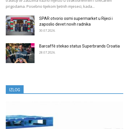
tradiciji te zauzima važno mjesto u svakodnevnim i svečanim
prigodama. Posebno tijekom ljetnih mjeseci, kada...
SPAR otvorio osmi supermarket u Rijeci i
zaposlio devet novih radnika
30.07.2026.
Barcaffè stekao status Superbrands Croatia
28.07.2026.
IZLOG