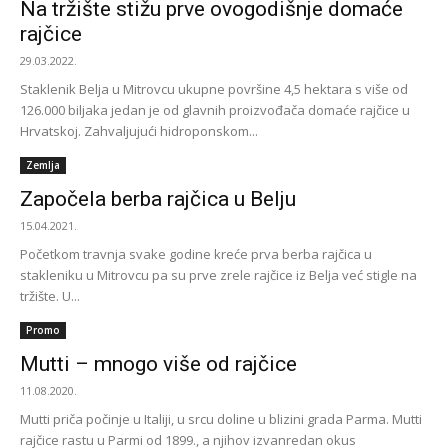
Na tržište stižu prve ovogodišnje domaće
rajčice
29.03.2022.
Staklenik Belja u Mitrovcu ukupne površine 4,5 hektara s više od
126.000 biljaka jedan je od glavnih proizvođača domaće rajčice u
Hrvatskoj. Zahvaljujući hidroponskom...
Zemlja
Započela berba rajčica u Belju
15.04.2021.
Početkom travnja svake godine kreće prva berba rajčica u
stakleniku u Mitrovcu pa su prve zrele rajčice iz Belja već stigle na
tržište. U...
Promo
Mutti – mnogo više od rajčice
11.08.2020.
Mutti priča počinje u Italiji, u srcu doline u blizini grada Parma. Mutti
rajčice rastu u Parmi od 1899., a njihov izvanredan okus