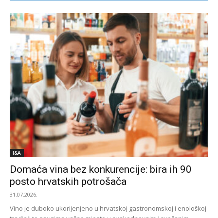
I&A
Domaća vina bez konkurencije: bira ih 90
posto hrvatskih potrošača
31.07.2026.
Vino je duboko ukorijenjeno u hrvatskoj gastronomskoj i enološkoj