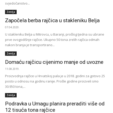
svjedočanstvo...
Zemlja
Započela berba rajčica u stakleniku Belja
07.04.2020.
U stakleniku Belja u Mitrovcu, u Baranji, prošlog tjedna su ubrane
prve ovogodišnje rajčice. Ukupno 50 tona zrelih rajčica odmah
nakon branja je transportirano...
Zemlja
Domaću rajčicu cijenimo manje od uvozne
11.08.2019.
Proizvodnja rajčice u Hrvatskoj pala je u 2018. godini za gotovo 25
posto u odnosu na godinu ranije. Prošle godine proizveli smo
30.950 tona,...
Zemlja
Podravka u Umagu planira preraditi više od
12 tisuća tona rajčice