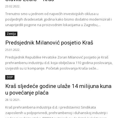
23.02.2022.
Trenutno smo u jednom od najvećih investicijskih ciklusa u
posljednjih dvadesetak godina kako bismo dodatno modernizirali i
unaprijedili pogone na proizvodnim lokacijama u Zagrebu,...
Zemlja
Predsjednik Milanović posjetio Kraš
25.01.2022.
Predsjednik Republike Hrvatske Zoran Milanović posjetio je Kraš
prehrambenu industriju d.d. koja obilježava 110 godina poslovanja,
izvijestili su iz kompanije. Početak poslovanja Kraša seže...
DOP
Kraš sljedeće godine ulaže 14 milijuna kuna
u povećanje plaća
28.12.2021.
Kraš prehrambena industrija d.d. i predstavnici Sindikata
zaposlenih u poljoprivredi, prehrambenoj i duhanskoj industriji i