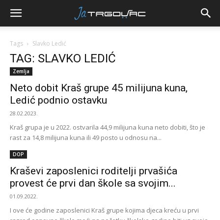
Tags
Slavko Ledić
TAG: SLAVKO LEDIĆ
Zemlja
Neto dobit Kraš grupe 45 milijuna kuna,
Ledić podnio ostavku
28.02.2023.
Kraš grupa je u 2022. ostvarila 44,9 milijuna kuna neto dobiti, što je
rast za 14,8 milijuna kuna ili 49 posto u odnosu na...
DOP
Kraševi zaposlenici roditelji prvašića
provest će prvi dan škole sa svojim...
01.09.2022.
I ove će godine zaposlenici Kraš grupe kojima djeca kreću u prvi