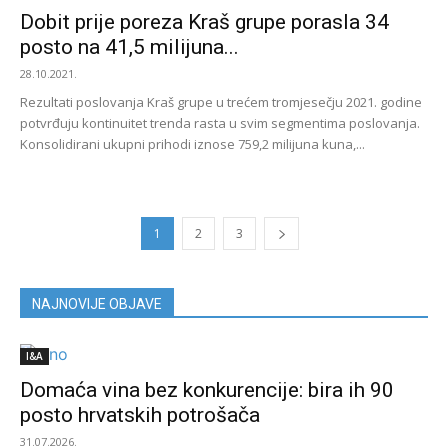
Dobit prije poreza Kraš grupe porasla 34
posto na 41,5 milijuna...
28.10.2021.
Rezultati poslovanja Kraš grupe u trećem tromjesečju 2021. godine
potvrđuju kontinuitet trenda rasta u svim segmentima poslovanja.
Konsolidirani ukupni prihodi iznose 759,2 milijuna kuna,...
1
2
3
NAJNOVIJE OBJAVE
I&A
Domaća vina bez konkurencije: bira ih 90
posto hrvatskih potrošača
31.07.2026.