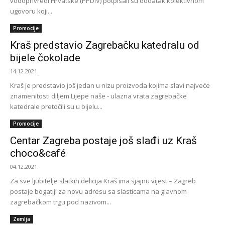
vodoprivredi Hrvatske (PPDIV) potpisali su dodatak kolektivnom
ugovoru koji...
Promocije
Kraš predstavio Zagrebačku katedralu od
bijele čokolade
14.12.2021.
Kraš je predstavio još jedan u nizu proizvoda kojima slavi najveće
znamenitosti diljem Lijepe naše - ulazna vrata zagrebačke
katedrale pretočili su u bijelu...
Promocije
Centar Zagreba postaje još slađi uz Kraš
choco&café
04.12.2021.
Za sve ljubitelje slatkih delicija Kraš ima sjajnu vijest – Zagreb
postaje bogatiji za novu adresu sa slasticama na glavnom
zagrebačkom trgu pod nazivom...
Zemlja