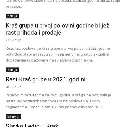
razred osnovne škole moći na početku školske godine biti uz svoje
prvašiće....
Zemlja
Kraš grupa u prvoj polovini godine bilježi
rast prihoda i prodaje
22.07.2022.
Rezultati poslovanja Kraš grupe u prvoj polovini 2022. godine
potvrđuju stabilan rast u svim segmentima, unatoč aktualnim
događanjima i izazovima na svjetskim tržištima koji...
Zemlja
Rast Kraš grupe u 2021. godini
28.02.2022.
Poslovnim rezultatima za 2021. godinu Kraš grupa potvrdila je
nastavak pozitivnih trendova i rasta poslovanja u svim
segmentima. Konsolidirani ukupni prihodi ostvareni su u...
Intervjui
Slavko Ledić – Kraš