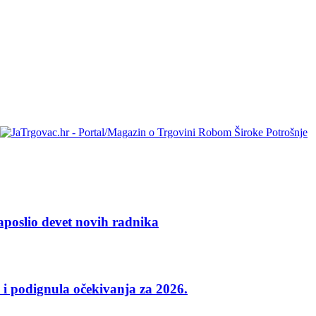
aposlio devet novih radnika
 i podignula očekivanja za 2026.