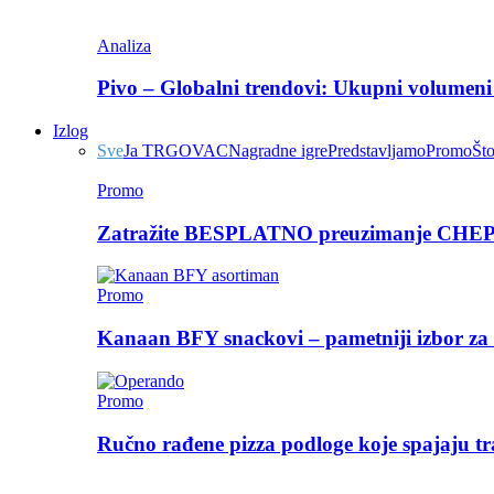
Analiza
Pivo – Globalni trendovi: Ukupni volumeni 
Izlog
Sve
Ja TRGOVAC
Nagradne igre
Predstavljamo
Promo
Št
Promo
Zatražite BESPLATNO preuzimanje CHEP p
Promo
Kanaan BFY snackovi – pametniji izbor za 
Promo
Ručno rađene pizza podloge koje spajaju tra