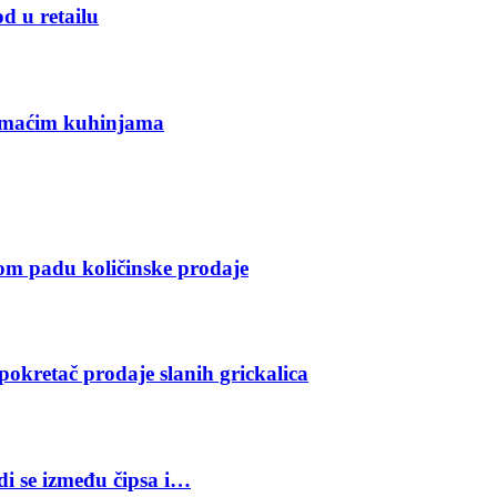
d u retailu
domaćim kuhinjama
gom padu količinske prodaje
pokretač prodaje slanih grickalica
odi se između čipsa i…