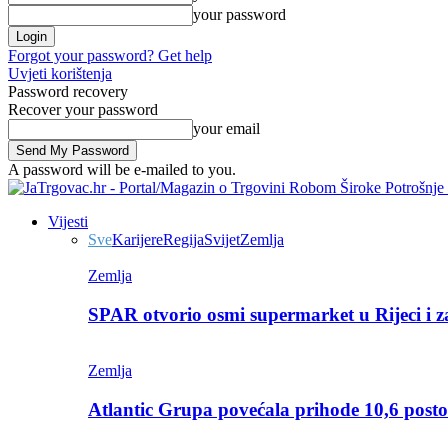
your password
Forgot your password? Get help
Uvjeti korištenja
Password recovery
Recover your password
your email
A password will be e-mailed to you.
Vijesti
Sve
Karijere
Regija
Svijet
Zemlja
Zemlja
SPAR otvorio osmi supermarket u Rijeci i z
Zemlja
Atlantic Grupa povećala prihode 10,6 posto