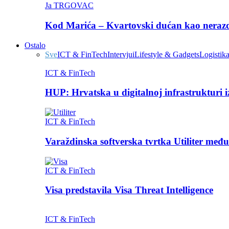
Ja TRGOVAC
Kod Marića – Kvartovski dućan kao nerazdv
Ostalo
Sve
ICT & FinTech
Intervjui
Lifestyle & Gadgets
Logistik
ICT & FinTech
HUP: Hrvatska u digitalnoj infrastrukturi 
ICT & FinTech
Varaždinska softverska tvrtka Utiliter međ
ICT & FinTech
Visa predstavila Visa Threat Intelligence
ICT & FinTech