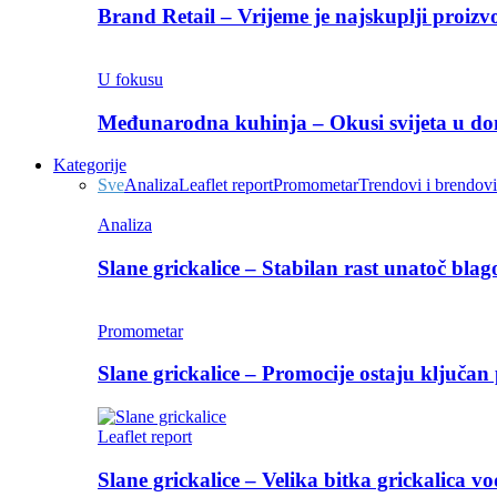
Brand Retail – Vrijeme je najskuplji proizvo
U fokusu
Međunarodna kuhinja – Okusi svijeta u 
Kategorije
Sve
Analiza
Leaflet report
Promometar
Trendovi i brendovi
Analiza
Slane grickalice – Stabilan rast unatoč bla
Promometar
Slane grickalice – Promocije ostaju ključan 
Leaflet report
Slane grickalice – Velika bitka grickalica v