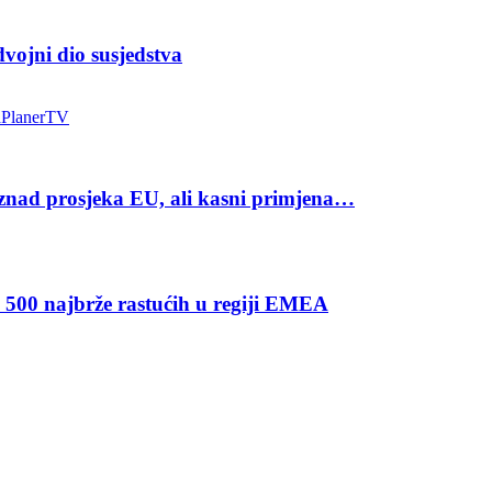
ojni dio susjedstva
a
Planer
TV
iznad prosjeka EU, ali kasni primjena…
u 500 najbrže rastućih u regiji EMEA