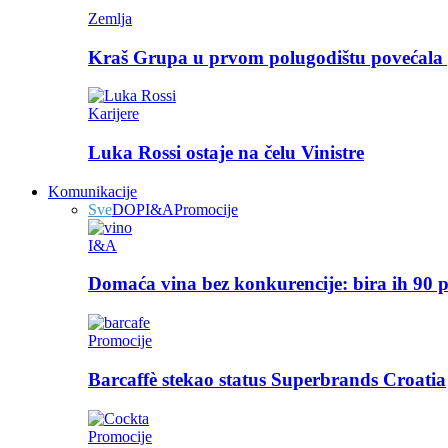
Zemlja
Kraš Grupa u prvom polugodištu povećala p
Karijere
Luka Rossi ostaje na čelu Vinistre
Komunikacije
Sve
DOP
I&A
Promocije
I&A
Domaća vina bez konkurencije: bira ih 90 p
Promocije
Barcaffè stekao status Superbrands Croatia
Promocije