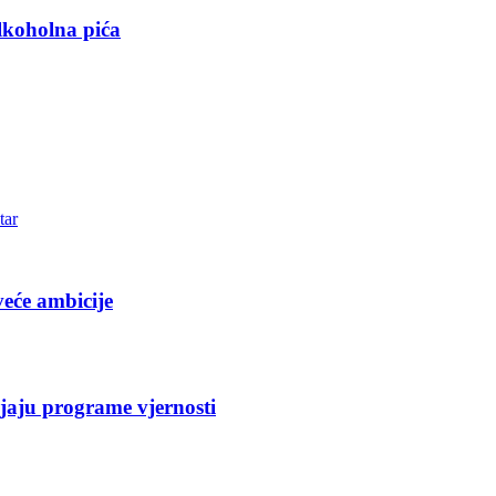
lkoholna pića
tar
eće ambicije
jaju programe vjernosti