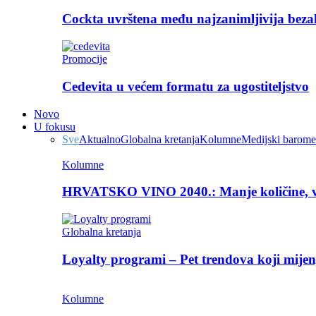
Cockta uvrštena među najzanimljivija beza
Promocije
Cedevita u većem formatu za ugostiteljstvo
Novo
U fokusu
Sve
Aktualno
Globalna kretanja
Kolumne
Medijski barome
Kolumne
HRVATSKO VINO 2040.: Manje količine, v
Globalna kretanja
Loyalty programi – Pet trendova koji mijen
Kolumne