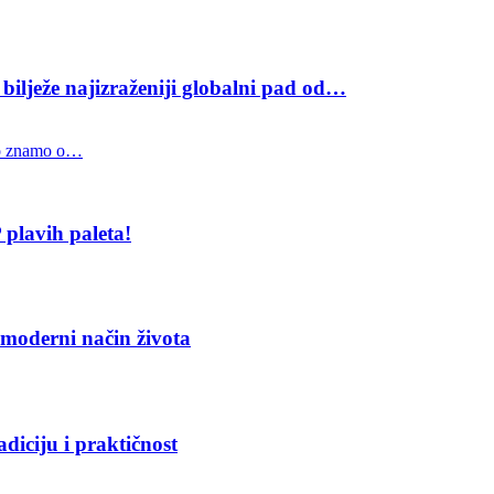
bilježe najizraženiji globalni pad od…
o znamo o…
lavih paleta!
moderni način života
diciju i praktičnost