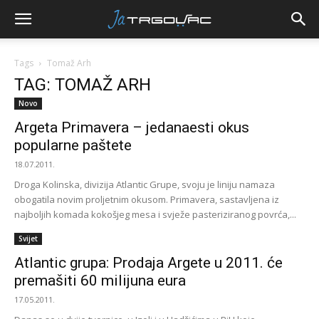
Tags
Tomaž Arh
TAG: TOMAŽ ARH
Novo
Argeta Primavera – jedanaesti okus
popularne paštete
18.07.2011.
Droga Kolinska, divizija Atlantic Grupe, svoju je liniju namaza
obogatila novim proljetnim okusom. Primavera, sastavljena iz
najboljih komada kokošjeg mesa i svježe pasteriziranog povrća,...
Svijet
Atlantic grupa: Prodaja Argete u 2011. će
premašiti 60 milijuna eura
17.05.2011.