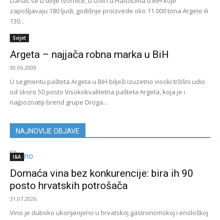
Danas se u dvije tvornice, u Izoli i u Hadžićima u BiH koje
zapošljavaju 180 ljudi, godišnje proizvede oko 11.000 tona Argete ili
130...
Svijet
Argeta – najjača robna marka u BiH
30.06.2009.
U segmentu pašteta Argeta u BiH bilježi izuzetno visoki tržišni udio
od skoro 50 posto Visokokvalitetna pašteta Argeta, koja je i
najpoznatiji brend grupe Droga...
NAJNOVIJE OBJAVE
I&A
Domaća vina bez konkurencije: bira ih 90
posto hrvatskih potrošača
31.07.2026.
Vino je duboko ukorijenjeno u hrvatskoj gastronomskoj i enološkoj