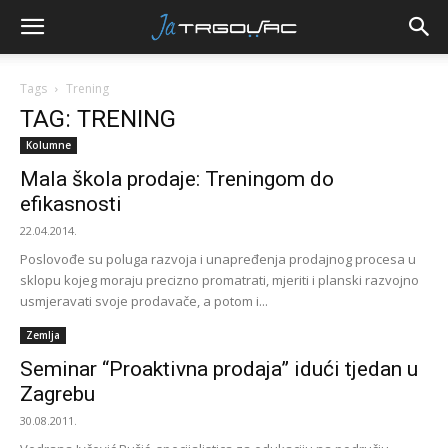
Tags
Trening
TAG: TRENING
Kolumne
Mala škola prodaje: Treningom do
efikasnosti
22.04.2014.
Poslovođe su poluga razvoja i unapređenja prodajnog procesa u
sklopu kojeg moraju precizno promatrati, mjeriti i planski razvojno
usmjeravati svoje prodavače, a potom i...
Zemlja
Seminar “Proaktivna prodaja” idući tjedan u
Zagrebu
30.08.2011.