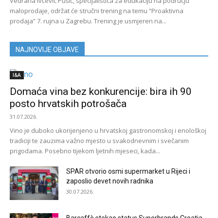
Vedrana Ivčević Pušić, specijalistica za edukaciju na području
maloprodaje, održat će stručni trening na temu “Proaktivna
prodaja” 7. rujna u Zagrebu. Trening je usmjeren na...
NAJNOVIJE OBJAVE
I&A
Domaća vina bez konkurencije: bira ih 90
posto hrvatskih potrošača
31.07.2026.
Vino je duboko ukorijenjeno u hrvatskoj gastronomskoj i enološkoj
tradiciji te zauzima važno mjesto u svakodnevnim i svečanim
prigodama. Posebno tijekom ljetnih mjeseci, kada...
SPAR otvorio osmi supermarket u Rijeci i
zaposlio devet novih radnika
30.07.2026.