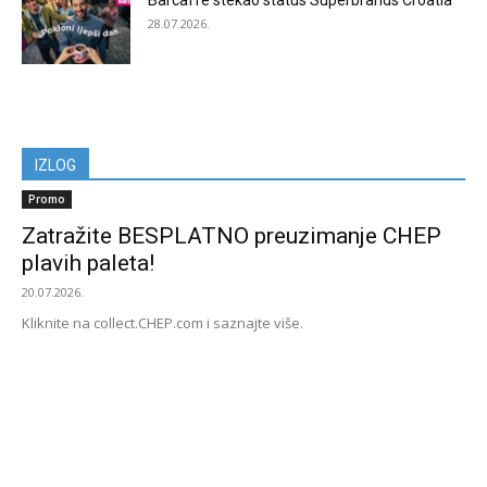
Barcaffè stekao status Superbrands Croatia
28.07.2026.
IZLOG
Promo
Zatražite BESPLATNO preuzimanje CHEP
plavih paleta!
20.07.2026.
Kliknite na collect.CHEP.com i saznajte više.