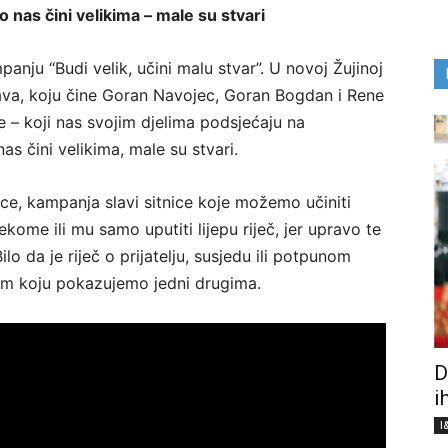
 nas čini velikima – male su stvari
anju “Budi velik, učini malu stvar”. U novoj Žujinoj
va, koju čine Goran Navojec, Goran Bogdan i Rene
ove – koji nas svojim djelima podsjećaju na
as čini velikima, male su stvari.
ice, kampanja slavi sitnice koje možemo učiniti
kome ili mu samo uputiti lijepu riječ, jer upravo te
ilo da je riječ o prijatelju, susjedu ili potpunom
om koju pokazujemo jedni drugima.
D
i
I