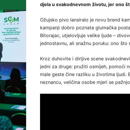
djela u svakodnevnom životu, jer ono što
Ožujsko pivo lansiralo je novu brend kamp
kampanji dobro poznata glumačka posta
Bitorajac, utjelovljuje velike ljude – div
jednostavnu, ali snažnu poruku: ono što n
Kroz duhovite i dirljive scene svakodnev
jedni za druge: pružiti osmijeh, pomoći ne
male geste čine razliku u životima ljudi. B
neznancu, veličina osobe mjeri se pažnj