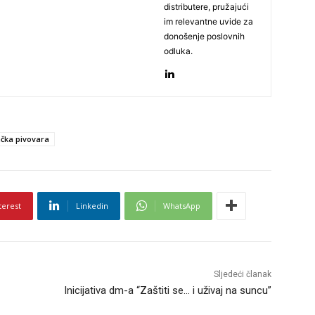
distributere, pružajući
im relevantne uvide za
donošenje poslovnih
odluka.
čka pivovara
terest
Linkedin
WhatsApp
Sljedeći članak
Inicijativa dm-a “Zaštiti se… i uživaj na suncu”