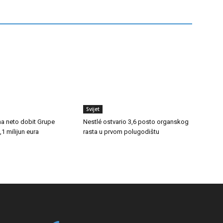
Svijet
na neto dobit Grupe
Nestlé ostvario 3,6 posto organskog
1 milijun eura
rasta u prvom polugodištu