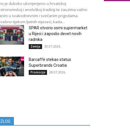
no je duboko ukorijenjeno u hrvatskoj
stronomskoj i enološkoj tradiciji te zauzima važno
esto u svakodnevnim i svečanim prigodama.
sebno tijekom ljetnih mjeseci, kada...
SPAR otvorio osmi supermarket
u Rijeci i zaposlio devet novih
radnika
30.07.2026.
Zemlja
Barcaffè stekao status
Superbrands Croatia
28.07.2026.
Promocije
IZLOG