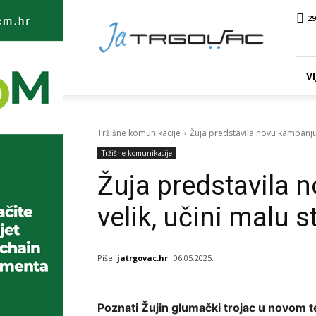
Ja
29
TRGOVAC
VI
Tržišne komunikacije
Žuja predstavila novu kampanju 
Tržišne komunikacije
Žuja predstavila 
velik, učini malu s
Piše:
jatrgovac.hr
06.05.2025.
Poznati Žujin glumački trojac u novom 