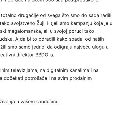
 totalno drugačije od svega što smo do sada radili
tako svojstveno Žuji. Htjeli smo kampanju koja je u
dski megalomanska, ali u svojoj poruci tako
udska. A da bi to odradili kako spada, od naših
ili smo samo jedno: da odigraju najveću ulogu u
reativni direktor BBDO-a.
nim televizijama, na digitalnim kanalima i na
 dočekati potrošače i na svim prodajnim
traživanja u vašem sandučiću!