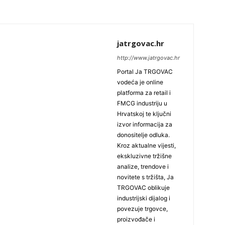
jatrgovac.hr
http://www.jatrgovac.hr
Portal Ja TRGOVAC
vodeća je online
platforma za retail i
FMCG industriju u
Hrvatskoj te ključni
izvor informacija za
donositelje odluka.
Kroz aktualne vijesti,
ekskluzivne tržišne
analize, trendove i
novitete s tržišta, Ja
TRGOVAC oblikuje
industrijski dijalog i
povezuje trgovce,
proizvođače i