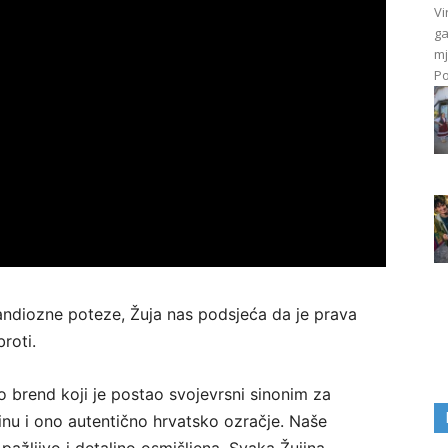
Vi
ga
mj
Po
 grandiozne poteze, Žuja nas podsjeća da je prava
roti.
 brend koji je postao svojevrsni sinonim za
plinu i ono autentično hrvatsko ozračje. Naše
ažljivo i detaljno osmišljena. Svaka Žujina