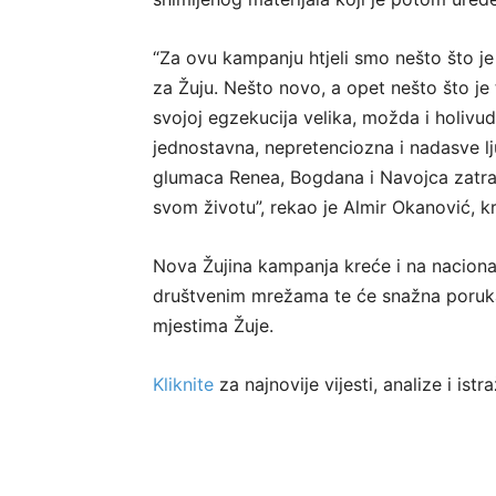
“Za ovu kampanju htjeli smo nešto što je
za Žuju. Nešto novo, a opet nešto što je 
svojoj egzekucija velika, možda i holivu
jednostavna, nepretenciozna i nadasve lj
glumaca Renea, Bogdana i Navojca zatraž
svom životu”, rekao je Almir Okanović, k
Nova Žujina kampanja kreće i na nacional
društvenim mrežama te će snažna poruka
mjestima Žuje.
Kliknite
za najnovije vijesti, analize i is