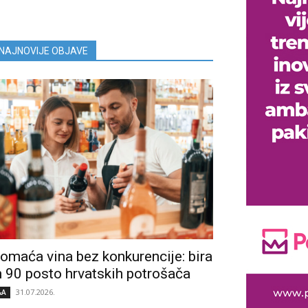
NAJNOVIJE OBJAVE
omaća vina bez konkurencije: bira
h 90 posto hrvatskih potrošača
31.07.2026.
&A