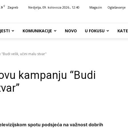
C
.9
Nedjelja, 09. kolovoza 2026., 12:40
Magazin
Oglašavanje
Zagreb
JESTI
KOMUNIKACIJE
NOVO
U FOKUSU
KATE
"Budi velik, učini malu stvar"
novu kampanju “Budi
tvar”
televizijskom spotu podsjeća na važnost dobrih