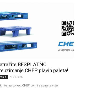
atražite BESPLATNO
reuzimanje CHEP plavih paleta!
20.07.2026.
romo
iknite na collect.CHEP.com i saznajte više.