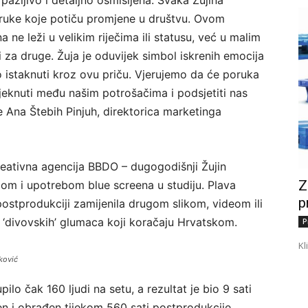
 poruke koje potiču promjene u društvu. Ovom
 ne leži u velikim riječima ili statusu, već u malim
za druge. Žuja je oduvijek simbol iskrenih emocija
istaknuti kroz ovu priču. Vjerujemo da će poruka
odjeknuti među našim potrošačima i podsjetiti nas
je Ana Štebih Pinjuh, direktorica marketinga
reativna agencija BBDO – dugogodišnji Žujin
Z
jom i upotrebom blue screena u studiju. Plava
p
postprodukciji zamijenila drugom slikom, videom ili
t ‘divovskih’ glumaca koji koračaju Hrvatskom.
P
Kl
ković
ilo čak 160 ljudi na setu, a rezultat je bio 9 sati
en i obrađen tijekom 560 sati postprodukcije.