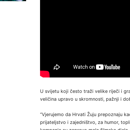
U svijetu koji često traži velike riječi i
veličina upravo u skromnosti, pažnji i dob
“Vjerujemo da Hrvati Žuju prepoznaju kao
prijateljstvo i zajedništvo, za humor, to
kampanje su zapravo mala filmska djela, p