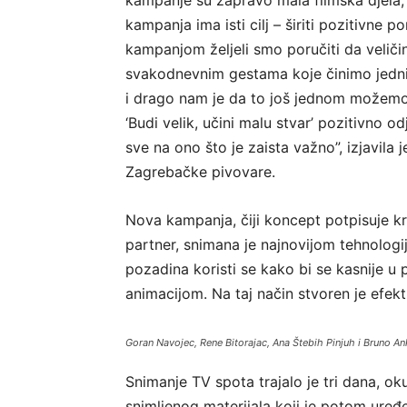
kampanja ima isti cilj – širiti pozitivne
kampanjom željeli smo poručiti da veličina
svakodnevnim gestama koje činimo jedni 
i drago nam je da to još jednom možemo 
‘Budi velik, učini malu stvar’ pozitivno 
sve na ono što je zaista važno”, izjavila 
Zagrebačke pivovare.
Nova kampanja, čiji koncept potpisuje k
partner, snimana je najnovijom tehnologi
pozadina koristi se kako bi se kasnije u 
animacijom. Na taj način stvoren je efek
Goran Navojec, Rene Bitorajac, Ana Štebih Pinjuh i Bruno An
Snimanje TV spota trajalo je tri dana, okup
snimljenog materijala koji je potom uređ