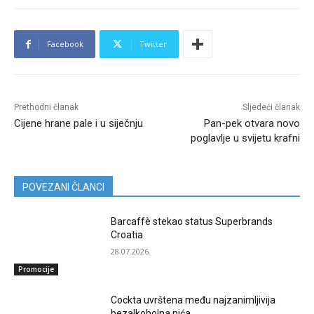
Facebook
Twitter
Prethodni članak
Sljedeći članak
Cijene hrane pale i u siječnju
Pan-pek otvara novo
poglavlje u svijetu krafni
POVEZANI ČLANCI
Barcaffè stekao status Superbrands
Croatia
28.07.2026.
Promocije
Cockta uvrštena među najzanimljivija
bezalkoholna pića