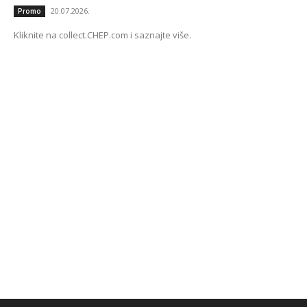
20.07.2026.
Promo
Kliknite na collect.CHEP.com i saznajte više.