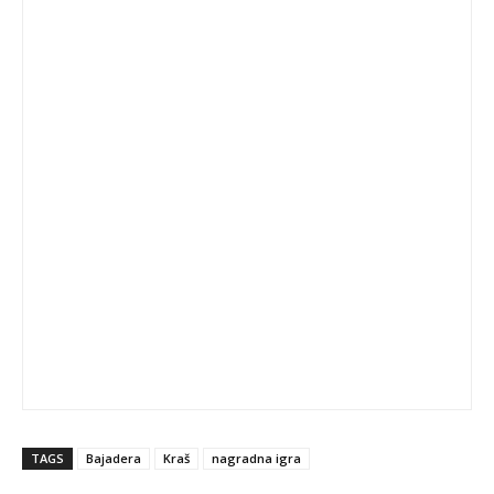
TAGS
Bajadera
Kraš
nagradna igra