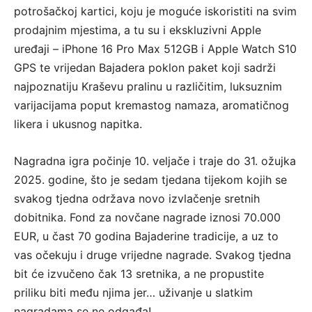
potrošačkoj kartici, koju je moguće iskoristiti na svim
prodajnim mjestima, a tu su i ekskluzivni Apple
uređaji – iPhone 16 Pro Max 512GB i Apple Watch S10
GPS te vrijedan Bajadera poklon paket koji sadrži
najpoznatiju Kraševu pralinu u različitim, luksuznim
varijacijama poput kremastog namaza, aromatičnog
likera i ukusnog napitka.
Nagradna igra počinje 10. veljače i traje do 31. ožujka
2025. godine, što je sedam tjedana tijekom kojih se
svakog tjedna održava novo izvlačenje sretnih
dobitnika. Fond za novčane nagrade iznosi 70.000
EUR, u čast 70 godina Bajaderine tradicije, a uz to
vas očekuju i druge vrijedne nagrade. Svakog tjedna
bit će izvučeno čak 13 sretnika, a ne propustite
priliku biti među njima jer… uživanje u slatkim
nagradama se ne odgađa!