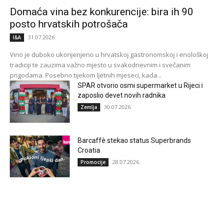
Domaća vina bez konkurencije: bira ih 90
posto hrvatskih potrošača
31.07.2026.
I&A
Vino je duboko ukorijenjeno u hrvatskoj gastronomskoj i enološkoj
tradiciji te zauzima važno mjesto u svakodnevnim i svečanim
prigodama. Posebno tijekom ljetnih mjeseci, kada...
SPAR otvorio osmi supermarket u Rijeci i
zaposlio devet novih radnika
30.07.2026.
Zemlja
Barcaffè stekao status Superbrands
Croatia
28.07.2026.
Promocije