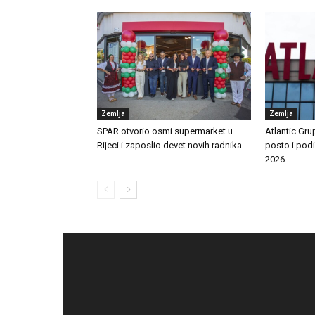
Zemlja
Zemlja
SPAR otvorio osmi supermarket u
Atlantic Gru
Rijeci i zaposlio devet novih radnika
posto i pod
2026.