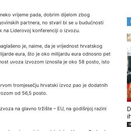
 neko vrijeme pada, dobrim dijelom zbog
ovinskih partnera, no stvari bi se u budućnosti
ak na Liderovoj konferenciji o izvozu.
aglašeno je, naime, da je vrijednost hrvatskog
ijarde eura, što je oko milijardu eura odnosno pet
nost uvoza izvozom iznosila je oko 58 posto, isto
prvom tromjesečju hrvatski izvoz pao je dodatnih
zvozom od 56,5 posto.
voza na glavno tržište – EU, na godišnjoj razini
D
i
I