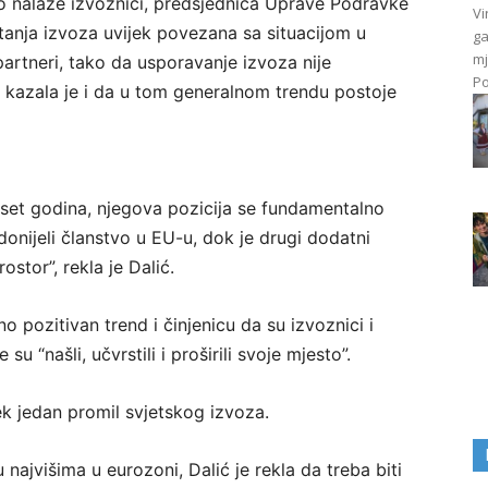
tno nalaze izvoznici, predsjednica Uprave Podravke
Vi
etanja izvoza uvijek povezana sa situacijom u
ga
mj
partneri, tako da usporavanje izvoza nije
Po
azala je i da u tom generalnom trendu postoje
eset godina, njegova pozicija se fundamentalno
donijeli članstvo u EU-u, dok je drugi dodatni
stor”, rekla je Dalić.
 pozitivan trend i činjenicu da su izvoznici i
u “našli, učvrstili i proširili svoje mjesto”.
ek jedan promil svjetskog izvoza.
najvišima u eurozoni, Dalić je rekla da treba biti