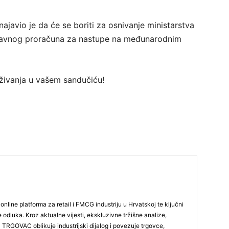
ajavio je da će se boriti za osnivanje ministarstva
državnog proračuna za nastupe na međunarodnim
traživanja u vašem sandučiću!
line platforma za retail i FMCG industriju u Hrvatskoj te ključni
e odluka. Kroz aktualne vijesti, ekskluzivne tržišne analize,
Ja TRGOVAC oblikuje industrijski dijalog i povezuje trgovce,