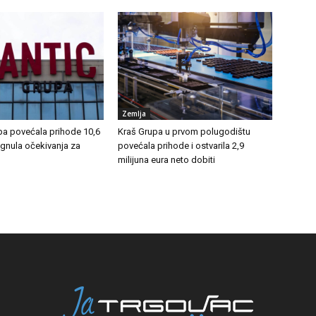
Zemlja
pa povećala prihode 10,6
Kraš Grupa u prvom polugodištu
ignula očekivanja za
povećala prihode i ostvarila 2,9
milijuna eura neto dobiti