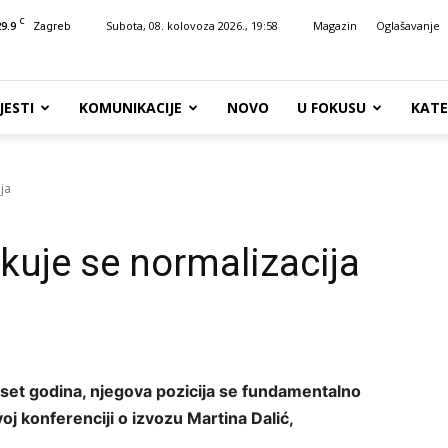
C
29.9
Subota, 08. kolovoza 2026., 19:58
Magazin
Oglašavanje
Zagreb
JESTI
KOMUNIKACIJE
NOVO
U FOKUSU
KATE
ja
ekuje se normalizacija
eset godina, njegova pozicija se fundamentalno
voj konferenciji o izvozu Martina Dalić,