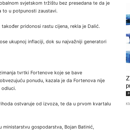
globalnom svjetskom tržištu bez presedana te da je
a to u potpunosti zaustavi.
također pridonosi rastu cijena, rekla je Dalić.
e ukupnoj inflaciji, dok su najvažniji generatori
imanja tvrtki Fortenove koje se bave
Z
 obvezujuću ponudu, kazala je da Fortenova nije
p
 odluci.
P
rihoda ostvaruje od izvoza, te da u prvom kvartalu
Kl
u ministarstvu gospodarstva, Bojan Batinić,