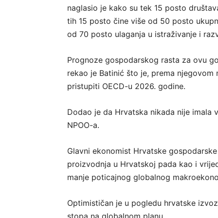
naglasio je kako su tek 15 posto društava
tih 15 posto čine više od 50 posto ukupn
od 70 posto ulaganja u istraživanje i razv
Prognoze gospodarskog rasta za ovu godi
rekao je Batinić što je, prema njegovom 
pristupiti OECD-u 2026. godine.
Dodao je da Hrvatska nikada nije imala vi
NPOO-a.
Glavni ekonomist Hrvatske gospodarske 
proizvodnja u Hrvatskoj pada kao i vrije
manje poticajnog globalnog makroekon
Optimističan je u pogledu hrvatske izvozn
stopa na globalnom planu.