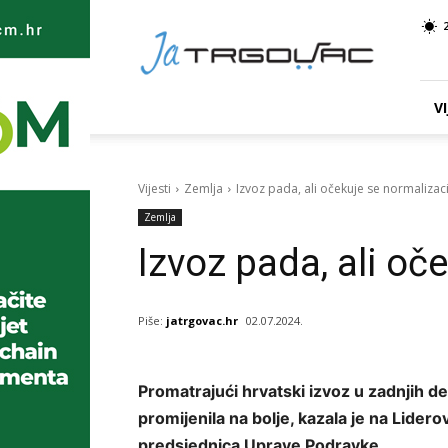
Ja
TRGOVAC
VI
Vijesti
Zemlja
Izvoz pada, ali očekuje se normalizaci
Zemlja
Izvoz pada, ali oč
Piše:
jatrgovac.hr
02.07.2024.
Promatrajući hrvatski izvoz u zadnjih d
promijenila na bolje, kazala je na Lidero
predsjednica Uprave Podravke