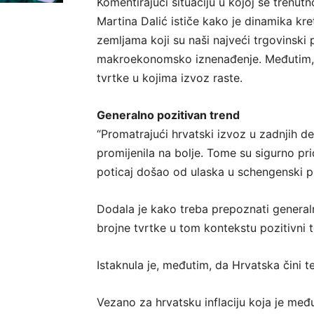
Komentirajući situaciju u kojoj se trenu
Martina Dalić ističe kako je dinamika kr
zemljama koji su naši najveći trgovinski 
makroekonomsko iznenađenje. Međutim, k
tvrtke u kojima izvoz raste.
Generalno pozitivan trend
“Promatrajući hrvatski izvoz u zadnjih d
promijenila na bolje. Tome su sigurno pri
poticaj došao od ulaska u schengenski pro
Dodala je kako treba prepoznati generalno
brojne tvrtke u tom kontekstu pozitivni te s
Istaknula je, međutim, da Hrvatska čini t
Vezano za hrvatsku inflaciju koja je među 