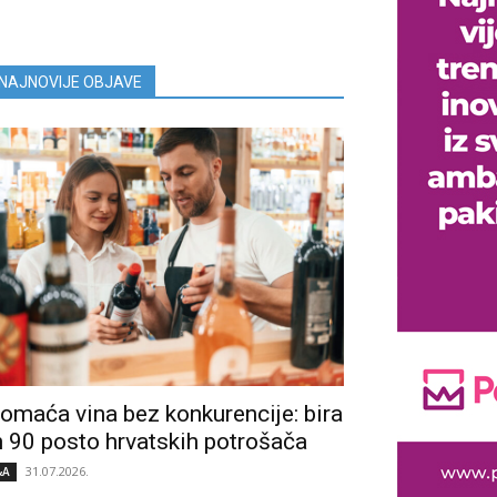
NAJNOVIJE OBJAVE
omaća vina bez konkurencije: bira
h 90 posto hrvatskih potrošača
31.07.2026.
&A