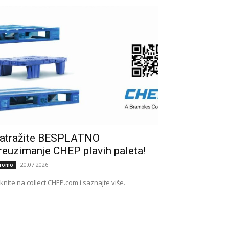
atražite BESPLATNO
reuzimanje CHEP plavih paleta!
20.07.2026.
romo
iknite na collect.CHEP.com i saznajte više.