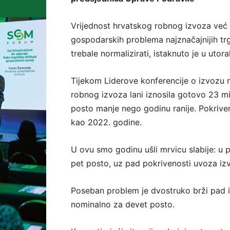
Vrijednost hrvatskog robnog izvoza već
gospodarskih problema najznačajnijih trg
trebale normalizirati, istaknuto je u utor
Tijekom Liderove konferencije o izvozu n
robnog izvoza lani iznosila gotovo 23 mil
posto manje nego godinu ranije. Pokrive
kao 2022. godine.
U ovu smo godinu ušli mrvicu slabije: u 
pet posto, uz pad pokrivenosti uvoza i
Poseban problem je dvostruko brži pad iz
nominalno za devet posto.