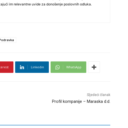
užajući im relevantne uvide za donošenje poslovnih odluka.
Podravka
terest
Linkedin
WhatsApp
Sljedeći članak
Profil kompanije – Maraska d.d.