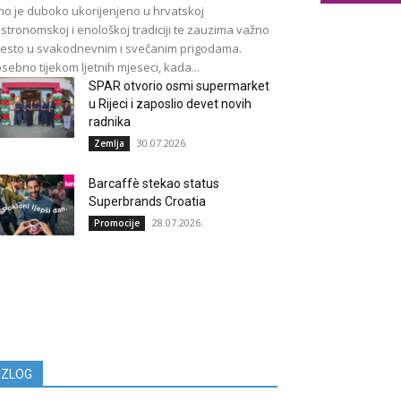
no je duboko ukorijenjeno u hrvatskoj
stronomskoj i enološkoj tradiciji te zauzima važno
esto u svakodnevnim i svečanim prigodama.
sebno tijekom ljetnih mjeseci, kada...
SPAR otvorio osmi supermarket
u Rijeci i zaposlio devet novih
radnika
30.07.2026.
Zemlja
Barcaffè stekao status
Superbrands Croatia
28.07.2026.
Promocije
IZLOG