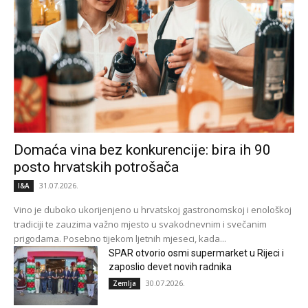
Domaća vina bez konkurencije: bira ih 90
posto hrvatskih potrošača
31.07.2026.
I&A
Vino je duboko ukorijenjeno u hrvatskoj gastronomskoj i enološkoj
tradiciji te zauzima važno mjesto u svakodnevnim i svečanim
prigodama. Posebno tijekom ljetnih mjeseci, kada...
SPAR otvorio osmi supermarket u Rijeci i
zaposlio devet novih radnika
30.07.2026.
Zemlja