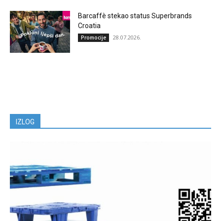
Barcaffè stekao status Superbrands
Croatia
28.07.2026.
Promocije
IZLOG