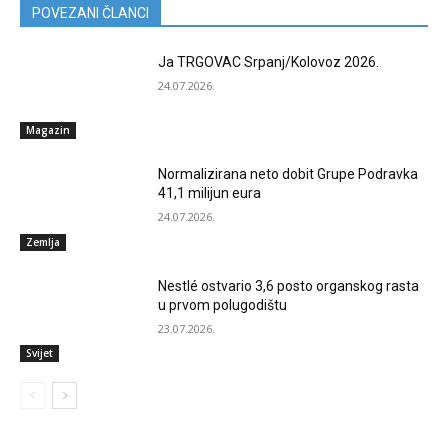
POVEZANI ČLANCI
Ja TRGOVAC Srpanj/Kolovoz 2026.
24.07.2026.
Magazin
Normalizirana neto dobit Grupe Podravka
41,1 milijun eura
24.07.2026.
Zemlja
Nestlé ostvario 3,6 posto organskog rasta
u prvom polugodištu
23.07.2026.
Svijet