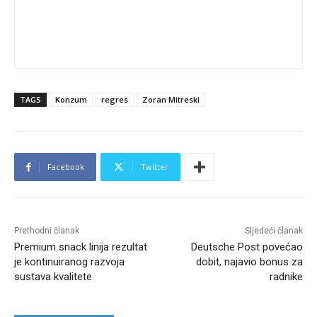
TAGS
Konzum
regres
Zoran Mitreski
Facebook
Twitter
Prethodni članak
Sljedeći članak
Premium snack linija rezultat
Deutsche Post povećao
je kontinuiranog razvoja
dobit, najavio bonus za
sustava kvalitete
radnike