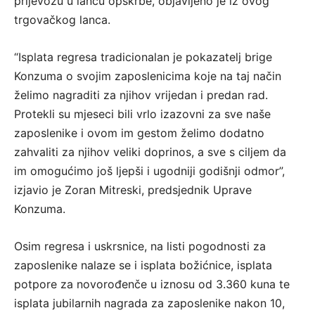
prijevozu u lancu opskrbe, objavljeno je iz ovog
trgovačkog lanca.
“Isplata regresa tradicionalan je pokazatelj brige
Konzuma o svojim zaposlenicima koje na taj način
želimo nagraditi za njihov vrijedan i predan rad.
Protekli su mjeseci bili vrlo izazovni za sve naše
zaposlenike i ovom im gestom želimo dodatno
zahvaliti za njihov veliki doprinos, a sve s ciljem da
im omogućimo još ljepši i ugodniji godišnji odmor”,
izjavio je Zoran Mitreski, predsjednik Uprave
Konzuma.
Osim regresa i uskrsnice, na listi pogodnosti za
zaposlenike nalaze se i isplata božićnice, isplata
potpore za novorođenče u iznosu od 3.360 kuna te
isplata jubilarnih nagrada za zaposlenike nakon 10,