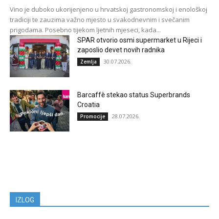
Vino je duboko ukorijenjeno u hrvatskoj gastronomskoj i enološkoj
tradiciji te zauzima važno mjesto u svakodnevnim i svečanim
prigodama. Posebno tijekom ljetnih mjeseci, kada...
SPAR otvorio osmi supermarket u Rijeci i
zaposlio devet novih radnika
30.07.2026.
Zemlja
Barcaffè stekao status Superbrands
Croatia
28.07.2026.
Promocije
IZLOG