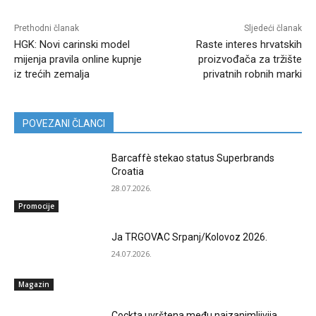
Prethodni članak
Sljedeći članak
HGK: Novi carinski model
Raste interes hrvatskih
mijenja pravila online kupnje
proizvođača za tržište
iz trećih zemalja
privatnih robnih marki
POVEZANI ČLANCI
Barcaffè stekao status Superbrands
Croatia
28.07.2026.
Promocije
Ja TRGOVAC Srpanj/Kolovoz 2026.
24.07.2026.
Magazin
Cockta uvrštena među najzanimljivija