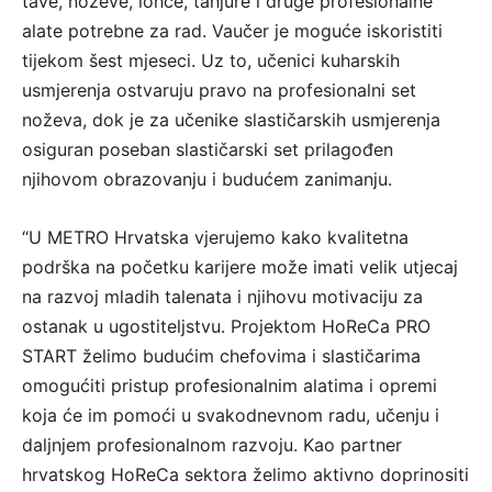
tave, noževe, lonce, tanjure i druge profesionalne
alate potrebne za rad. Vaučer je moguće iskoristiti
tijekom šest mjeseci. Uz to, učenici kuharskih
usmjerenja ostvaruju pravo na profesionalni set
noževa, dok je za učenike slastičarskih usmjerenja
osiguran poseban slastičarski set prilagođen
njihovom obrazovanju i budućem zanimanju.
“U METRO Hrvatska vjerujemo kako kvalitetna
podrška na početku karijere može imati velik utjecaj
na razvoj mladih talenata i njihovu motivaciju za
ostanak u ugostiteljstvu. Projektom HoReCa PRO
START želimo budućim chefovima i slastičarima
omogućiti pristup profesionalnim alatima i opremi
koja će im pomoći u svakodnevnom radu, učenju i
daljnjem profesionalnom razvoju. Kao partner
hrvatskog HoReCa sektora želimo aktivno doprinositi