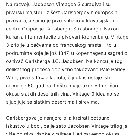
Na razvoju Jacobsen Vintagea 3 surađivali su
pivarski majstori iz šest Carlsbergovih europskih
pivovara, a samo je pivo kuhano u Inovacijskom
centru Grupacije Carlsberg u Strasbourgu. Nakon
kuhanja i fermentacije u pivovari Kronenburg, Vintage
3 zrio je u bačvama od francuskog hrasta, i to u
podrumima koje je još 1847. u Kopenhagenu sagradio
osnivač Carlsberga J.C. Jacobsen. Na koncu je tog
delikatnog procesa dobiveno takozvano Pale Barley
Wine, pivo s 15% alkohola, čiji okus ostaje isti
najmanje 50 godina. Pošto mu je okus vrlo sličan
okusu slatkih desertnih vina, Vintage 3 idealno se
sljubljuje sa slatkim desertima i sirevima.
Carlsbergova je namjera bila kreirati potpuno
iskustvo u boci, pa je zato Jacobsen Vintage trilogija
više od piva visoke kvalitete i jedinstvenog okusa.