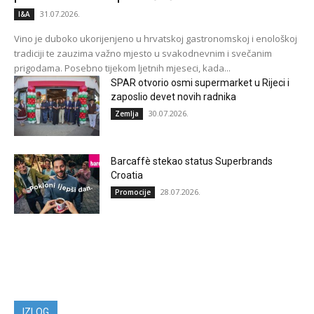
31.07.2026.
I&A
Vino je duboko ukorijenjeno u hrvatskoj gastronomskoj i enološkoj
tradiciji te zauzima važno mjesto u svakodnevnim i svečanim
prigodama. Posebno tijekom ljetnih mjeseci, kada...
SPAR otvorio osmi supermarket u Rijeci i
zaposlio devet novih radnika
30.07.2026.
Zemlja
Barcaffè stekao status Superbrands
Croatia
28.07.2026.
Promocije
IZLOG