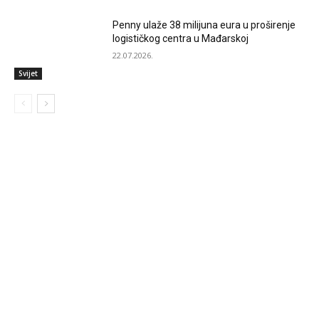
Penny ulaže 38 milijuna eura u proširenje
logističkog centra u Mađarskoj
22.07.2026.
Svijet