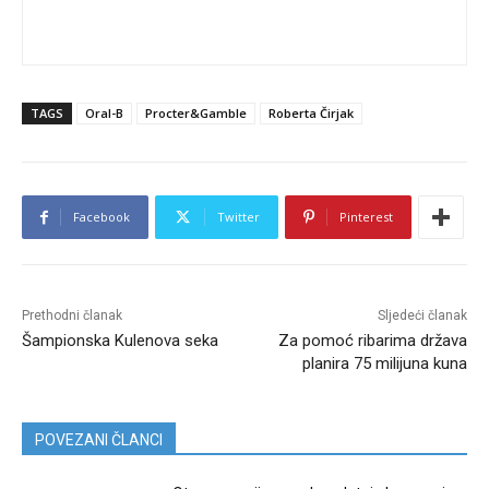
TAGS
Oral-B
Procter&Gamble
Roberta Čirjak
Facebook
Twitter
Pinterest
Prethodni članak
Sljedeći članak
Šampionska Kulenova seka
Za pomoć ribarima država
planira 75 milijuna kuna
POVEZANI ČLANCI