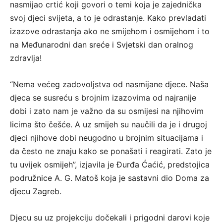
nasmijao crtić koji govori o temi koja je zajednička
svoj djeci svijeta, a to je odrastanje. Kako prevladati
izazove odrastanja ako ne smijehom i osmijehom i to
na Međunarodni dan sreće i Svjetski dan oralnog
zdravlja!
“Nema većeg zadovoljstva od nasmijane djece. Naša
djeca se susreću s brojnim izazovima od najranije
dobi i zato nam je važno da su osmijesi na njihovim
licima što češće. A uz smijeh su naučili da je i drugoj
djeci njihove dobi neugodno u brojnim situacijama i
da često ne znaju kako se ponašati i reagirati. Zato je
tu uvijek osmijeh”, izjavila je Đurđa Ćaćić, predstojica
podružnice A. G. Matoš koja je sastavni dio Doma za
djecu Zagreb.
Djecu su uz projekciju dočekali i prigodni darovi koje