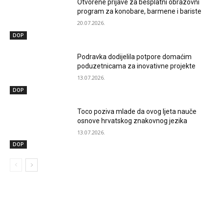
Otvorene prijave za besplatni obrazovni
program za konobare, barmene i bariste
20.07.2026.
DOP
Podravka dodijelila potpore domaćim
poduzetnicama za inovativne projekte
13.07.2026.
DOP
Toco poziva mlade da ovog ljeta nauče
osnove hrvatskog znakovnog jezika
13.07.2026.
DOP