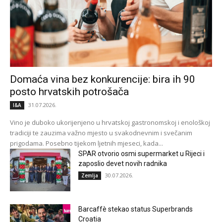
Domaća vina bez konkurencije: bira ih 90
posto hrvatskih potrošača
31.07.2026.
I&A
Vino je duboko ukorijenjeno u hrvatskoj gastronomskoj i enološkoj
tradiciji te zauzima važno mjesto u svakodnevnim i svečanim
prigodama. Posebno tijekom ljetnih mjeseci, kada...
SPAR otvorio osmi supermarket u Rijeci i
zaposlio devet novih radnika
30.07.2026.
Zemlja
Barcaffè stekao status Superbrands
Croatia