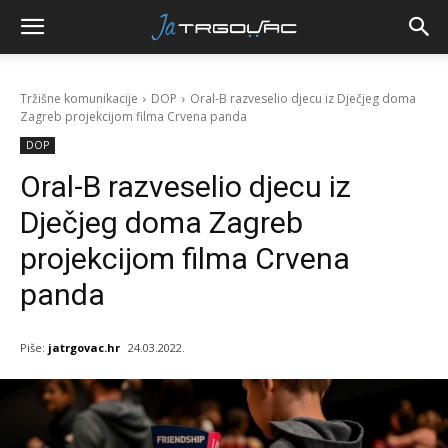
Tržišne komunikacije
DOP
Oral-B razveselio djecu iz Dječjeg doma
Zagreb projekcijom filma Crvena panda
DOP
Oral-B razveselio djecu iz
Dječjeg doma Zagreb
projekcijom filma Crvena
panda
Piše:
jatrgovac.hr
24.03.2022.