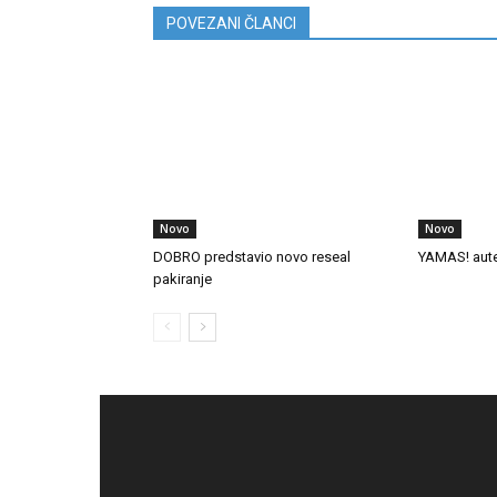
POVEZANI ČLANCI
Novo
Novo
DOBRO predstavio novo reseal
YAMAS! auten
pakiranje