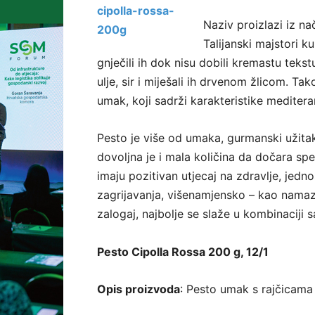
Naziv proizlazi iz 
Talijanski majstori ku
gnječili ih dok nisu dobili kremastu teks
ulje, sir i miješali ih drvenom žlicom. Ta
umak, koji sadrži karakteristike mediter
Pesto je više od umaka, gurmanski užita
dovoljna je i mala količina da dočara spe
imaju pozitivan utjecaj na zdravlje, je
zagrijavanja, višenamjensko – kao namaz
zalogaj, najbolje se slaže u kombinaciji 
Pesto Cipolla Rossa 200 g, 12/1
Opis proizvoda
: Pesto umak s rajčicama