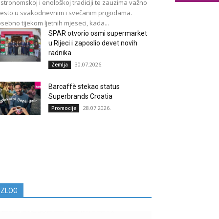
stronomskoj i enološkoj tradiciji te zauzima važno
esto u svakodnevnim i svečanim prigodama.
sebno tijekom ljetnih mjeseci, kada...
SPAR otvorio osmi supermarket
u Rijeci i zaposlio devet novih
radnika
30.07.2026.
Zemlja
Barcaffè stekao status
Superbrands Croatia
28.07.2026.
Promocije
IZLOG