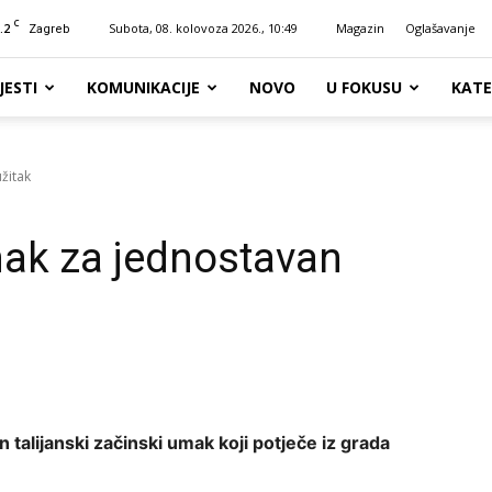
C
.2
Subota, 08. kolovoza 2026., 10:49
Magazin
Oglašavanje
Zagreb
JESTI
KOMUNIKACIJE
NOVO
U FOKUSU
KATE
žitak
mak za jednostavan
n talijanski začinski umak koji potječe iz grada