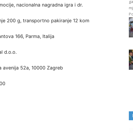
ga
omocije, nacionalna nagradna igra i dr.
mj
Po
anje 200 g, transportno pakiranje 12 kom
Mantova 166, Parma, Italija
l d.o.o.
a avenija 52a, 10000 Zagreb
600