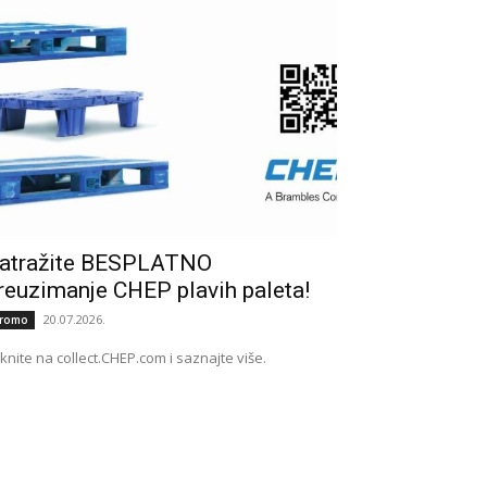
atražite BESPLATNO
reuzimanje CHEP plavih paleta!
20.07.2026.
romo
iknite na collect.CHEP.com i saznajte više.