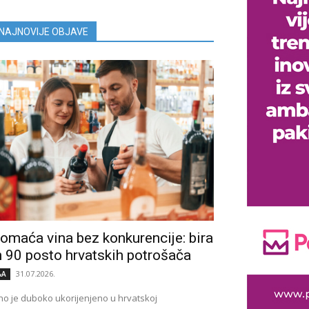
NAJNOVIJE OBJAVE
omaća vina bez konkurencije: bira
h 90 posto hrvatskih potrošača
31.07.2026.
&A
no je duboko ukorijenjeno u hrvatskoj