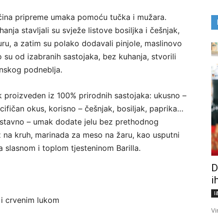
načina pripreme umaka pomoću tučka i mužara.
hanja stavljali su svježe listove bosiljka i češnjak,
turu, a zatim su polako dodavali pinjole, maslinovo
ko su od izabranih sastojaka, bez kuhanja, stvorili
anskog podneblja.
k proizveden iz 100% prirodnih sastojaka: ukusno –
cifičan okus, korisno – češnjak, bosiljak, paprika…
dnostavno – umak dodate jelu bez prethodnog
 na kruh, marinada za meso na žaru, kao usputni
sa slasnom i toplom tjesteninom Barilla.
D
i
I
 i crvenim lukom
Vi