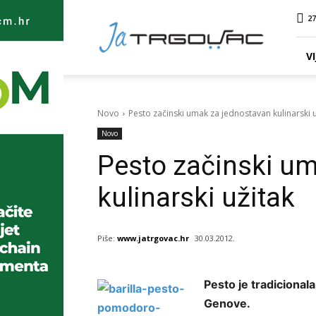
Ja
27
TRGOVAC
VI
Novo
Pesto začinski umak za jednostavan kulinarski u
Novo
Pesto začinski u
kulinarski užitak
Piše:
www.jatrgovac.hr
30.03.2012.
Pesto je tradicionala
Genove.