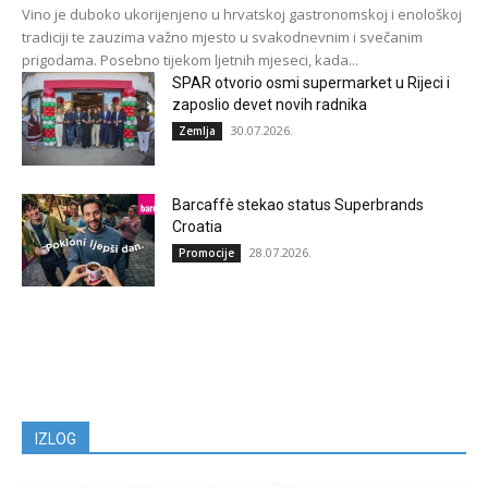
Vino je duboko ukorijenjeno u hrvatskoj gastronomskoj i enološkoj
tradiciji te zauzima važno mjesto u svakodnevnim i svečanim
prigodama. Posebno tijekom ljetnih mjeseci, kada...
SPAR otvorio osmi supermarket u Rijeci i
zaposlio devet novih radnika
30.07.2026.
Zemlja
Barcaffè stekao status Superbrands
Croatia
28.07.2026.
Promocije
IZLOG