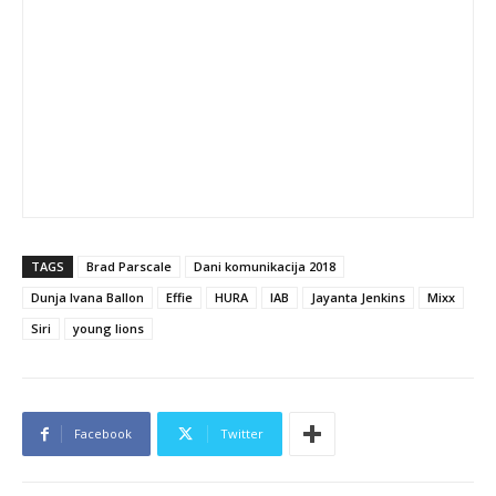
TAGS
Brad Parscale
Dani komunikacija 2018
Dunja Ivana Ballon
Effie
HURA
IAB
Jayanta Jenkins
Mixx
Siri
young lions
Facebook
Twitter