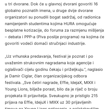
u tri dvorane. Dok će u glavnoj dvorani govoriti 16
globalno poznatih imena, u druge dvije dvorane
organizatori su ponudili bogat sadržaj, od radionica
namijenjenih studentima kojima HURA omogućuje
besplatne kotizacije, do foruma za razmjenu mišljenja
– debata i PPP-a (Piva poslije programa) na kojima će
govoriti vodeći domaći stručnjaci industrije.
„Uz vrhunska predavanja, festival je poznat i po
uvaženim strukovnim nagradama koje agencije i
oglašivači cijelu godinu čekaju i priželjkuju.“, naglasio
je Damir Ciglar, član organizacijskog odbora
festivala. „Sve četiri nagrade, Effie, IdejaX, MIXX i
Young Lions, bilježe porast, bilo da je riječ o broju
projekata ili prijavitelja. Sveukupno je pristiglo 215
prijava na Effie, IdejuX i MIXX uz 30 prijavljenih
timova na Young Lions natjecanje, a najistaknutijim