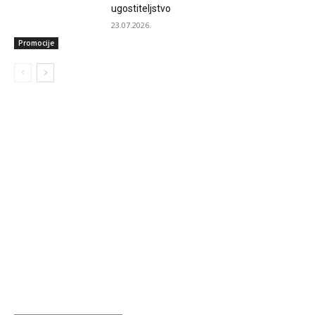
ugostiteljstvo
23.07.2026.
Promocije