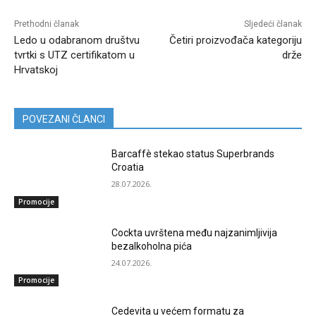
Prethodni članak
Sljedeći članak
Ledo u odabranom društvu
Četiri proizvođača kategoriju
tvrtki s UTZ certifikatom u
drže
Hrvatskoj
POVEZANI ČLANCI
Barcaffè stekao status Superbrands
Croatia
28.07.2026.
Promocije
Cockta uvrštena među najzanimljivija
bezalkoholna pića
24.07.2026.
Promocije
Cedevita u većem formatu za