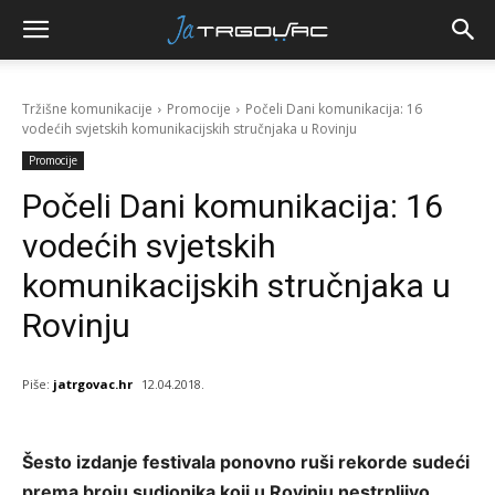
Tržišne komunikacije
Promocije
Počeli Dani komunikacija: 16
vodećih svjetskih komunikacijskih stručnjaka u Rovinju
Promocije
Počeli Dani komunikacija: 16
vodećih svjetskih
komunikacijskih stručnjaka u
Rovinju
Piše:
jatrgovac.hr
12.04.2018.
Šesto izdanje festivala ponovno ruši rekorde sudeći
prema broju sudionika koji u Rovinju nestrpljivo