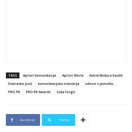
TAGS
Apriori komunikacije
Apriori World
Astrid Mušura Kaučič
Dubravka Jusić
komunikacijska industrija
odnosi s javnošću
PRO.PR
PRO.PR Awards
Saša Forgić
Facebook
Twitter