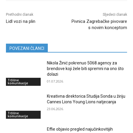
Prethodni članak
Sljedeći članak
Lidl vozi na plin
Pivnica Zagrebačke pivovare
s novim konceptom
POVEZANI ČLANCI
Nikola Žinić pokrenuo 5068.agency za
brendove koji žele biti spremni na ono što
dolazi
Tržišne
01.07.2026.
komunikacije
Kreativna direktorica Studija Sonda u žiriju
Cannes Lions Young Lions natjecanja
23.06.2026.
Tržišne
komunikacije
Effie objavio pregled najučinkovitijih