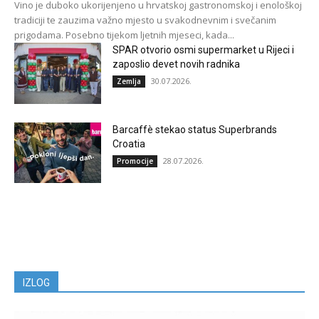
Vino je duboko ukorijenjeno u hrvatskoj gastronomskoj i enološkoj
tradiciji te zauzima važno mjesto u svakodnevnim i svečanim
prigodama. Posebno tijekom ljetnih mjeseci, kada...
SPAR otvorio osmi supermarket u Rijeci i
zaposlio devet novih radnika
30.07.2026.
Zemlja
Barcaffè stekao status Superbrands
Croatia
28.07.2026.
Promocije
IZLOG