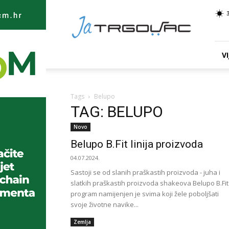
Ja
TRGOVAC
VI
Tags
Belupo
TAG: BELUPO
Novo
Belupo B.Fit linija proizvoda
04.07.2024.
Sastoji se od slanih praškastih proizvoda - juha i
slatkih praškastih proizvoda shakeova Belupo B.Fit
program namijenjen je svima koji žele poboljšati
svoje životne navike...
Zemlja