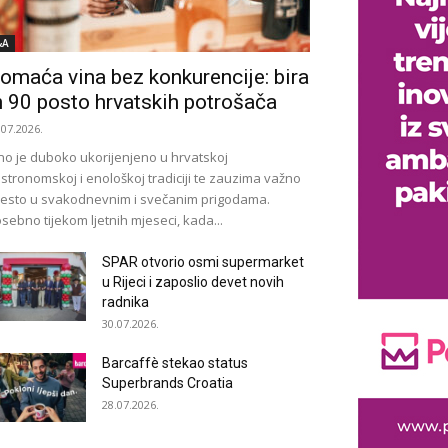
&A
omaća vina bez konkurencije: bira
h 90 posto hrvatskih potrošača
.07.2026.
no je duboko ukorijenjeno u hrvatskoj
stronomskoj i enološkoj tradiciji te zauzima važno
esto u svakodnevnim i svečanim prigodama.
sebno tijekom ljetnih mjeseci, kada...
SPAR otvorio osmi supermarket
u Rijeci i zaposlio devet novih
radnika
30.07.2026.
Barcaffè stekao status
Superbrands Croatia
28.07.2026.