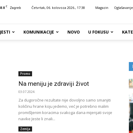
C
38.8
Četvrtak, 06. kolovoza 2026., 17:38
Magazin
Oglašavanje
Zagreb
JESTI
KOMUNIKACIJE
NOVO
U FOKUSU
KATE
Promo
Na meniju je zdraviji život
03.07.2024.
Za dugoročne rezultate nije dovoljno samo smanjiti
količinu hrane koju jedemo, već je potrebno malim
promišljenim koracima svakoga dana mijenjati svoje
navike Jeste li znali...
Zemlja