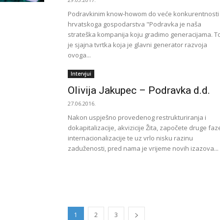
Podravkinim know-howom do veće konkurentnosti
hrvatskoga gospodarstva "Podravka je naša
strateška kompanija koju gradimo generacijama. T
je sjajna tvrtka koja je glavni generator razvoja
ovoga...
Intervjui
Olivija Jakupec – Podravka d.d.
27.06.2016.
Nakon uspješno provedenog restrukturiranja i
dokapitalizacije, akvizicije Žita, započete druge faz
internacionalizacije te uz vrlo nisku razinu
zaduženosti, pred nama je vrijeme novih izazova...
1
2
3