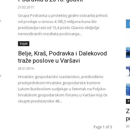
21.02.2017.
Grupa Podravka u protekloj godini ostvarila prihod
o
od prodaje u iznosu 4.185,5 milijuna kuna što
predstavlja rast od 15,4 posto Glavno obilježje
nerevidiranih rezultata poslovanja...
Svijet
Belje, Kraš, Podravka i Dalekovod
traže poslove u Varšavi
28.01.2016.
e
Hrvatsko gospodarsko izaslanstvo, predvođeno
predsjednikom Hrvatske gospodarske komore
Lukom Burilovićem sudjeluje u četvrtak na Poljsko-
hrvatskom gospodarskom forumu u Varšavi koji će
okupiti predstavnike 48...
P
Z
p
20
Page 1 of 3