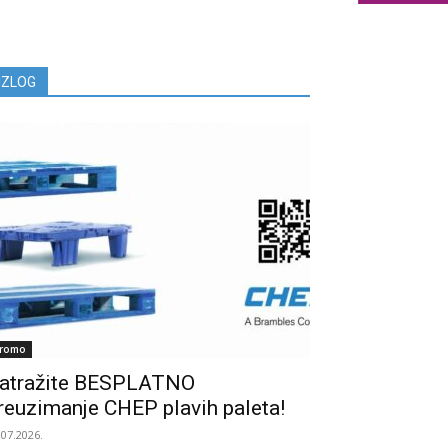
IZLOG
romo
atražite BESPLATNO
reuzimanje CHEP plavih paleta!
.07.2026.