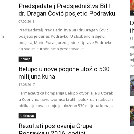
Predsjedatelj Predsjedništva BiH
dr. Dragan Čović posjetio Podravku
I
07.02.2018.
D
i
Predsjedatelj Predsjedništva BiH dr. Dragan Čović
vom
posjetio je danas Podravku. U službenom dijelu
31
posjeta, Marin Pucar, predsjednik Uprave Podravke
Vi
sa svojim suradnicima predstavio je...
ga
Zemlja
mj
Po
Belupo u nove pogone uložio 530
milijuna kuna
17.05.2017.
Farmaceutska kompanija Belupo otvorila je u utorak
u Koprivnici novu tvornicu krutih, polukrutih i tekućih
oblika lijekova, u koju je uloženo 530 milijuna kuna,...
U fokusu
Rezultati poslovanja Grupe
Podravka u 2016. godini