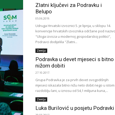
Zlatni ključevi za Podravku i
Belupo
05.06.2019.
Udruga Hrvatski izvoznici 5. je lipnja, u sklopu 14.
konvencije hrvatskih izvoznika održane pod nazi
"Uloga izvoza u modernoj gospodarskoj politici",
Podravci dodijelila "Zlatni...
Zemlja
Podravka u devet mjeseci s bitno
nižom dobiti
27.10.2017.
Grupa Podravka je za prvih devet ovogodišnjih
mjeseci iskazala bitno nižu neto dobit nego u istom
razdoblju lani, u iznosu od 54,1 milijuna kuna,...
Zemlja
Luka Burilović u posjetu Podravki
29.03.2017.