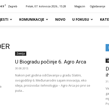
C
34.9
Petak, 07. kolovoza 2026., 15:28
Magazin
Oglašavanje
Zagreb
JESTI
KOMUNIKACIJE
NOVO
U FOKUSU
KATE
DER
Zemlja
U Biogradu počinje 6. Agro Arca
I
D
30.08.2013.
i
Nakon pet godina održavanja u gradu Slatini,
ovogodišnji 6. Međunarodni sajam inovacija, eko
31
ideja, proizvoda i tehnologija – Agro Arca po prvi se
a
Vi
puta...
"
ga
mj
Po