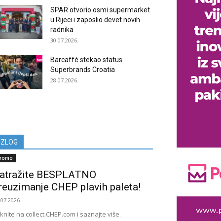
SPAR otvorio osmi supermarket
u Rijeci i zaposlio devet novih
radnika
30.07.2026.
Barcaffè stekao status
Superbrands Croatia
28.07.2026.
IZLOG
romo
atražite BESPLATNO
reuzimanje CHEP plavih paleta!
.07.2026.
iknite na collect.CHEP.com i saznajte više.