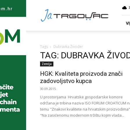
Ja
TRGOVAC
VI
Tags
Dubravka Živoder
TAG: DUBRAVKA ŽIVO
Zemlja
HGK: Kvaliteta proizvoda znači
zadovoljstvo kupca
30.09.2015.
U prostorijama Hrvatske gospodarske komore
održana je tribina naziva ISO FORUM CROATICUM n
temu "Znakovi kvalitete na hrvatskim proizvodima
"Na zasićenomu modernom tržištu kojim vlada...