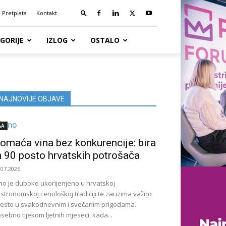
Pretplata
Kontakt
GORIJE
IZLOG
OSTALO
NAJNOVIJE OBJAVE
&A
omaća vina bez konkurencije: bira
h 90 posto hrvatskih potrošača
.07.2026.
no je duboko ukorijenjeno u hrvatskoj
stronomskoj i enološkoj tradiciji te zauzima važno
esto u svakodnevnim i svečanim prigodama.
sebno tijekom ljetnih mjeseci, kada...