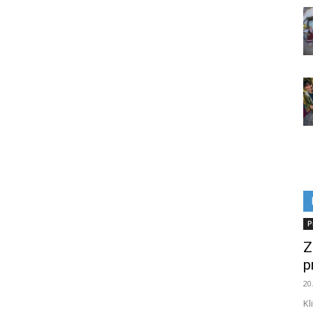
P
Z
p
20
Kl