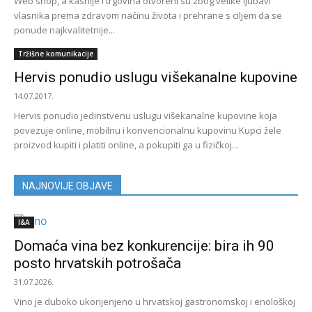
Web shop, a kasnije i trgovina otvoreni su zbog velike ljubavi
vlasnika prema zdravom načinu života i prehrane s ciljem da se
ponude najkvalitetnije...
Tržišne komunikacije
Hervis ponudio uslugu višekanalne kupovine
14.07.2017.
Hervis ponudio jedinstvenu uslugu višekanalne kupovine koja
povezuje online, mobilnu i konvencionalnu kupovinu Kupci žele
proizvod kupiti i platiti online, a pokupiti ga u fizičkoj...
NAJNOVIJE OBJAVE
I&A
Domaća vina bez konkurencije: bira ih 90
posto hrvatskih potrošača
31.07.2026.
Vino je duboko ukorijenjeno u hrvatskoj gastronomskoj i enološkoj