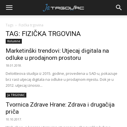
Tags
Fizička trgovina
TAG: FIZIČKA TRGOVINA
Kolumne
Marketinški trendovi: Utjecaj digitala na
odluke u prodajnom prostoru
18.01.2018.
Deloitteova studija iz 2015. godine, provedena u SAD-u, pokazuje
brz rast utjecaj digitala na odluke u prodajnom mjestu. Dok je u
2012. utjecaj iznosio...
Ja TRGOVAC
Tvornica Zdrave Hrane: Zdrava i drugačija
priča
10.10.2017.