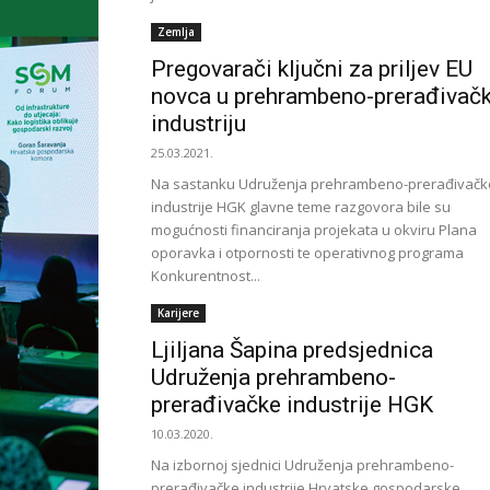
Zemlja
Pregovarači ključni za priljev EU
novca u prehrambeno-prerađivač
industriju
25.03.2021.
Na sastanku Udruženja prehrambeno-prerađivačk
industrije HGK glavne teme razgovora bile su
mogućnosti financiranja projekata u okviru Plana
oporavka i otpornosti te operativnog programa
Konkurentnost...
Karijere
Ljiljana Šapina predsjednica
Udruženja prehrambeno-
prerađivačke industrije HGK
10.03.2020.
Na izbornoj sjednici Udruženja prehrambeno-
prerađivačke industrije Hrvatske gospodarske