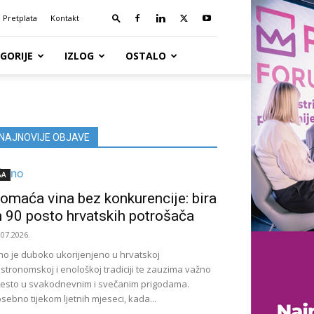
Pretplata
Kontakt
GORIJE
IZLOG
OSTALO
NAJNOVIJE OBJAVE
&A
omaća vina bez konkurencije: bira
h 90 posto hrvatskih potrošača
.07.2026.
no je duboko ukorijenjeno u hrvatskoj
stronomskoj i enološkoj tradiciji te zauzima važno
esto u svakodnevnim i svečanim prigodama.
sebno tijekom ljetnih mjeseci, kada...