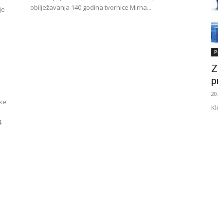
obilježavanja 140 godina tvornice Mirna...
je
P
Z
p
20
ke
Kl
4