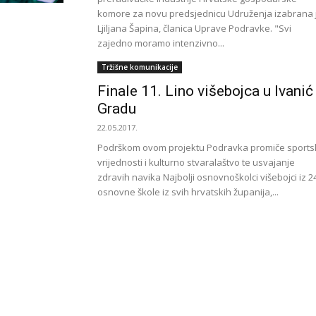
komore za novu predsjednicu Udruženja izabrana 
Ljiljana Šapina, članica Uprave Podravke. "Svi
zajedno moramo intenzivno...
Tržišne komunikacije
Finale 11. Lino višebojca u Ivanić
Gradu
22.05.2017.
Podrškom ovom projektu Podravka promiče sports
vrijednosti i kulturno stvaralaštvo te usvajanje
zdravih navika Najbolji osnovnoškolci višebojci iz 2
osnovne škole iz svih hrvatskih županija,...