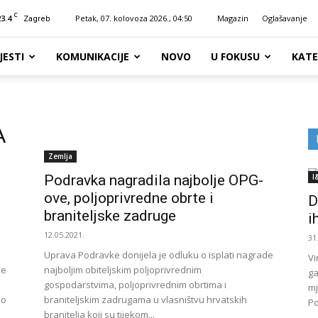
C
23.4
Petak, 07. kolovoza 2026., 04:50
Magazin
Oglašavanje
Zagreb
JESTI
KOMUNIKACIJE
NOVO
U FOKUSU
KATE
A
Zemlja
Podravka nagradila najbolje OPG-
I
ove, poljoprivredne obrte i
D
braniteljske zadruge
i
12.05.2021.
31
Uprava Podravke donijela je odluku o isplati nagrade
Vi
ke
najboljim obiteljskim poljoprivrednim
ga
gospodarstvima, poljoprivrednim obrtima i
mj
no
braniteljskim zadrugama u vlasništvu hrvatskih
Po
branitelja koji su tijekom...