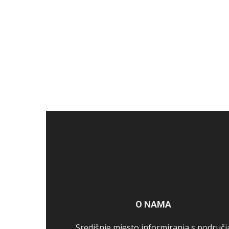
O NAMA
Središnje mjesto informiranja s područj