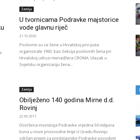
Zemlja
U tvornicama Podravke majstorice
ku
vode glavnu riječ
21.10.2020.
Poslovne su se žene u Hrvatskoj prvi puta
organizirale 1992. kao Sekcija poslovnih žena pri
e
Hrvatskoj udruzi menadžera CROMA. Ulazak u
Svjetsku organizaciju žena...
Zemlja
Obilježeno 140 godina Mirne d.d.
Rovinj
22.09.2017.
Dovršena investicija Podravke vrijedna 50 milijuna
kuna u nove proizvodne linije U Gradu Rovinju
održan prijem za predstavnike Podravke povodom