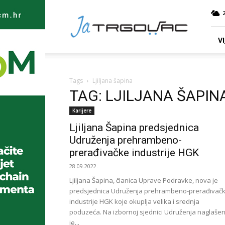
Ja
TRGOVAC
VI
Tags
Ljiljana šapina
TAG: LJILJANA ŠAPIN
Karijere
Ljiljana Šapina predsjednica
Udruženja prehrambeno-
prerađivačke industrije HGK
28.09.2022.
Ljiljana Šapina, članica Uprave Podravke, nova je
predsjednica Udruženja prehrambeno-prerađivač
industrije HGK koje okuplja velika i srednja
poduzeća. Na izbornoj sjednici Udruženja naglaše
je...