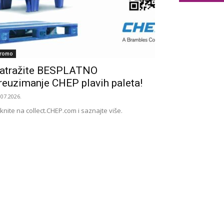
romo
atražite BESPLATNO
reuzimanje CHEP plavih paleta!
.07.2026.
iknite na collect.CHEP.com i saznajte više.