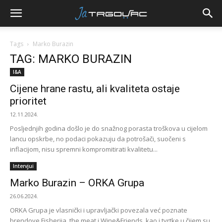
Tags
Marko Burazin
TAG: MARKO BURAZIN
I&A
Cijene hrane rastu, ali kvaliteta ostaje
prioritet
12.11.2024.
Posljednjih godina došlo je do snažnog porasta troškova u cijelom
lancu opskrbe, no podaci pokazuju da potrošači, suočeni s
inflacijom, nisu spremni kompromitirati kvalitetu...
Intervjui
Marko Burazin – ORKA Grupa
26.06.2024.
ORKA Grupa je vlasnički i upravljački povezala već poznate
brendove Fisherija, the meat i Wine&Friends, kao i tvrtke u čijem su