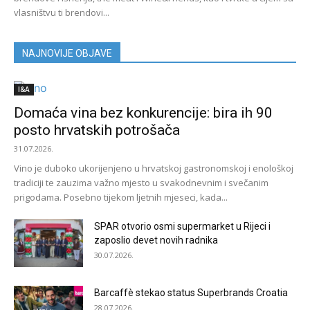
vlasništvu ti brendovi...
NAJNOVIJE OBJAVE
I&A
Domaća vina bez konkurencije: bira ih 90
posto hrvatskih potrošača
31.07.2026.
Vino je duboko ukorijenjeno u hrvatskoj gastronomskoj i enološkoj
tradiciji te zauzima važno mjesto u svakodnevnim i svečanim
prigodama. Posebno tijekom ljetnih mjeseci, kada...
SPAR otvorio osmi supermarket u Rijeci i
zaposlio devet novih radnika
30.07.2026.
Barcaffè stekao status Superbrands Croatia
28.07.2026.