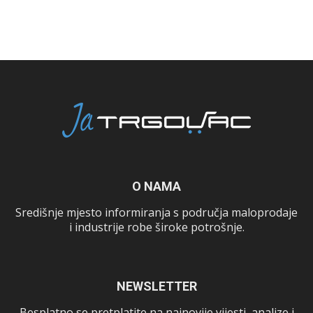
O NAMA
Središnje mjesto informiranja s područja maloprodaje
i industrije robe široke potrošnje.
NEWSLETTER
Besplatno se pretplatite na najnovije vijesti, analize i