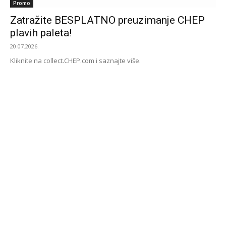
Promo
Zatražite BESPLATNO preuzimanje CHEP
plavih paleta!
20.07.2026.
Kliknite na collect.CHEP.com i saznajte više.