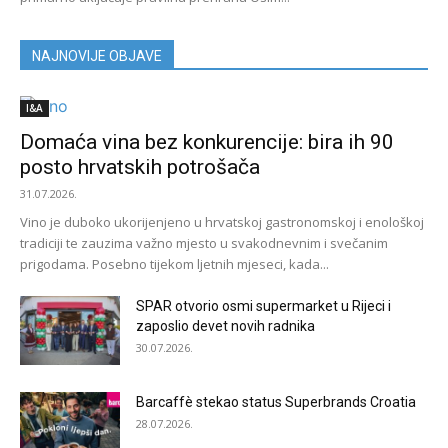
NAJNOVIJE OBJAVE
I&A
Domaća vina bez konkurencije: bira ih 90
posto hrvatskih potrošača
31.07.2026.
Vino je duboko ukorijenjeno u hrvatskoj gastronomskoj i enološkoj
tradiciji te zauzima važno mjesto u svakodnevnim i svečanim
prigodama. Posebno tijekom ljetnih mjeseci, kada...
SPAR otvorio osmi supermarket u Rijeci i
zaposlio devet novih radnika
30.07.2026.
Barcaffè stekao status Superbrands Croatia
28.07.2026.