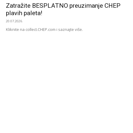
Zatražite BESPLATNO preuzimanje CHEP
plavih paleta!
20.07.2026.
Kliknite na collect.CHEP.com i saznajte više.