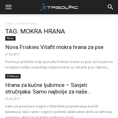
Tags
Mokra hrana
TAG: MOKRA HRANA
Novo
Nova Friskies Vitafit mokra hrana za pse
21.02.2017.
Purina je proširila svoju ponudu Friskies hrane za pse i prvi puta na
hrvatsko tržište uvela liniju mokre hrane za odrasle pse i štence,...
U fokusu
Hrana za kućne ljubimce – Savjeti
stručnjaka: Samo najbolje za naše...
01.02.2017.
Kako se povećava svijest o dobrobiti posjedovanja kućnih
ljubimaca, tako raste i svijest o potrebi adekvatne skrbi za njih koja
primarno uključuje pravilnu prehranu Osim...