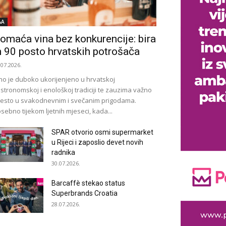
&A
omaća vina bez konkurencije: bira
h 90 posto hrvatskih potrošača
.07.2026.
no je duboko ukorijenjeno u hrvatskoj
stronomskoj i enološkoj tradiciji te zauzima važno
esto u svakodnevnim i svečanim prigodama.
sebno tijekom ljetnih mjeseci, kada...
SPAR otvorio osmi supermarket
u Rijeci i zaposlio devet novih
radnika
30.07.2026.
Barcaffè stekao status
Superbrands Croatia
28.07.2026.