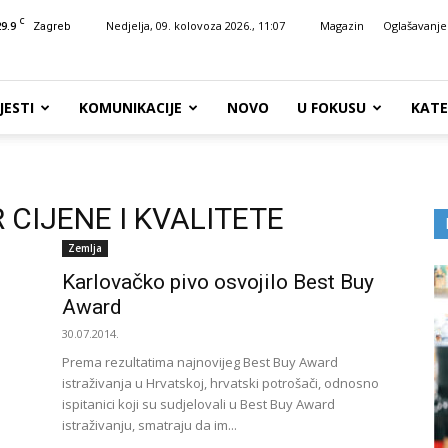
C
29.9
Nedjelja, 09. kolovoza 2026., 11:07
Magazin
Oglašavanje
Zagreb
JESTI
KOMUNIKACIJE
NOVO
U FOKUSU
KATE
 CIJENE I KVALITETE
Zemlja
Karlovačko pivo osvojilo Best Buy
Award
30.07.2014.
Prema rezultatima najnovijeg Best Buy Award
istraživanja u Hrvatskoj, hrvatski potrošači, odnosno
ispitanici koji su sudjelovali u Best Buy Award
istraživanju, smatraju da im...