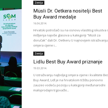
Zemlja
Müsli Dr. Oetkera nositelji Best
Buy Award medalje
16.06.2014.
Hrvatski potrošači su na osnovu vlastitog iskustva i
mišljenja najviše glasova u kategoriji "Müsli za
doručak" dali Dr. Oetkeru U najnovijem istraživanju
omjera cijene i...
Zemlja
Lidlu Best Buy Award priznanje
19.03.2014.
U istraživanju najboljeg omjera cijene i kvalitete Be
Buy Award, Lidl je na hrvatskom tržištu ponovno
zauzeo vodeću poziciju u kategoriji međunarodni
maloprodajni trgovački...