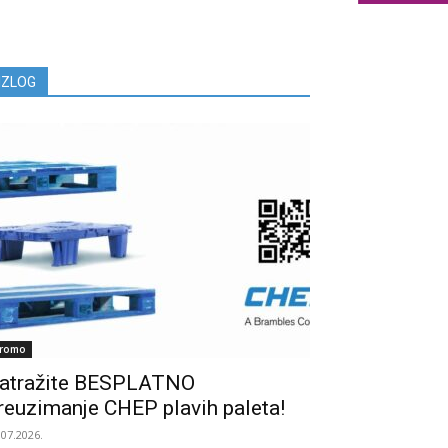
IZLOG
romo
atražite BESPLATNO
reuzimanje CHEP plavih paleta!
.07.2026.