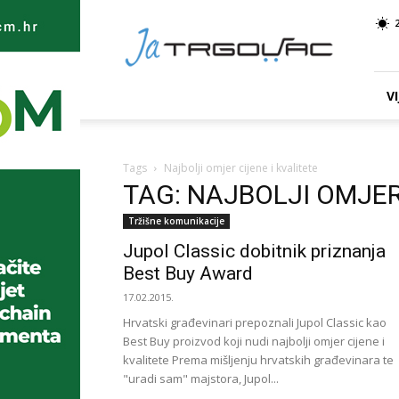
Ja
TRGOVAC
VI
Tags
Najbolji omjer cijene i kvalitete
TAG: NAJBOLJI OMJER
Tržišne komunikacije
Jupol Classic dobitnik priznanja
Best Buy Award
17.02.2015.
Hrvatski građevinari prepoznali Jupol Classic kao
Best Buy proizvod koji nudi najbolji omjer cijene i
kvalitete Prema mišljenju hrvatskih građevinara te
"uradi sam" majstora, Jupol...