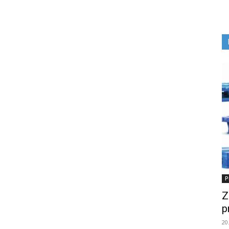
P
Z
p
20