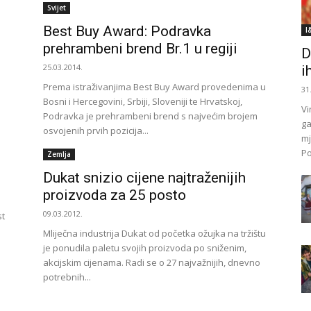
Svijet
Best Buy Award: Podravka
I
prehrambeni brend Br.1 u regiji
D
25.03.2014.
i
Prema istraživanjima Best Buy Award provedenima u
31
Bosni i Hercegovini, Srbiji, Sloveniji te Hrvatskoj,
Vi
Podravka je prehrambeni brend s najvećim brojem
ga
osvojenih prvih pozicija...
mj
Po
Zemlja
Dukat snizio cijene najtraženijih
proizvoda za 25 posto
09.03.2012.
st
Mliječna industrija Dukat od početka ožujka na tržištu
je ponudila paletu svojih proizvoda po sniženim,
akcijskim cijenama. Radi se o 27 najvažnijih, dnevno
potrebnih...